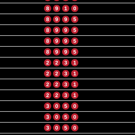
8
9
1
0
8
9
9
5
8
9
9
5
8
9
9
5
8
9
9
5
2
2
3
1
2
2
3
1
2
2
3
1
2
2
3
1
3
0
5
0
3
0
5
0
3
0
5
0