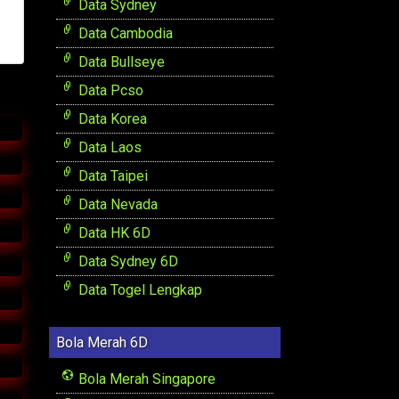
Data Sydney
Data Cambodia
Data Bullseye
Data Pcso
Data Korea
Data Laos
Data Taipei
Data Nevada
Data HK 6D
Data Sydney 6D
Data Togel Lengkap
Bola Merah 6D
Bola Merah Singapore