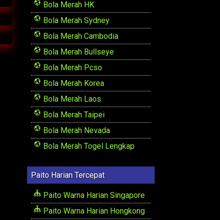
Bola Merah HK
Bola Merah Sydney
Bola Merah Cambodia
Bola Merah Bullseye
Bola Merah Pcso
Bola Merah Korea
Bola Merah Laos
Bola Merah Taipei
Bola Merah Nevada
Bola Merah Togel Lengkap
Paito Harian Tercepat
Paito Warna Harian Singapore
Paito Warna Harian Hongkong