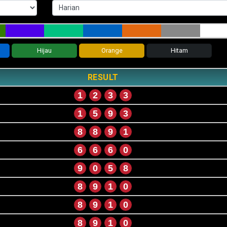
Hijau
Orange
Hitam
RESULT
1
2
3
3
1
5
9
3
8
8
9
1
6
6
6
0
9
0
5
8
8
9
1
0
8
9
1
0
8
9
1
0