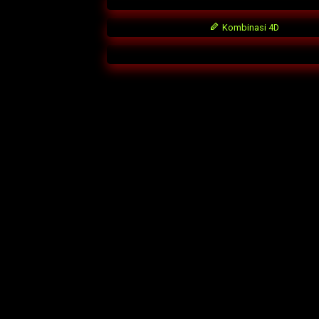
Kombinasi 4D