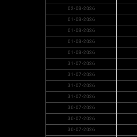
02-08-2026
01-08-2026
01-08-2026
01-08-2026
01-08-2026
31-07-2026
31-07-2026
31-07-2026
31-07-2026
30-07-2026
30-07-2026
30-07-2026