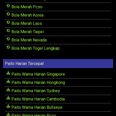
Bola Merah Pcso
Bola Merah Korea
Bola Merah Laos
Bola Merah Taipei
Bola Merah Nevada
Bola Merah Togel Lengkap
Paito Harian Tercepat
Paito Warna Harian Singapore
Paito Warna Harian Hongkong
Paito Warna Harian Sydney
Paito Warna Harian Cambodia
Paito Warna Harian Bullseye
Paito Warna Harian Pcso