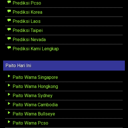
Prediksi Pcso
Prediksi Korea
Prediksi Laos
Prediksi Taipei
Prediksi Nevada
Prediksi Kami Lengkap
Paito Hari Ini
Paito Warna Singapore
Paito Warna Hongkong
Paito Warna Sydney
Paito Warna Cambodia
Paito Warna Bullseye
Paito Warna Pcso