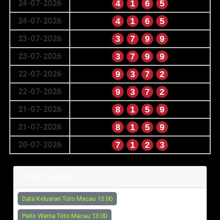
24-07-2026
4
1
6
5
24-07-2026
4
1
6
5
23-07-2026
3
7
9
9
23-07-2026
3
7
9
9
22-07-2026
9
3
7
2
22-07-2026
9
3
7
2
21-07-2026
8
1
5
9
21-07-2026
8
1
5
9
20-07-2026
7
1
2
3
POST TERKAIT
Data Keluaran Toto Macau 13:00
Paito Warna Toto Macau 13:00