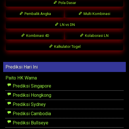
Pola Dasar
Pembalik Angka
Multi Kombinasi
LN vs DN
Kombinasi 4D
Kolaborasi LN
Kalkulator Togel
Prediksi Hari Ini
Paito HK Warna
Prediksi Singapore
Prediksi Hongkong
Prediksi Sydney
Prediksi Cambodia
Prediksi Bullseye