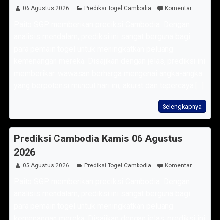
06 Agustus 2026
Prediksi Togel Cambodia
Komentar
Paito SGP memberikan prediksi Cambodia Dengan
analisis mendalam, prediksi ini sangat berguna bagi
para pemain togel untuk meningkatkan peluang
kemenangan mereka. Disajikan dengan jelas, prediksi ini
memberikan wawasan berharga mengenai angka-angka
yang berpotensi muncul hari ini, akurat dan tepercaya [...]
Selengkapnya
Prediksi Cambodia Kamis 06 Agustus
2026
05 Agustus 2026
Prediksi Togel Cambodia
Komentar
Paito SGP memberikan prediksi Cambodia Dengan
analisis mendalam, prediksi ini sangat berguna bagi
para pemain togel untuk meningkatkan peluang
kemenangan mereka. Disajikan dengan jelas, prediksi ini