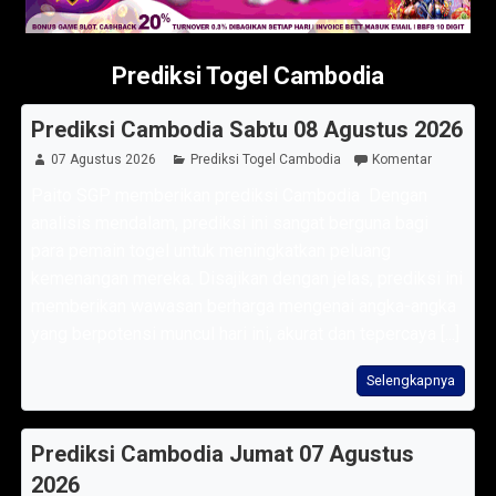
Prediksi Togel Cambodia
Prediksi Cambodia Sabtu 08 Agustus 2026
07 Agustus 2026
Prediksi Togel Cambodia
Komentar
Paito SGP memberikan prediksi Cambodia Dengan
analisis mendalam, prediksi ini sangat berguna bagi
para pemain togel untuk meningkatkan peluang
kemenangan mereka. Disajikan dengan jelas, prediksi ini
memberikan wawasan berharga mengenai angka-angka
yang berpotensi muncul hari ini, akurat dan tepercaya [...]
Selengkapnya
Prediksi Cambodia Jumat 07 Agustus
2026