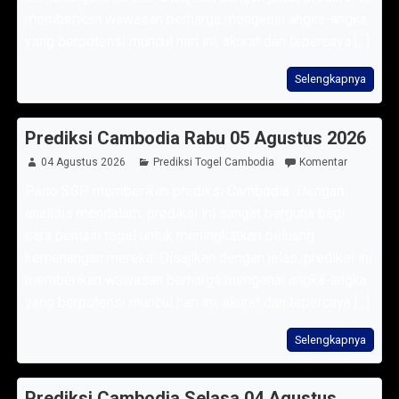
memberikan wawasan berharga mengenai angka-angka
yang berpotensi muncul hari ini, akurat dan tepercaya [...]
Selengkapnya
Prediksi Cambodia Rabu 05 Agustus 2026
04 Agustus 2026
Prediksi Togel Cambodia
Komentar
Paito SGP memberikan prediksi Cambodia Dengan
analisis mendalam, prediksi ini sangat berguna bagi
para pemain togel untuk meningkatkan peluang
kemenangan mereka. Disajikan dengan jelas, prediksi ini
memberikan wawasan berharga mengenai angka-angka
yang berpotensi muncul hari ini, akurat dan tepercaya [...]
Selengkapnya
Prediksi Cambodia Selasa 04 Agustus