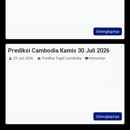
kemenangan mereka. Disajikan dengan jelas, prediksi ini
memberikan wawasan berharga mengenai angka-angka
yang berpotensi muncul hari ini, akurat dan tepercaya [...]
Selengkapnya
Prediksi Cambodia Kamis 30 Juli 2026
29 Juli 2026
Prediksi Togel Cambodia
Komentar
Paito SGP memberikan prediksi Cambodia Dengan
analisis mendalam, prediksi ini sangat berguna bagi
para pemain togel untuk meningkatkan peluang
kemenangan mereka. Disajikan dengan jelas, prediksi ini
memberikan wawasan berharga mengenai angka-angka
yang berpotensi muncul hari ini, akurat dan tepercaya [...]
Selengkapnya