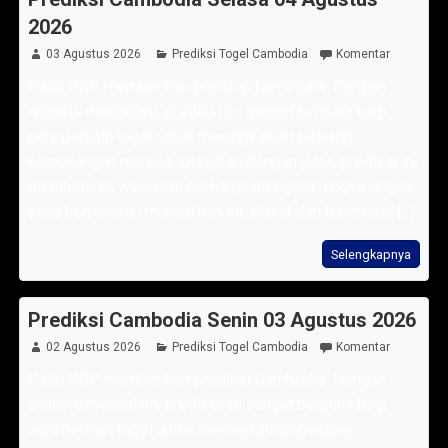
2026
03 Agustus 2026
Prediksi Togel Cambodia
Komentar
Paito SGP memberikan prediksi Cambodia Dengan
analisis mendalam, prediksi ini sangat berguna bagi
para pemain togel untuk meningkatkan peluang
kemenangan mereka. Disajikan dengan jelas, prediksi ini
memberikan wawasan berharga mengenai angka-angka
yang berpotensi muncul hari ini, akurat dan tepercaya [...]
Selengkapnya
Prediksi Cambodia Senin 03 Agustus 2026
02 Agustus 2026
Prediksi Togel Cambodia
Komentar
Paito SGP memberikan prediksi Cambodia Dengan
analisis mendalam, prediksi ini sangat berguna bagi
para pemain togel untuk meningkatkan peluang