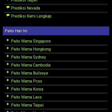
Prediksi Taipei
Prediksi Nevada
Prediksi Kami Lengkap
Paito Hari Ini
Paito Warna Singapore
Paito Warna Hongkong
Paito Warna Sydney
Paito Warna Cambodia
Paito Warna Bullseye
Paito Warna Pcso
Paito Warna Korea
Paito Warna Laos
Paito Warna Taipei