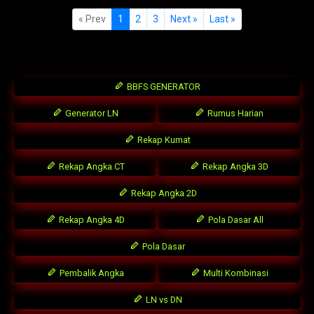
« Prev
1
2
3
Next »
Last »
BBFS GENERATOR
Generator LN
Rumus Harian
Rekap Kumat
Rekap Angka CT
Rekap Angka 3D
Rekap Angka 2D
Rekap Angka 4D
Pola Dasar All
Pola Dasar
Pembalik Angka
Multi Kombinasi
LN vs DN