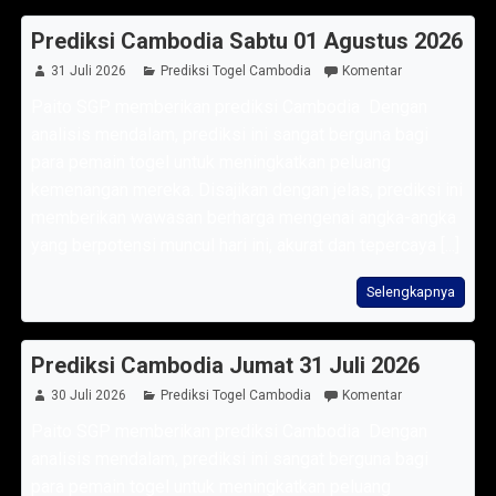
Prediksi Cambodia Sabtu 01 Agustus 2026
31 Juli 2026
Prediksi Togel Cambodia
Komentar
Paito SGP memberikan prediksi Cambodia Dengan
analisis mendalam, prediksi ini sangat berguna bagi
para pemain togel untuk meningkatkan peluang
kemenangan mereka. Disajikan dengan jelas, prediksi ini
memberikan wawasan berharga mengenai angka-angka
yang berpotensi muncul hari ini, akurat dan tepercaya [...]
Selengkapnya
Prediksi Cambodia Jumat 31 Juli 2026
30 Juli 2026
Prediksi Togel Cambodia
Komentar
Paito SGP memberikan prediksi Cambodia Dengan
analisis mendalam, prediksi ini sangat berguna bagi
para pemain togel untuk meningkatkan peluang