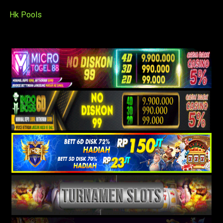
Hk Pools