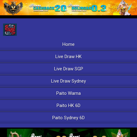
Home
Live Draw HK
Live Draw SGP
Live Draw Sydney
Paito Warna
Paito HK 6D
Paito Sydney 6D