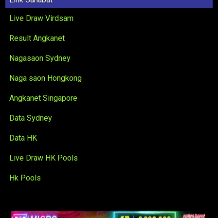
Live Draw Virdsam
Result Angkanet
Nagasaon Sydney
Naga saon Hongkong
Angkanet Singapore
Data Sydney
Data HK
Live Draw HK Pools
Hk Pools