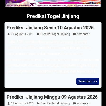
Prediksi Togel Jinjiang
Prediksi Jinjiang Senin 10 Agustus 2026
09 Agustus 2026
Prediksi Togel Jinjiang
Komentar
Paito SGP memberikan prediksi Jinjiang Dengan
analisis mendalam, prediksi ini sangat berguna bagi
para pemain togel untuk meningkatkan peluang
kemenangan mereka. Disajikan dengan jelas, prediksi ini
memberikan wawasan berharga mengenai angka-angka
yang berpotensi muncul hari ini, akurat dan tepercaya [...]
Selengkapnya
Prediksi Jinjiang Minggu 09 Agustus 2026
08 Agustus 2026
Prediksi Togel Jinjiang
Komentar