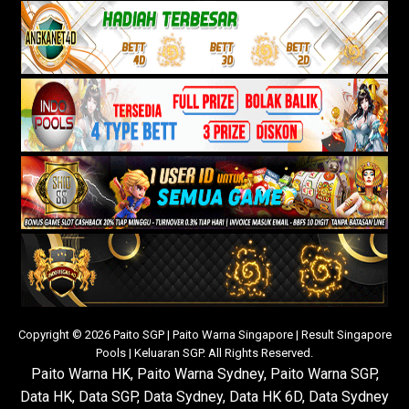
Copyright © 2026 Paito SGP | Paito Warna Singapore | Result Singapore
Pools | Keluaran SGP. All Rights Reserved.
Paito Warna HK
,
Paito Warna Sydney
,
Paito Warna SGP
,
Data HK
,
Data SGP
,
Data Sydney
,
Data HK 6D
,
Data Sydney