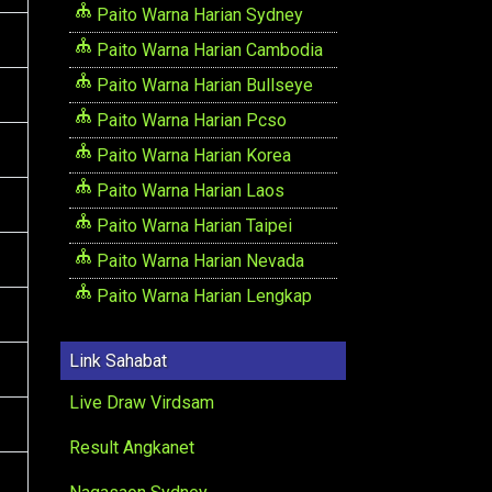
Paito Warna Harian Sydney
Paito Warna Harian Cambodia
Paito Warna Harian Bullseye
Paito Warna Harian Pcso
Paito Warna Harian Korea
Paito Warna Harian Laos
Paito Warna Harian Taipei
Paito Warna Harian Nevada
Paito Warna Harian Lengkap
Link Sahabat
Live Draw Virdsam
Result Angkanet