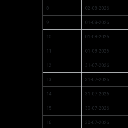
8
02-08-2026
9
01-08-2026
10
01-08-2026
11
01-08-2026
12
31-07-2026
13
31-07-2026
14
31-07-2026
15
30-07-2026
16
30-07-2026