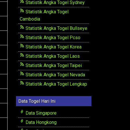
Statistik Angka Togel Sydney
Statistik Angka Togel
Cambodia
Statistik Angka Togel Bullseye
Statistik Angka Togel Pcso
Statistik Angka Togel Korea
Statistik Angka Togel Laos
Statistik Angka Togel Taipei
Statistik Angka Togel Nevada
Statistik Angka Togel Lengkap
Data Togel Hari Ini
Data Singapore
Data Hongkong