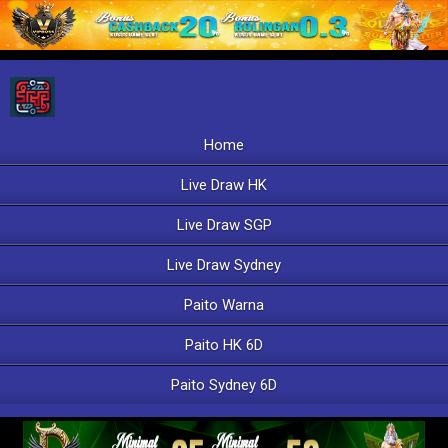
Home
Live Draw HK
Live Draw SGP
Live Draw Sydney
Paito Warna
Paito HK 6D
Paito Sydney 6D