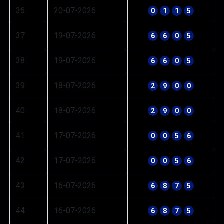
36
20-07-2026
0
1
1
5
37
19-07-2026
6
6
0
5
38
19-07-2026
6
6
0
5
39
18-07-2026
2
9
0
0
40
18-07-2026
2
9
0
0
41
17-07-2026
0
0
5
6
42
17-07-2026
0
0
5
6
43
16-07-2026
6
8
7
5
44
16-07-2026
6
8
7
5