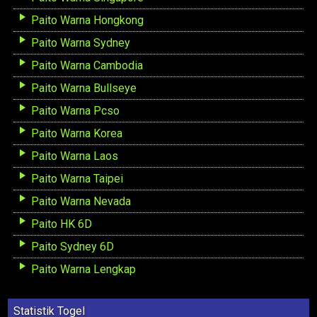
Paito Warna Hongkong
Paito Warna Sydney
Paito Warna Cambodia
Paito Warna Bullseye
Paito Warna Pcso
Paito Warna Korea
Paito Warna Laos
Paito Warna Taipei
Paito Warna Nevada
Paito HK 6D
Paito Sydney 6D
Paito Warna Lengkap
Statistik Togel