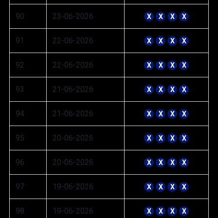
90
23-06-2026
X
X
X
X
91
22-06-2026
X
X
X
X
92
22-06-2026
X
X
X
X
93
21-06-2026
X
X
X
X
94
21-06-2026
X
X
X
X
95
20-06-2026
X
X
X
X
96
20-06-2026
X
X
X
X
97
19-06-2026
X
X
X
X
98
19-06-2026
X
X
X
X