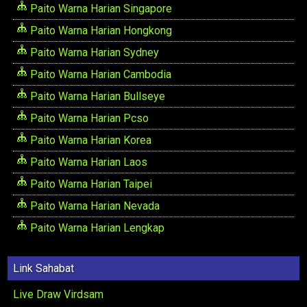
Paito Warna Harian Singapore
Paito Warna Harian Hongkong
Paito Warna Harian Sydney
Paito Warna Harian Cambodia
Paito Warna Harian Bullseye
Paito Warna Harian Pcso
Paito Warna Harian Korea
Paito Warna Harian Laos
Paito Warna Harian Taipei
Paito Warna Harian Nevada
Paito Warna Harian Lengkap
Link Sahabat
Live Draw Virdsam