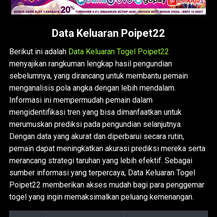
Data Keluaran Poipet22
Berikut ini adalah
Data Keluaran Togel Poipet22
menyajikan rangkuman lengkap hasil pengundian
sebelumnya, yang dirancang untuk membantu pemain
menganalisis pola angka dengan lebih mendalam.
Informasi ini mempermudah pemain dalam
mengidentifikasi tren yang bisa dimanfaatkan untuk
merumuskan prediksi pada pengundian selanjutnya.
Dengan data yang akurat dan diperbarui secara rutin,
pemain dapat meningkatkan akurasi prediksi mereka serta
merancang strategi taruhan yang lebih efektif. Sebagai
sumber informasi yang terpercaya, Data Keluaran Togel
Poipet22 memberikan akses mudah bagi para penggemar
togel yang ingin memaksimalkan peluang kemenangan.