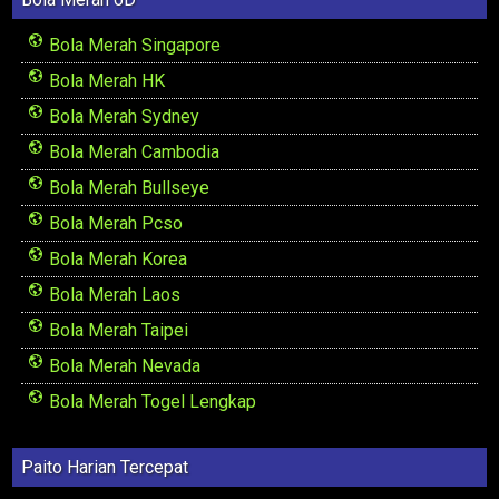
Bola Merah Singapore
Bola Merah HK
Bola Merah Sydney
Bola Merah Cambodia
Bola Merah Bullseye
Bola Merah Pcso
Bola Merah Korea
Bola Merah Laos
Bola Merah Taipei
Bola Merah Nevada
Bola Merah Togel Lengkap
Paito Harian Tercepat