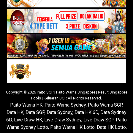
Copyright © 2026 Paito SGP | Paito Warna Singapore | Result Singapore
Pools | Keluaran SGP. All Rights Reserved.
Paito Warna HK
,
Paito Warna Sydney
,
Paito Warna SGP
,
Data HK
,
Data SGP
,
Data Sydney
,
Data HK 6D
,
Data Sydney
6D
,
Live Draw HK
,
Live Draw Sydney
,
Live Draw SGP
,
Paito
Warna Sydney Lotto
,
Paito Warna HK Lotto
,
Data HK Lotto
,