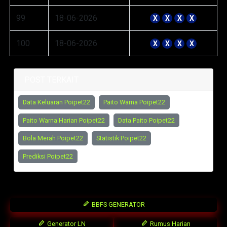
99
18-06-2026
X
X
X
X
100
18-06-2026
X
X
X
X
POST TERKAIT
Data Keluaran Poipet22
Paito Warna Poipet22
Paito Warna Harian Poipet22
Data Paito Poipet22
Bola Merah Poipet22
Statistik Poipet22
Prediksi Poipet22
BBFS GENERATOR
Generator LN
Rumus Harian