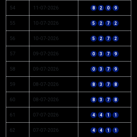
54
11-07-2026
8
2
0
9
55
10-07-2026
5
2
7
2
56
10-07-2026
5
2
7
2
57
09-07-2026
0
3
7
9
58
09-07-2026
0
3
7
9
59
08-07-2026
8
3
7
8
60
08-07-2026
8
3
7
8
61
07-07-2026
4
4
1
1
62
07-07-2026
4
4
1
1