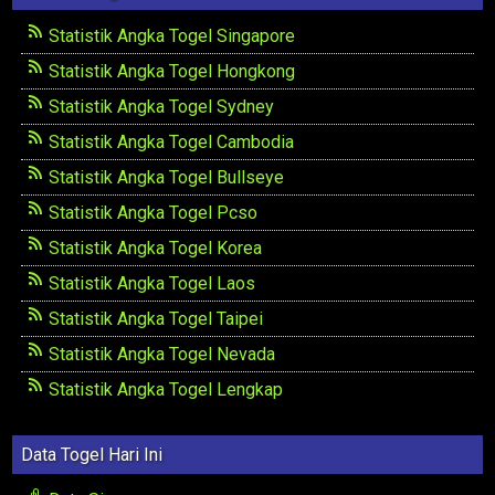
Statistik Angka Togel Singapore
Statistik Angka Togel Hongkong
Statistik Angka Togel Sydney
Statistik Angka Togel Cambodia
Statistik Angka Togel Bullseye
Statistik Angka Togel Pcso
Statistik Angka Togel Korea
Statistik Angka Togel Laos
Statistik Angka Togel Taipei
Statistik Angka Togel Nevada
Statistik Angka Togel Lengkap
Data Togel Hari Ini