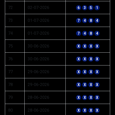
72
02-07-2026
6
3
5
1
73
01-07-2026
7
4
8
4
74
01-07-2026
7
4
8
4
75
30-06-2026
X
X
X
X
76
30-06-2026
X
X
X
X
77
29-06-2026
X
X
X
X
78
29-06-2026
X
X
X
X
79
28-06-2026
X
X
X
X
80
28-06-2026
X
X
X
X