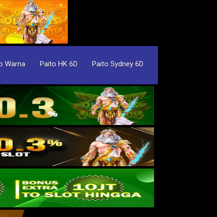
to Warna
Paito HK 6D
Paito Sydney 6D