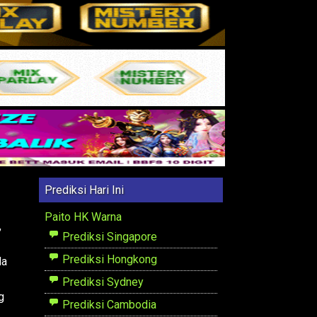
Prediksi Hari Ini
Paito HK Warna
,
Prediksi Singapore
Prediksi Hongkong
da
Prediksi Sydney
g
Prediksi Cambodia