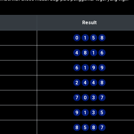
Result
0
1
5
8
4
8
1
6
6
1
9
9
2
4
4
8
7
0
3
7
9
1
3
5
8
5
8
7