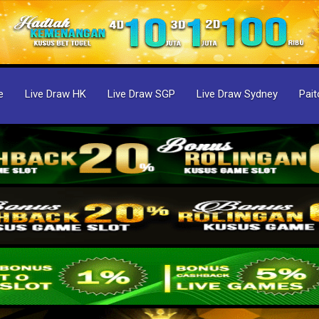
e
Live Draw HK
Live Draw SGP
Live Draw Sydney
Pai