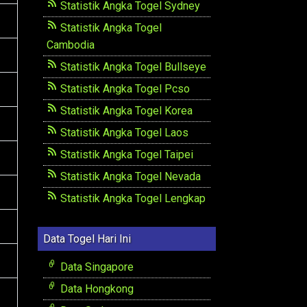
Statistik Angka Togel Sydney
Statistik Angka Togel
Cambodia
Statistik Angka Togel Bullseye
Statistik Angka Togel Pcso
Statistik Angka Togel Korea
Statistik Angka Togel Laos
Statistik Angka Togel Taipei
Statistik Angka Togel Nevada
Statistik Angka Togel Lengkap
Data Togel Hari Ini
Data Singapore
Data Hongkong