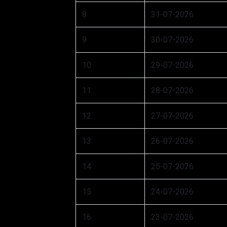
8
31-07-2026
9
30-07-2026
10
29-07-2026
11
28-07-2026
12
27-07-2026
13
26-07-2026
14
25-07-2026
15
24-07-2026
16
23-07-2026