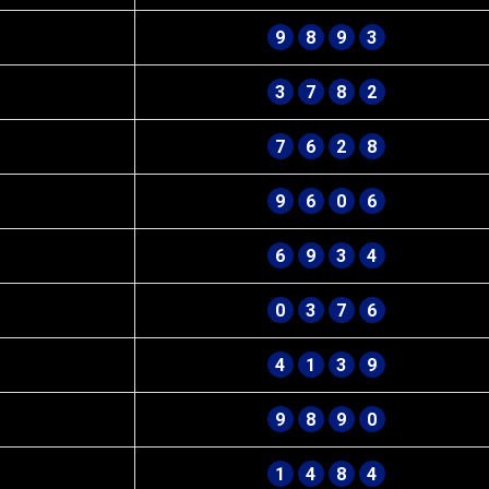
9
8
9
3
3
7
8
2
7
6
2
8
9
6
0
6
6
9
3
4
0
3
7
6
4
1
3
9
9
8
9
0
1
4
8
4