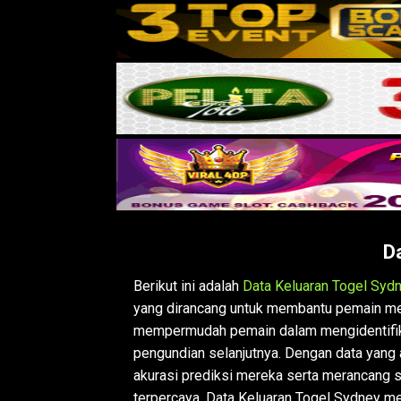
D
Berikut ini adalah
Data Keluaran Togel Syd
yang dirancang untuk membantu pemain men
mempermudah pemain dalam mengidentifika
pengundian selanjutnya. Dengan data yang 
akurasi prediksi mereka serta merancang st
terpercaya, Data Keluaran Togel Sydney m