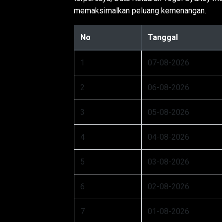
memaksimalkan peluang kemenangan.
No
Tanggal
1
07-08-2026
2
06-08-2026
3
05-08-2026
4
04-08-2026
5
03-08-2026
6
02-08-2026
7
01-08-2026