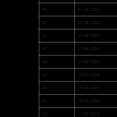
44
25-06-2026
45
24-06-2026
46
23-06-2026
47
22-06-2026
48
21-06-2026
49
20-06-2026
50
19-06-2026
51
18-06-2026
52
17-06-2026