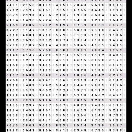
3
9
0
4
4
6
3
2
0
2
0
9
1
6
7
7
6
0
8
8
0
7
3
7
1
5
0
2
5
7
4
7
3
8
2
7
4
0
1
1
2
1
5
6
2
8
1
9
9
9
4
9
5
9
5
7
8
4
3
7
5
6
9
8
8
8
8
1
5
6
9
7
1
2
3
7
5
9
7
7
6
1
6
1
7
7
6
5
6
2
4
7
6
5
2
3
4
4
9
4
7
9
9
0
9
5
6
7
9
7
2
9
9
3
3
3
2
5
6
2
2
1
3
7
1
1
9
9
3
3
6
6
3
4
7
1
4
5
4
9
2
1
0
4
4
1
4
9
6
6
5
2
2
4
6
5
6
2
6
8
6
4
5
0
5
1
2
9
0
9
1
6
4
2
6
5
1
6
9
6
2
0
8
5
4
1
2
0
2
2
9
1
9
2
2
0
7
5
9
5
3
0
6
3
9
6
0
2
7
9
3
7
2
7
9
3
1
4
2
6
1
3
0
7
7
0
3
0
6
6
6
0
8
3
2
2
3
1
0
1
6
4
2
7
9
7
0
1
8
9
4
8
8
1
9
0
7
1
0
1
5
7
9
5
5
5
1
3
3
6
9
5
1
7
8
9
1
3
6
9
7
3
1
2
3
3
6
9
6
6
2
8
0
2
2
8
9
7
4
2
0
3
9
4
4
7
9
8
0
8
9
4
7
4
2
5
2
9
0
9
9
1
0
2
2
5
0
1
4
5
4
9
3
3
6
6
3
4
5
9
4
9
6
5
2
2
4
1
5
6
0
9
1
7
8
3
7
2
6
8
5
2
6
8
5
0
6
0
8
8
3
3
8
2
1
7
8
0
4
4
1
9
5
9
5
3
1
4
8
3
4
5
4
2
6
4
7
2
0
2
9
8
1
4
5
8
5
0
2
2
9
5
9
2
2
0
4
3
5
8
4
8
0
8
8
0
2
1
1
2
3
7
7
8
6
4
5
1
9
1
4
6
1
5
6
6
8
5
8
4
6
5
7
3
1
5
1
6
8
5
5
3
0
8
8
3
4
8
5
4
5
0
0
2
2
3
5
3
2
5
9
0
0
3
3
6
8
2
9
2
4
0
8
0
8
3
6
4
6
1
7
1
8
9
8
4
3
0
3
3
6
8
2
8
1
2
5
8
0
8
7
0
2
6
8
6
1
0
7
7
8
6
0
8
8
7
6
4
8
3
1
7
5
9
5
1
8
8
6
5
4
8
4
2
6
6
2
2
5
7
4
2
6
0
6
9
1
0
4
4
6
9
4
1
5
1
6
6
5
2
2
2
1
3
4
4
7
7
9
7
6
9
4
2
6
1
3
1
8
9
5
4
0
3
3
1
2
4
2
6
5
4
4
8
3
8
4
4
7
2
5
8
0
9
9
7
8
2
6
8
2
1
0
9
9
5
5
7
3
1
3
6
6
2
8
7
0
2
4
6
0
9
7
1
8
8
3
1
2
3
7
1
6
1
7
1
9
9
8
8
4
8
0
5
5
7
8
4
0
4
1
3
8
3
2
6
2
1
0
1
4
6
6
2
8
6
4
2
1
3
4
2
1
5
6
7
9
2
9
2
5
1
9
6
6
1
7
0
3
3
7
0
1
5
6
3
2
8
9
8
2
3
9
9
9
3
4
3
5
8
8
2
9
7
7
5
2
3
7
1
5
6
7
5
3
4
0
2
2
4
2
4
8
5
4
6
5
9
5
5
1
8
8
4
3
9
4
5
8
4
0
4
6
1
7
9
6
0
3
3
9
6
0
3
3
6
1
3
7
1
5
2
1
8
9
2
8
3
0
3
3
9
0
9
9
7
4
8
5
4
3
5
5
0
5
9
2
6
6
3
2
5
4
8
3
8
7
3
9
3
6
9
3
1
4
2
9
4
6
1
6
4
5
1
6
4
0
8
0
8
9
3
8
4
3
7
7
6
2
8
5
9
3
0
3
7
0
7
5
3
0
8
6
9
6
9
6
1
5
6
8
3
3
5
8
9
5
1
4
5
3
1
3
0
3
1
0
2
7
9
1
8
9
9
9
0
6
4
1
5
8
1
6
6
3
9
7
1
3
4
2
3
4
8
3
6
7
3
5
8
8
3
8
0
8