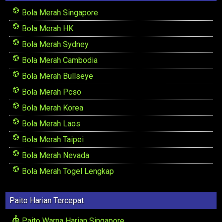
Bola Merah Singapore
Bola Merah HK
Bola Merah Sydney
Bola Merah Cambodia
Bola Merah Bullseye
Bola Merah Pcso
Bola Merah Korea
Bola Merah Laos
Bola Merah Taipei
Bola Merah Nevada
Bola Merah Togel Lengkap
Paito Harian Tercepat
Paito Warna Harian Singapore