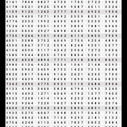
0
1
6
1
7
7
8
0
8
8
0
8
3
7
1
4
7
3
0
3
1
7
0
5
5
3
7
2
2
4
3
9
0
2
2
6
1
7
8
6
0
5
2
1
3
2
9
2
5
7
5
9
4
9
4
9
0
8
7
6
4
5
1
1
2
3
3
2
6
8
1
1
5
9
5
9
1
2
0
2
1
2
6
3
9
2
7
7
7
5
0
4
1
0
1
6
9
3
3
6
1
9
0
6
6
5
6
3
6
9
9
4
0
0
0
7
0
7
1
8
8
9
9
2
2
0
5
5
9
5
8
5
5
1
6
4
3
4
8
3
4
7
7
6
4
2
3
3
2
5
1
9
9
2
2
6
4
0
5
5
6
0
0
7
7
3
3
3
0
3
5
1
9
0
9
7
5
2
6
8
4
1
0
0
0
0
5
5
1
6
0
0
1
9
1
3
8
3
4
7
7
8
8
1
9
6
9
6
0
6
1
2
3
3
6
5
0
3
0
3
2
9
2
7
9
6
8
9
8
8
4
3
4
5
9
9
5
5
5
1
8
3
2
0
2
3
7
3
5
8
9
2
6
6
3
9
1
3
1
4
0
4
0
2
2
6
1
1
4
5
5
8
5
3
8
7
9
5
9
5
6
5
5
1
6
3
5
8
8
7
3
7
5
2
7
6
0
4
9
4
2
7
5
0
5
9
2
5
4
9
4
8
9
0
9
4
3
0
0
0
5
8
6
7
4
3
7
1
2
3
5
5
9
4
4
8
2
4
8
3
9
3
5
1
6
5
0
7
7
5
6
1
5
6
2
4
5
9
0
9
9
1
1
7
8
4
3
4
2
6
3
9
0
4
4
7
2
7
2
9
5
0
0
6
6
1
5
8
5
4
9
5
4
4
8
8
2
3
5
8
5
7
3
0
3
8
8
5
4
9
5
3
0
1
1
1
5
7
2
9
1
0
9
2
2
6
5
3
8
2
4
8
9
4
4
7
7
7
1
8
2
9
1
8
9
5
8
0
4
4
8
6
3
3
6
3
9
8
0
8
0
1
3
6
9
9
4
2
3
5
9
0
3
4
7
1
0
6
1
7
2
1
4
8
3
6
3
9
3
3
5
1
0
8
8
5
9
0
2
2
3
4
5
9
5
8
7
3
3
6
1
4
2
0
2
7
3
1
5
6
3
0
8
8
7
0
8
2
0
2
5
8
1
7
8
5
6
4
6
1
9
1
6
6
3
2
6
2
1
3
6
2
0
5
5
3
7
0
0
0
8
3
5
3
8
4
6
3
9
3
9
4
0
2
2
8
4
5
8
4
1
6
9
0
9
0
3
4
6
1
3
8
3
5
8
7
2
6
2
8
4
2
9
0
9
4
7
7
5
3
0
9
2
1
3
5
1
1
0
1
2
6
8
6
5
2
9
0
6
6
9
1
3
3
6
4
1
8
3
2
3
4
0
0
0
5
8
2
8
1
6
7
9
4
4
1
0
9
3
3
3
2
4
5
9
8
9
1
5
6
4
4
9
2
2
1
2
7
1
8
6
0
6
9
6
4
7
9
2
2
1
3
7
7
5
7
4
5
0
5
3
5
3
3
6
7
2
0
8
8
1
4
1
4
5
1
9
6
4
1
0
2
3
2
5
3
4
8
0
8
8
6
4
1
5
4
9
3
2
5
9
2
6
4
1
7
2
2
0
2
1
8
2
7
9
5
8
9
5
5
0
8
8
0
8
2
3
7
6
4
4
6
0
0
0
2
7
6
9
6
3
3
4
2
6
5
4
9
0
9
5
8
9
6
6
4
8
3
1
4
0
4
8
2
1
1
9
3
3
6
5
2
7
5
3
6
0
6
7
4
1
8
4
8
3
0
5
1
7
8
5
6
4
3
7
7
7
1
4
5
3
0
5
6
2
4
8
4
2
6
1
5
8
5
4
7
1
0
0
0
9
2
9
3
3
2
1
8
1
9
5
1
3
2
5
0
7
5
6
2
4
2
4
8
3
4
1
1
3
4
6
9
6
0
6
7
8
3
7
1
5
8
5
2
7
3
4
8
4
3