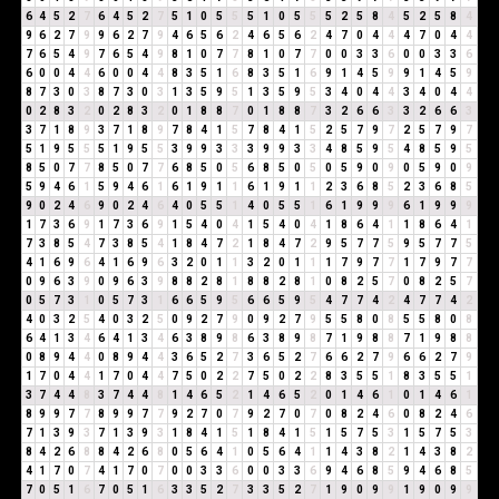
6
4
5
2
7
6
4
5
2
7
5
1
0
5
5
5
1
0
5
5
5
2
5
8
4
5
2
5
8
4
9
6
2
7
9
9
6
2
7
9
4
6
5
6
2
4
6
5
6
2
4
7
0
4
4
4
7
0
4
4
7
6
5
4
9
7
6
5
4
9
8
1
0
7
7
8
1
0
7
7
0
0
3
3
6
0
0
3
3
6
6
0
0
4
4
6
0
0
4
4
8
3
5
1
6
8
3
5
1
6
9
1
4
5
9
9
1
4
5
9
8
7
3
0
3
8
7
3
0
3
1
3
5
9
5
1
3
5
9
5
3
4
0
4
4
3
4
0
4
4
0
2
8
3
2
0
2
8
3
2
0
1
8
8
7
0
1
8
8
7
3
2
6
6
3
3
2
6
6
3
3
7
1
8
9
3
7
1
8
9
7
8
4
1
5
7
8
4
1
5
2
5
7
9
7
2
5
7
9
7
5
1
9
5
5
5
1
9
5
5
3
9
9
3
3
3
9
9
3
3
4
8
5
9
5
4
8
5
9
5
8
5
0
7
7
8
5
0
7
7
6
8
5
0
5
6
8
5
0
5
0
5
9
0
9
0
5
9
0
9
5
9
4
6
1
5
9
4
6
1
6
1
9
1
1
6
1
9
1
1
2
3
6
8
5
2
3
6
8
5
9
0
2
4
6
9
0
2
4
6
4
0
5
5
1
4
0
5
5
1
6
1
9
9
9
6
1
9
9
9
1
7
3
6
9
1
7
3
6
9
1
5
4
0
4
1
5
4
0
4
1
8
6
4
1
1
8
6
4
1
7
3
8
5
4
7
3
8
5
4
1
8
4
7
2
1
8
4
7
2
9
5
7
7
5
9
5
7
7
5
4
1
6
9
6
4
1
6
9
6
3
2
0
1
1
3
2
0
1
1
1
7
9
7
7
1
7
9
7
7
0
9
6
3
9
0
9
6
3
9
8
8
2
8
1
8
8
2
8
1
0
8
2
5
7
0
8
2
5
7
0
5
7
3
1
0
5
7
3
1
6
6
5
9
5
6
6
5
9
5
4
7
7
4
2
4
7
7
4
2
4
0
3
2
5
4
0
3
2
5
0
9
2
7
9
0
9
2
7
9
5
5
8
0
8
5
5
8
0
8
6
4
1
3
4
6
4
1
3
4
6
3
8
9
8
6
3
8
9
8
7
1
9
8
8
7
1
9
8
8
0
8
9
4
4
0
8
9
4
4
3
6
5
2
7
3
6
5
2
7
6
6
2
7
9
6
6
2
7
9
1
7
0
4
4
1
7
0
4
4
7
5
0
2
2
7
5
0
2
2
8
3
5
5
1
8
3
5
5
1
3
7
4
4
8
3
7
4
4
8
1
4
6
5
2
1
4
6
5
2
0
1
4
6
1
0
1
4
6
1
8
9
9
7
7
8
9
9
7
7
9
2
7
0
7
9
2
7
0
7
0
8
2
4
6
0
8
2
4
6
7
1
3
9
3
7
1
3
9
3
1
8
4
1
5
1
8
4
1
5
1
5
7
5
3
1
5
7
5
3
8
4
2
6
8
8
4
2
6
8
0
5
6
4
1
0
5
6
4
1
1
4
3
8
2
1
4
3
8
2
4
1
7
0
7
4
1
7
0
7
0
0
3
3
6
0
0
3
3
6
9
4
6
8
5
9
4
6
8
5
7
0
5
1
6
7
0
5
1
6
3
3
5
2
7
3
3
5
2
7
1
9
0
9
9
1
9
0
9
9