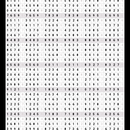
4
1
0
1
1
4
1
0
1
1
5
4
3
5
8
5
4
3
5
8
7
9
1
8
9
7
9
1
8
9
4
5
9
8
8
4
5
9
8
8
3
7
0
0
0
3
7
0
0
0
6
6
9
1
1
6
6
9
1
1
0
4
4
4
8
0
4
4
4
8
2
2
5
6
2
2
2
5
6
2
6
8
2
3
5
6
8
2
3
5
7
6
5
9
5
7
6
5
9
5
7
8
3
8
2
7
8
3
8
2
5
6
9
5
5
5
6
9
5
5
3
5
1
1
2
3
5
1
1
2
0
2
2
4
6
0
2
2
4
6
5
9
1
7
8
5
9
1
7
8
8
1
1
7
8
8
1
1
7
8
7
6
0
5
5
7
6
0
5
5
5
3
7
3
1
5
3
7
3
1
1
3
7
0
7
1
3
7
0
7
4
2
6
8
5
4
2
6
8
5
1
0
8
5
4
1
0
8
5
4
3
4
6
7
4
3
4
6
7
4
6
9
8
9
8
6
9
8
9
8
4
8
3
5
8
4
8
3
5
8
8
4
8
3
2
8
4
8
3
2
8
9
8
3
2
8
9
8
3
2
8
8
6
9
6
8
8
6
9
6
4
2
3
5
8
4
2
3
5
8
3
6
3
3
6
3
6
3
3
6
9
4
6
7
4
9
4
6
7
4
8
5
7
4
2
8
5
7
4
2
1
5
5
8
4
1
5
5
8
4
8
9
5
0
5
8
9
5
0
5
7
6
0
5
5
7
6
0
5
5
1
6
6
8
5
1
6
6
8
5
0
4
1
0
1
0
4
1
0
1
2
4
3
0
3
2
4
3
0
3
5
3
0
1
1
5
3
0
1
1
1
9
5
3
8
1
9
5
3
8
6
5
6
0
6
6
5
6
0
6
4
0
1
1
2
4
0
1
1
2
8
3
2
7
9
8
3
2
7
9
7
9
4
1
5
7
9
4
1
5
0
2
3
4
7
0
2
3
4
7
0
5
1
1
2
0
5
1
1
2
2
0
4
4
8
2
0
4
4
8
0
7
0
8
8
0
7
0
8
8
7
2
9
1
1
7
2
9
1
1
6
4
5
9
5
6
4
5
9
5
9
0
5
5
1
9
0
5
5
1
2
7
1
6
7
2
7
1
6
7
2
9
8
9
8
2
9
8
9
8
6
9
9
3
3
6
9
9
3
3
5
1
9
1
1
5
1
9
1
1
9
1
2
1
3
9
1
2
1
3
1
8
5
4
9
1
8
5
4
9
0
7
3
9
3
0
7
3
9
3
5
4
2
6
8
5
4
2
6
8
2
6
3
4
7
2
6
3
4
7
1
4
3
5
8
1
4
3
5
8
8
9
4
2
6
8
9
4
2
6
8
1
6
3
9
8
1
6
3
9
5
3
8
3
2
5
3
8
3
2
1
2
2
5
7
1
2
2
5
7
1
6
6
3
9
1
6
6
3
9
9
1
7
8
6
9
1
7
8
6
1
6
9
5
5
1
6
9
5
5
5
9
1
0
1
5
9
1
0
1
8
0
6
7
4
8
0
6
7
4
1
2
4
5
9
1
2
4
5
9
7
1
8
3
2
7
1
8
3
2
6
2
5
6
2
6
2
5
6
2
3
3
4
9
4
3
3
4
9
4
0
6
9
8
8
0
6
9
8
8
5
7
3
6
9
5
7
3
6
9
3
6
8
1
9
3
6
8
1
9
2
6
1
1
2
2
6
1
1
2
1
2
2
1
3
1
2
2
1
3
3
9
9
4
4
3
9
9
4
4
8
7
3
6
9
8
7
3
6
9
6
7
2
0
2
6
7
2
0
2