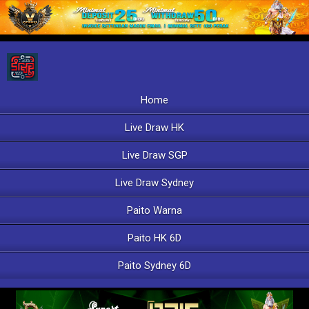
Home
Live Draw HK
Live Draw SGP
Live Draw Sydney
Paito Warna
Paito HK 6D
Paito Sydney 6D