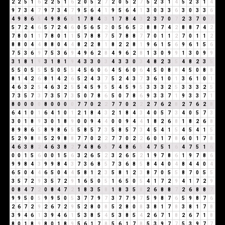
2
2
5
1
6
2
2
5
1
6
2
0
5
2
7
2
0
5
2
7
5
2
3
1
4
5
2
3
1
4
9
7
3
4
7
9
7
3
4
7
9
5
6
4
1
9
5
6
4
1
3
0
3
3
6
3
0
3
3
6
4
9
8
6
5
4
9
8
6
5
1
7
8
4
3
1
7
8
4
3
2
3
7
0
7
2
3
7
0
7
5
7
2
4
6
5
7
2
4
6
0
5
6
5
2
0
5
6
5
2
8
8
7
4
2
8
8
7
4
2
7
8
0
1
1
7
8
0
1
1
5
7
8
8
7
5
7
8
8
7
7
0
1
1
2
7
0
1
1
2
8
8
0
4
4
8
8
0
4
4
8
2
2
8
1
8
2
2
8
1
9
6
1
5
6
9
6
1
5
6
7
5
3
6
9
7
5
3
6
9
4
9
6
2
8
4
9
6
2
8
1
3
0
9
9
1
3
0
9
9
3
1
8
1
9
3
1
8
1
9
4
3
3
0
3
4
3
3
0
3
4
8
2
3
5
4
8
2
3
5
5
5
0
5
5
5
5
0
5
5
4
5
6
0
6
4
5
6
0
6
4
5
0
8
8
4
5
0
8
8
8
1
4
2
6
8
1
4
2
6
5
2
4
3
7
5
2
4
3
7
3
6
1
0
1
3
6
1
0
1
4
6
3
2
5
4
6
3
2
5
5
4
5
9
5
5
4
5
9
5
3
3
3
2
5
3
3
3
2
5
7
3
5
7
3
7
3
5
7
3
5
0
7
8
6
5
0
7
8
6
9
3
3
7
1
9
3
3
7
1
8
0
0
0
0
8
0
0
0
0
7
7
0
2
2
7
7
0
2
2
2
7
6
2
8
2
7
6
2
8
6
4
1
0
1
6
4
1
0
1
2
1
8
4
3
2
1
8
4
3
4
0
5
7
3
4
0
5
7
3
3
0
1
8
9
3
0
1
8
9
0
0
9
4
4
0
0
9
4
4
1
8
2
6
8
1
8
2
6
8
8
9
8
6
5
8
9
8
6
5
5
8
5
7
3
5
8
5
7
3
4
5
4
1
5
4
5
4
1
5
5
2
9
8
8
5
2
9
8
8
7
7
0
2
2
7
7
0
2
2
6
0
1
7
8
6
0
1
7
8
4
6
3
8
2
4
6
3
8
2
7
4
8
6
5
7
4
8
6
5
4
7
5
1
6
4
7
5
1
6
0
0
1
5
6
0
0
1
5
6
3
2
6
5
2
3
2
6
5
2
1
9
7
8
6
1
9
7
8
6
9
9
8
4
3
9
9
8
4
3
7
3
6
8
5
7
3
6
8
5
8
4
4
0
4
8
4
4
0
4
6
5
0
4
4
6
5
0
4
4
5
8
1
2
3
5
8
1
2
3
8
7
0
5
5
8
7
0
5
5
3
5
7
2
9
3
5
7
2
9
1
6
5
0
5
1
6
5
0
5
4
1
7
2
9
4
1
7
2
9
0
8
4
7
2
0
8
4
7
2
1
8
3
5
8
1
8
3
5
8
2
6
8
8
7
2
6
8
8
7
9
9
5
0
5
9
9
5
0
5
3
7
7
9
7
3
7
7
9
7
5
9
8
7
6
5
9
8
7
6
2
6
7
2
9
2
6
7
2
9
5
2
8
0
8
5
2
8
0
8
3
8
1
7
8
3
8
1
7
8
3
9
4
6
1
3
9
4
6
1
5
3
8
5
4
5
3
8
5
4
2
6
7
1
8
2
6
7
1
8
8
0
1
8
9
8
0
1
8
9
5
6
1
7
8
5
6
1
7
8
5
3
9
7
7
5
3
9
7
7