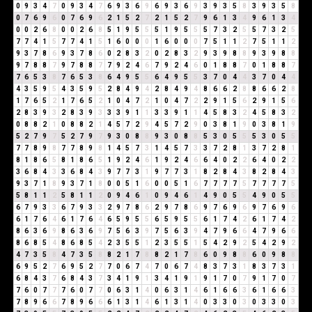
0
9
3
4
7
0
9
3
4
7
6
9
3
6
9
6
9
3
6
9
3
9
3
5
8
3
9
3
5
8
0
7
6
9
6
0
7
6
9
6
2
1
5
2
7
2
1
5
2
7
9
6
1
3
4
9
6
1
3
4
0
0
2
6
8
0
0
2
6
8
5
1
9
5
5
5
1
9
5
5
5
7
3
2
5
5
7
3
2
5
7
7
4
1
5
7
7
4
1
5
1
6
0
0
0
1
6
0
0
0
7
5
1
1
2
7
5
1
1
2
9
3
7
8
6
9
3
7
8
6
0
2
8
3
2
0
2
8
3
2
9
3
9
8
8
9
3
9
8
8
9
7
8
8
7
9
7
8
8
7
7
9
2
4
6
7
9
2
4
6
0
1
8
8
7
0
1
8
8
7
7
6
5
3
8
7
6
5
3
8
6
4
9
5
5
6
4
9
5
5
3
7
0
4
4
3
7
0
4
4
4
3
5
9
5
4
3
5
9
5
2
8
4
9
4
2
8
4
9
4
8
6
6
2
8
8
6
6
2
8
1
7
6
5
2
1
7
6
5
2
1
0
4
7
2
1
0
4
7
2
2
9
1
5
6
2
9
1
5
6
2
8
3
9
3
2
8
3
9
3
3
3
9
1
1
3
3
9
1
1
4
5
8
3
2
4
5
8
3
2
0
8
8
2
1
0
8
8
2
1
4
5
7
2
9
4
5
7
2
9
0
3
8
1
9
0
3
8
1
9
5
2
7
9
7
5
2
7
9
7
9
3
0
8
8
9
3
0
8
8
5
3
0
5
5
5
3
0
5
5
7
7
8
9
8
7
7
8
9
8
1
4
5
7
3
1
4
5
7
3
3
7
2
8
1
3
7
2
8
1
8
1
8
6
5
8
1
8
6
5
1
9
2
4
6
1
9
2
4
6
6
4
0
2
2
6
4
0
2
2
3
6
8
4
3
3
6
8
4
3
9
7
7
3
1
9
7
7
3
1
8
2
8
4
3
8
2
8
4
3
9
3
7
1
8
9
3
7
1
8
0
0
5
1
6
0
0
5
1
6
7
7
7
7
5
7
7
7
7
5
5
8
1
1
2
5
8
1
1
2
0
9
4
6
1
0
9
4
6
1
4
9
0
5
5
4
9
0
5
5
6
7
9
3
3
6
7
9
3
3
2
9
7
8
6
2
9
7
8
6
9
7
6
9
6
9
7
6
9
6
6
1
7
6
4
6
1
7
6
4
6
5
9
5
5
6
5
9
5
5
6
1
7
4
2
6
1
7
4
2
8
6
3
6
9
8
6
3
6
9
7
5
6
3
9
7
5
6
3
9
4
7
9
6
6
4
7
9
6
6
8
6
8
5
4
8
6
8
5
4
2
3
5
5
1
2
3
5
5
1
5
4
2
9
2
5
4
2
9
2
4
7
3
5
8
4
7
3
5
8
8
2
1
7
8
8
2
1
7
8
6
0
9
8
8
6
0
9
8
8
6
9
5
2
7
6
9
5
2
7
7
0
6
7
4
7
0
6
7
4
8
3
7
3
1
8
3
7
3
1
6
8
4
3
7
6
8
4
3
7
3
4
1
9
1
3
4
1
9
1
9
1
7
0
7
9
1
7
0
7
7
6
0
7
7
7
6
0
7
7
0
6
3
1
4
0
6
3
1
4
6
1
6
6
3
6
1
6
6
3
7
8
9
6
6
7
8
9
6
6
6
1
3
1
4
6
1
3
1
4
0
3
3
0
3
0
3
3
0
3