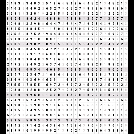
3
4
8
3
2
3
4
8
3
2
5
1
9
6
6
5
1
9
6
6
4
5
2
1
3
4
5
2
1
3
0
4
0
2
2
0
4
0
2
2
6
5
2
7
9
6
5
2
7
9
8
7
8
6
5
8
7
8
6
5
3
2
8
1
9
3
2
8
1
9
2
2
9
5
5
2
2
9
5
5
2
2
2
1
3
2
2
2
1
3
8
6
2
4
6
8
6
2
4
6
4
8
8
8
7
4
8
8
8
7
3
7
7
7
5
3
7
7
7
5
3
2
9
8
8
3
2
9
8
8
6
4
4
7
2
6
4
4
7
2
9
7
8
4
3
9
7
8
4
3
8
8
4
5
9
8
8
4
5
9
1
1
5
0
5
1
1
5
0
5
1
2
0
6
6
1
2
0
6
6
8
7
5
2
7
8
7
5
2
7
9
4
4
4
8
9
4
4
4
8
6
9
0
7
7
6
9
0
7
7
3
9
1
0
1
3
9
1
0
1
8
8
9
1
1
8
8
9
1
1
4
9
5
6
2
4
9
5
6
2
4
9
0
2
2
4
9
0
2
2
0
9
0
5
5
0
9
0
5
5
4
9
2
2
4
4
9
2
2
4
8
4
5
0
5
8
4
5
0
5
4
7
2
1
3
4
7
2
1
3
3
1
5
9
5
3
1
5
9
5
7
9
1
7
8
7
9
1
7
8
6
8
0
0
0
6
8
0
0
0
8
8
9
9
9
8
8
9
9
9
9
0
4
8
3
9
0
4
8
3
9
1
9
6
6
9
1
9
6
6
8
5
0
5
5
8
5
0
5
5
2
4
9
2
2
2
4
9
2
2
6
3
7
4
2
6
3
7
4
2
8
8
2
8
1
8
8
2
8
1
0
8
3
4
7
0
8
3
4
7
4
6
9
5
5
4
6
9
5
5
5
6
0
5
5
5
6
0
5
5
2
3
4
7
2
2
3
4
7
2
1
6
9
6
6
1
6
9
6
6
7
3
3
8
2
7
3
3
8
2
0
3
6
9
6
0
3
6
9
6
6
3
9
1
1
6
3
9
1
1
8
1
8
7
6
8
1
8
7
6
7
8
5
5
1
7
8
5
5
1
6
9
7
2
9
6
9
7
2
9
5
4
0
2
2
5
4
0
2
2
1
2
8
8
7
1
2
8
8
7
2
5
2
7
9
2
5
2
7
9
5
8
5
3
8
5
8
5
3
8
9
9
6
0
6
9
9
6
0
6
1
3
0
8
8
1
3
0
8
8
8
2
0
0
0
8
2
0
0
0
5
7
4
9
4
5
7
4
9
4
5
3
8
2
1
5
3
8
2
1
5
6
0
6
6
5
6
0
6
6
6
1
9
0
9
6
1
9
0
9
9
1
0
6
6
9
1
0
6
6
6
6
3
7
1
6
6
3
7
1
1
4
9
5
5
1
4
9
5
5
8
3
8
3
2
8
3
8
3
2
9
8
3
1
4
9
8
3
1
4
6
6
6
2
8
6
6
6
2
8
9
0
3
6
9
9
0
3
6
9
6
1
9
0
9
6
1
9
0
9
5
8
9
5
5
5
8
9
5
5
3
9
7
3
1
3
9
7
3
1
0
0
6
8
5
0
0
6
8
5
9
1
4
2
6
9
1
4
2
6
4
3
8
4
3
4
3
8
4
3
7
0
4
5
9
7
0
4
5
9
6
1
9
9
9
6
1
9
9
9
9
0
2
1
3
9
0
2
1
3
3
8
9
6
6
3
8
9
6
6