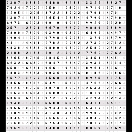
0
3
8
7
6
0
3
8
7
6
6
4
8
8
7
6
4
8
8
7
3
3
2
7
9
3
3
2
7
9
7
0
2
4
6
7
0
2
4
6
2
5
0
1
1
2
5
0
1
1
9
7
1
0
1
9
7
1
0
1
1
2
0
5
5
1
2
0
5
5
8
7
2
2
4
8
7
2
2
4
4
7
0
1
1
4
7
0
1
1
1
3
8
7
6
1
3
8
7
6
7
6
5
4
9
7
6
5
4
9
4
7
9
0
9
4
7
9
0
9
6
9
7
3
1
6
9
7
3
1
9
0
1
0
1
9
0
1
0
1
9
9
2
0
2
9
9
2
0
2
2
5
7
1
8
2
5
7
1
8
6
6
7
0
7
6
6
7
0
7
9
8
8
9
8
9
8
8
9
8
7
8
0
0
0
7
8
0
0
0
0
3
9
0
9
0
3
9
0
9
6
4
9
7
7
6
4
9
7
7
1
9
0
4
4
1
9
0
4
4
0
7
9
8
8
0
7
9
8
8
1
3
7
9
7
1
3
7
9
7
4
4
1
1
2
4
4
1
1
2
2
7
8
2
1
2
7
8
2
1
2
7
3
2
5
2
7
3
2
5
4
8
3
8
2
4
8
3
8
2
0
8
0
0
0
0
8
0
0
0
2
5
8
2
1
2
5
8
2
1
2
1
8
8
7
2
1
8
8
7
7
0
1
2
3
7
0
1
2
3
7
7
6
2
8
7
7
6
2
8
8
7
6
5
2
8
7
6
5
2
7
8
4
5
9
7
8
4
5
9
3
4
5
1
6
3
4
5
1
6
6
6
3
2
5
6
6
3
2
5
6
8
4
7
2
6
8
4
7
2
3
9
3
4
7
3
9
3
4
7
6
5
8
1
9
6
5
8
1
9
9
6
6
1
7
9
6
6
1
7
8
9
6
1
7
8
9
6
1
7
9
8
8
3
2
9
8
8
3
2
9
0
3
6
9
9
0
3
6
9
0
1
8
6
5
0
1
8
6
5
3
5
7
7
5
3
5
7
7
5
4
5
6
8
5
4
5
6
8
5
8
9
7
5
3
8
9
7
5
3
8
8
5
6
2
8
8
5
6
2
5
4
9
1
1
5
4
9
1
1
4
7
6
6
3
4
7
6
6
3
8
7
2
5
7
8
7
2
5
7
8
0
7
8
6
8
0
7
8
6
2
5
3
3
6
2
5
3
3
6
5
6
5
3
8
5
6
5
3
8
7
6
0
0
0
7
6
0
0
0
1
8
1
9
1
1
8
1
9
1
6
8
6
4
1
6
8
6
4
1
9
7
2
1
3
9
7
2
1
3
3
2
9
3
3
3
2
9
3
3
1
9
3
0
3
1
9
3
0
3
5
5
8
8
7
5
5
8
8
7
6
4
1
1
2
6
4
1
1
2
0
0
5
6
2
0
0
5
6
2
5
9
4
4
8
5
9
4
4
8
5
3
1
7
8
5
3
1
7
8
9
1
8
9
8
9
1
8
9
8
3
1
3
8
2
3
1
3
8
2
9
9
0
2
2
9
9
0
2
2
1
8
4
5
9
1
8
4
5
9
7
6
6
6
3
7
6
6
6
3
4
0
4
2
6
4
0
4
2
6
7
2
6
0
6
7
2
6
0
6
5
7
5
4
9
5
7
5
4
9
7
8
1
7
8
7
8
1
7
8
1
9
6
9
6
1
9
6
9
6
1
4
8
8
7
1
4
8
8
7
0
8
6
9
6
0
8
6
9
6