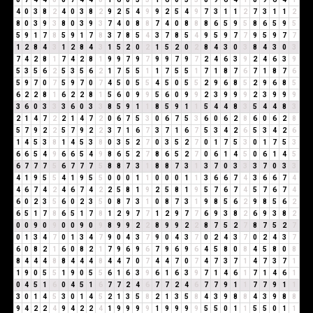
4
0
3
8
2
4
0
3
8
2
9
2
5
4
9
9
2
5
4
9
7
3
1
1
2
7
3
1
1
2
8
0
3
9
3
8
0
3
9
3
7
4
0
8
8
7
4
0
8
8
8
6
5
9
5
8
6
5
9
5
5
9
1
7
8
5
9
1
7
8
3
7
8
5
4
3
7
8
5
4
9
5
9
7
7
9
5
9
7
7
1
2
8
4
3
1
2
8
4
3
1
5
2
0
2
1
5
2
0
2
8
4
3
0
3
8
4
3
0
3
7
4
2
8
1
7
4
2
8
1
9
9
7
9
7
9
9
7
9
7
2
4
6
3
9
2
4
6
3
9
5
3
5
6
2
5
3
5
6
2
1
7
5
5
1
1
7
5
5
1
7
1
8
7
6
7
1
8
7
6
5
9
7
0
7
5
9
7
0
7
4
5
0
5
5
4
5
0
5
5
2
9
6
8
5
2
9
6
8
5
6
2
2
8
1
6
2
2
8
1
5
6
0
9
9
5
6
0
9
9
2
3
9
9
9
2
3
9
9
9
3
6
0
3
3
3
6
0
3
3
8
5
9
1
1
8
5
9
1
1
5
4
4
8
3
5
4
4
8
3
2
1
4
7
2
2
1
4
7
2
0
6
7
5
3
0
6
7
5
3
6
0
6
2
8
6
0
6
2
8
5
7
9
2
2
5
7
9
2
2
3
7
1
6
7
3
7
1
6
7
5
3
4
2
6
5
3
4
2
6
1
4
5
3
8
1
4
5
3
8
0
3
5
2
7
0
3
5
2
7
0
1
7
5
3
0
1
7
5
3
6
6
5
4
9
6
6
5
4
9
8
6
5
2
7
8
6
5
2
7
0
6
1
4
5
0
6
1
4
5
6
7
7
7
5
6
7
7
7
5
8
8
7
3
1
8
8
7
3
1
3
7
0
3
3
3
7
0
3
3
4
1
9
5
5
4
1
9
5
5
0
0
0
1
1
0
0
0
1
1
3
6
6
7
4
3
6
6
7
4
4
6
7
4
2
4
6
7
4
2
2
5
8
1
9
2
5
8
1
9
5
7
6
7
4
5
7
6
7
4
6
0
2
3
5
6
0
2
3
5
0
8
7
3
1
0
8
7
3
1
9
8
5
6
2
9
8
5
6
2
6
5
1
7
8
6
5
1
7
8
1
2
9
7
7
1
2
9
7
7
6
9
3
8
2
6
9
3
8
2
0
0
9
0
9
0
0
9
0
9
8
9
9
2
2
8
9
9
2
2
8
7
5
2
7
8
7
5
2
7
0
1
3
4
7
0
1
3
4
7
9
0
4
3
7
9
0
4
3
7
0
2
4
3
7
0
2
4
3
7
6
0
8
2
1
6
0
8
2
1
7
9
6
9
6
7
9
6
9
6
4
5
8
0
8
4
5
8
0
8
8
4
4
4
8
8
4
4
4
8
4
4
7
0
7
4
4
7
0
7
4
7
3
7
1
4
7
3
7
1
1
9
0
5
5
1
9
0
5
5
6
1
6
3
9
6
1
6
3
9
7
1
4
6
1
7
1
4
6
1
0
4
5
1
6
0
4
5
1
6
7
7
2
4
6
7
7
2
4
6
7
7
9
1
1
7
7
9
1
1
3
0
1
4
5
3
0
1
4
5
2
1
3
5
8
2
1
3
5
8
4
3
9
8
8
4
3
9
8
8
9
4
2
2
4
9
4
2
2
4
1
9
9
9
9
1
9
9
9
9
5
5
0
1
1
5
5
0
1
1