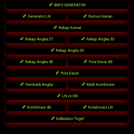
BBFS GENERATOR
Generator LN
Rumus Harian
Rekap Kumat
Rekap Angka CT
Rekap Angka 3D
Rekap Angka 2D
Rekap Angka 4D
Pola Dasar All
Pola Dasar
Pembalik Angka
Multi Kombinasi
LN vs DN
Kombinasi 4D
Kolaborasi LN
Kalkulator Togel