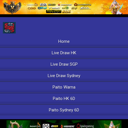
Home
Live Draw HK
Live Draw SGP
Live Draw Sydney
Paito Warna
Paito HK 6D
Paito Sydney 6D