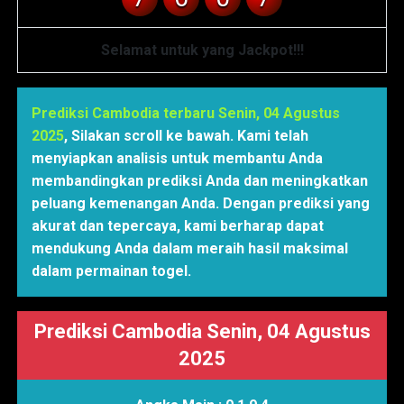
Selamat untuk yang Jackpot!!!
Prediksi Cambodia terbaru Senin, 04 Agustus
2025
,
Silakan scroll ke bawah. Kami telah
menyiapkan analisis untuk membantu Anda
membandingkan prediksi Anda dan meningkatkan
peluang kemenangan Anda. Dengan prediksi yang
akurat dan tepercaya, kami berharap dapat
mendukung Anda dalam meraih hasil maksimal
dalam permainan togel.
Prediksi Cambodia Senin, 04 Agustus
2025