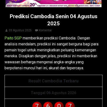
Prediksi Cambodia Senin 04 Agustus
2025
03 Agustus 2025
Komentar
Paito SGP
memberikan prediksi Cambodia Dengan
analisis mendalam, prediksi ini sangat berguna bagi para
pemain togel untuk meningkatkan peluang kemenangan
mereka. Disajikan dengan jelas, prediksi ini memberikan
wawasan berharga mengenai angka-angka yang
berpotensi muncul hari ini, akurat dan tepercaya.
Result Cambodia Terbaru
Tanggal 06 Agustus 2026
7
6
0
7