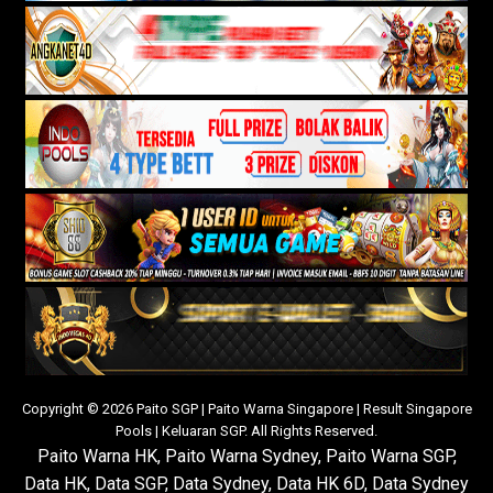
Copyright © 2026 Paito SGP | Paito Warna Singapore | Result Singapore
Pools | Keluaran SGP. All Rights Reserved.
Paito Warna HK
,
Paito Warna Sydney
,
Paito Warna SGP
,
Data HK
,
Data SGP
,
Data Sydney
,
Data HK 6D
,
Data Sydney