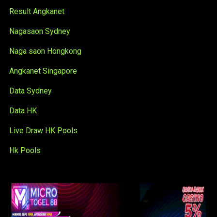
Result Angkanet
Nagasaon Sydney
Naga saon Hongkong
Angkanet Singapore
Data Sydney
Data HK
Live Draw HK Pools
Hk Pools