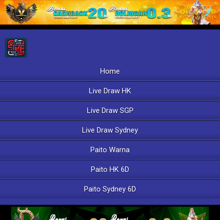
Home
Live Draw HK
Live Draw SGP
Live Draw Sydney
Paito Warna
Paito HK 6D
Paito Sydney 6D