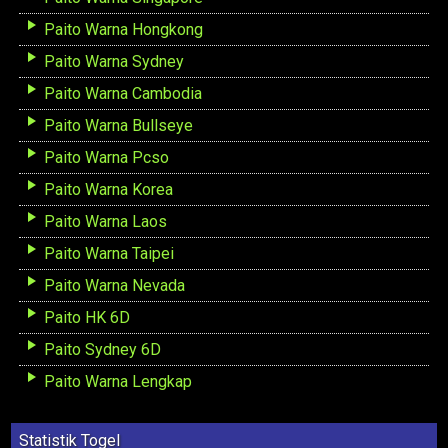
Paito Warna Hongkong
Paito Warna Sydney
Paito Warna Cambodia
Paito Warna Bullseye
Paito Warna Pcso
Paito Warna Korea
Paito Warna Laos
Paito Warna Taipei
Paito Warna Nevada
Paito HK 6D
Paito Sydney 6D
Paito Warna Lengkap
Statistik Togel