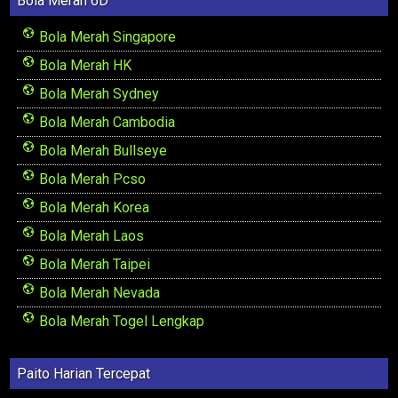
Bola Merah 6D
Bola Merah Singapore
Bola Merah HK
Bola Merah Sydney
Bola Merah Cambodia
Bola Merah Bullseye
Bola Merah Pcso
Bola Merah Korea
Bola Merah Laos
Bola Merah Taipei
Bola Merah Nevada
Bola Merah Togel Lengkap
Paito Harian Tercepat