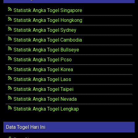
Statistik Angka Togel Singapore
Statistik Angka Togel Hongkong
Statistik Angka Togel Sydney
Statistik Angka Togel Cambodia
Statistik Angka Togel Bullseye
Statistik Angka Togel Pcso
Statistik Angka Togel Korea
Statistik Angka Togel Laos
Statistik Angka Togel Taipei
Statistik Angka Togel Nevada
Statistik Angka Togel Lengkap
Data Togel Hari Ini