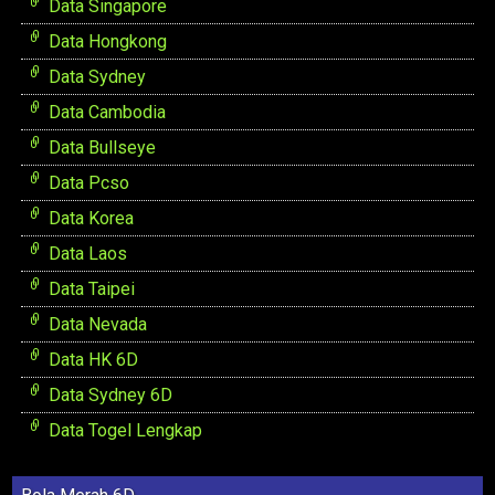
Data Singapore
Data Hongkong
Data Sydney
Data Cambodia
Data Bullseye
Data Pcso
Data Korea
Data Laos
Data Taipei
Data Nevada
Data HK 6D
Data Sydney 6D
Data Togel Lengkap