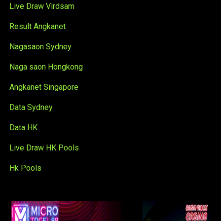
Live Draw Virdsam
Result Angkanet
Nagasaon Sydney
Naga saon Hongkong
Angkanet Singapore
Data Sydney
Data HK
Live Draw HK Pools
Hk Pools