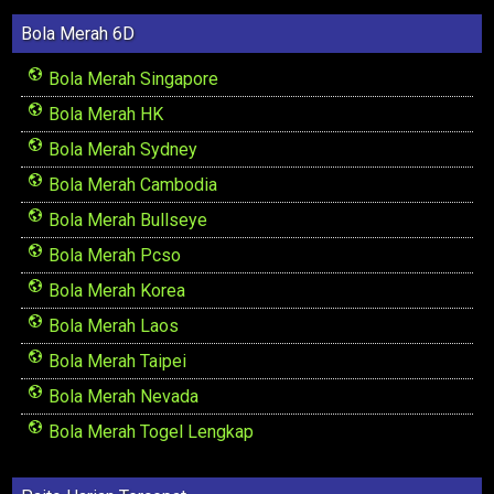
Bola Merah 6D
Bola Merah Singapore
Bola Merah HK
Bola Merah Sydney
Bola Merah Cambodia
Bola Merah Bullseye
Bola Merah Pcso
Bola Merah Korea
Bola Merah Laos
Bola Merah Taipei
Bola Merah Nevada
Bola Merah Togel Lengkap