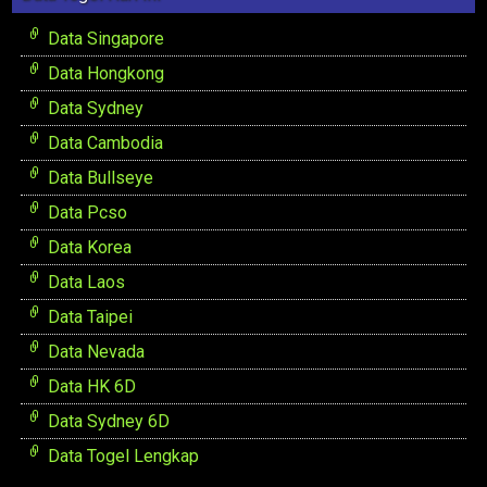
Data Singapore
Data Hongkong
Data Sydney
Data Cambodia
Data Bullseye
Data Pcso
Data Korea
Data Laos
Data Taipei
Data Nevada
Data HK 6D
Data Sydney 6D
Data Togel Lengkap