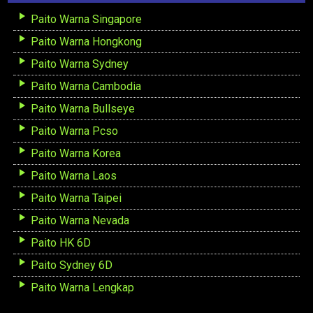
Paito Warna Singapore
Paito Warna Hongkong
Paito Warna Sydney
Paito Warna Cambodia
Paito Warna Bullseye
Paito Warna Pcso
Paito Warna Korea
Paito Warna Laos
Paito Warna Taipei
Paito Warna Nevada
Paito HK 6D
Paito Sydney 6D
Paito Warna Lengkap