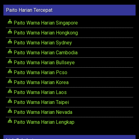
Paito Harian Tercepat
Paito Warna Harian Singapore
Paito Warna Harian Hongkong
Paito Warna Harian Sydney
Paito Warna Harian Cambodia
Paito Warna Harian Bullseye
Paito Warna Harian Pcso
Paito Warna Harian Korea
Paito Warna Harian Laos
Paito Warna Harian Taipei
Paito Warna Harian Nevada
Paito Warna Harian Lengkap