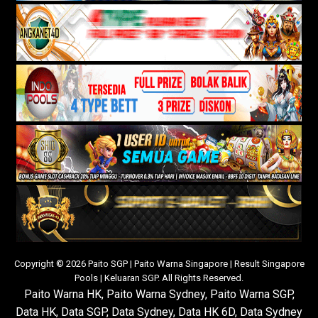
Copyright © 2026 Paito SGP | Paito Warna Singapore | Result Singapore
Pools | Keluaran SGP. All Rights Reserved.
Paito Warna HK
,
Paito Warna Sydney
,
Paito Warna SGP
,
Data HK
,
Data SGP
,
Data Sydney
,
Data HK 6D
,
Data Sydney