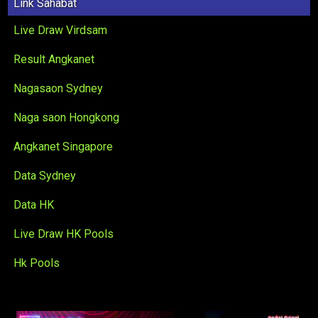
Link Sahabat
Live Draw Virdsam
Result Angkanet
Nagasaon Sydney
Naga saon Hongkong
Angkanet Singapore
Data Sydney
Data HK
Live Draw HK Pools
Hk Pools