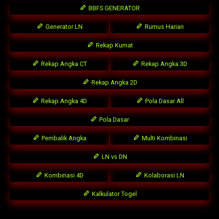
BBFS GENERATOR
Generator LN
Rumus Harian
Rekap Kumat
Rekap Angka CT
Rekap Angka 3D
Rekap Angka 2D
Rekap Angka 4D
Pola Dasar All
Pola Dasar
Pembalik Angka
Multi Kombinasi
LN vs DN
Kombinasi 4D
Kolaborasi LN
Kalkulator Togel