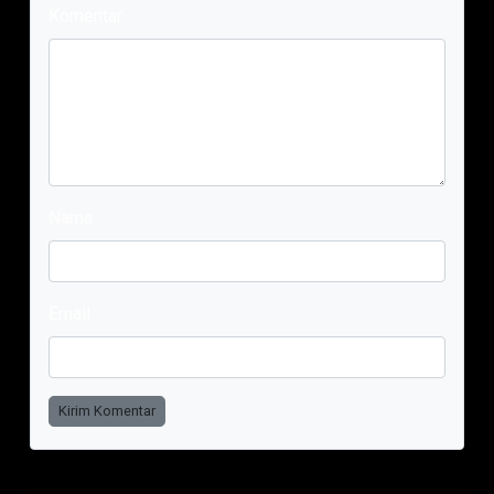
Komentar
Nama
Email
Kirim Komentar