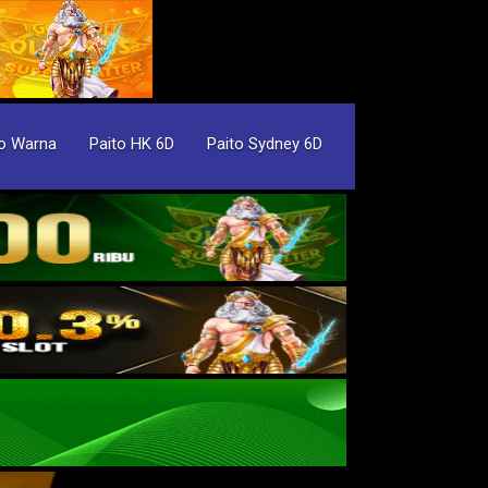
to Warna
Paito HK 6D
Paito Sydney 6D