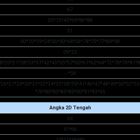
67
05*15*43*69*86*88
51
00*10*19*24*36*40*44*56*74*75*77*84*98
09*25
8*20*21*28*33*37*42*45*55*57*60*61*62*64*72*78*79*81*
--*58
*26*27*29*30*31*32*34*35*38*39*41*46*47*48*49*50*52*53
*76*80*83*85*89*90*91*93*95
Angka 2D Tengah
XX
41*66
10*11*46*89