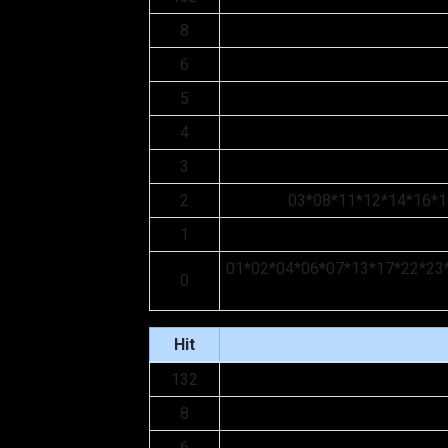
8
6
5
4
3
2
03*08*11*12*14*16*1
1
01*02*04*06*07*13*17*22*23
0
Hit
132
8
6