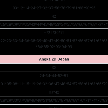
03*12*14*24*27*32*37*58*78*79*81*88*90*95
42
*26*28*29*31*35*43*44*45*48*53*54*55*59*60*64*68*72*74
--*25*30*75
*22*23*33*34*36*38*39*40*47*49*50*51*52*56*57*61*62*63
*84*85*92*93*94*99
Angka 2D Depan
XX
24*34*44*52*81
*01*05*08*11*15*19*26*32*36*47*48*54*57*58*61*63*66*79
03*42
*28*29*33*37*38*46*49*51*60*65*67*68*69*70*71*74*75*82