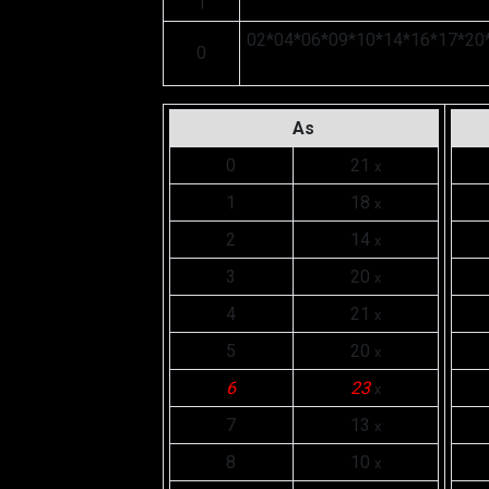
1
02*04*06*09*10*14*16*17*20
0
As
0
21
x
1
18
x
2
14
x
3
20
x
4
21
x
5
20
x
6
23
x
7
13
x
8
10
x