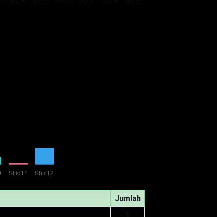
Jumlah
1