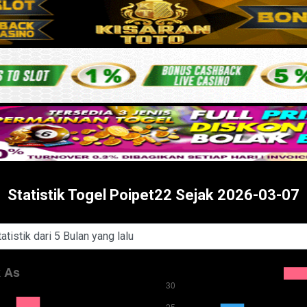
Statistik Togel Poipet22 Sejak 2026-03-07