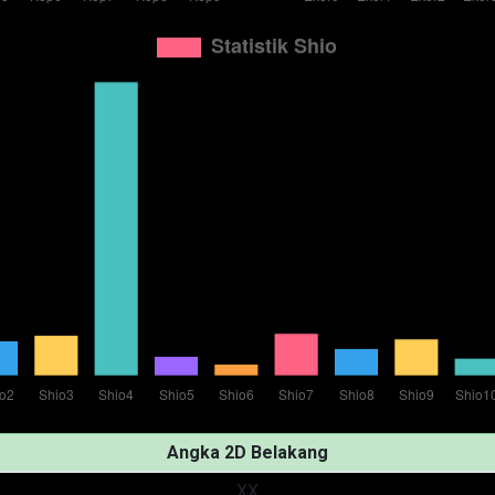
Angka 2D Belakang
XX