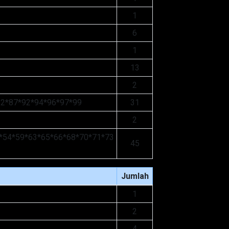
1
6
1
13
2
82*87*92*94*96*97*99
31
2
*54*59*63*65*66*68*70*71*73
45
Jumlah
1
2
4