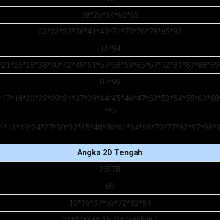
08*25*34*60*62
03*23*33*36*41*43*71*75*76*78*85*92
16*94
*21*26*28*38*40*42*49*51*57*58*59*65*67*72*81*87*88*89
07*96
*17*18*20*22*29*31*37*39*44*45*46*47*52*53*54*55*63*68
*95
1*13*19*24*27*30*32*35*48*56*61*64*66*73*77*82*97*98*
Angka 2D Tengah
25*78
69
10*16*37*55*72*82*84
04*11*38*70*73*76*85*87