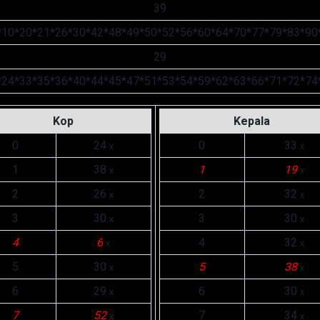
39
*10*20*21*26*30*42*48*49*50*52*56*60*64*70*77*79*83*90
29
*24*33*35*36*40*44*45*47*51*53*54*59*62*63*66*71*72*74
Kop
Kepala
0
24
0
33
x
x
1
38
1
19
x
x
2
26
2
32
x
x
3
30
3
30
x
x
4
6
4
32
x
x
5
30
5
38
x
x
6
29
6
30
x
x
7
52
7
34
x
x