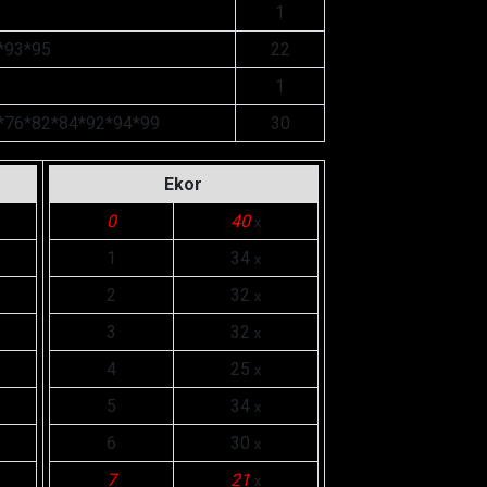
1
*93*95
22
1
*76*82*84*92*94*99
30
Ekor
0
40
x
1
34
x
2
32
x
3
32
x
4
25
x
5
34
x
6
30
x
7
21
x