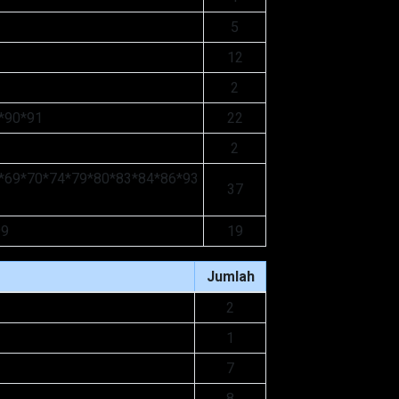
5
12
2
*90*91
22
2
*69*70*74*79*80*83*84*86*93
37
99
19
Jumlah
2
1
7
8