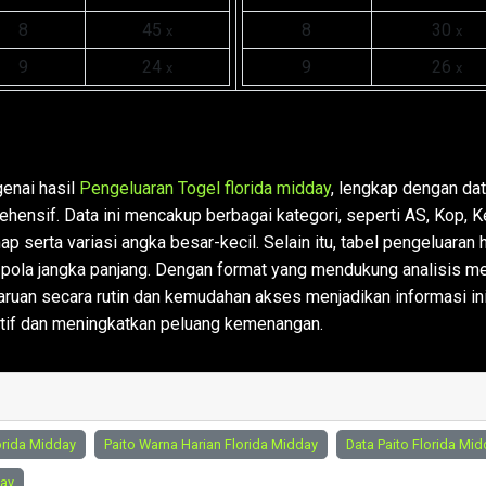
8
45
8
30
x
x
9
24
9
26
x
x
enai hasil
Pengeluaran Togel florida midday
, lengkap dengan dat
ehensif. Data ini mencakup berbagai kategori, seperti AS, Kop,
p serta variasi angka besar-kecil. Selain itu, tabel pengeluaran 
 pola jangka panjang. Dengan format yang mendukung analisis m
aruan secara rutin dan kemudahan akses menjadikan informasi in
ktif dan meningkatkan peluang kemenangan.
orida Midday
Paito Warna Harian Florida Midday
Data Paito Florida Mi
day