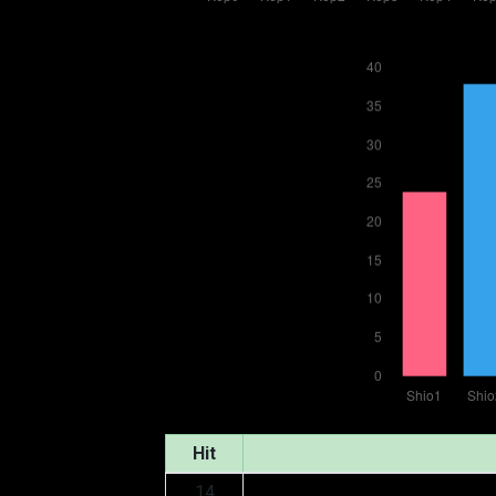
Hit
14