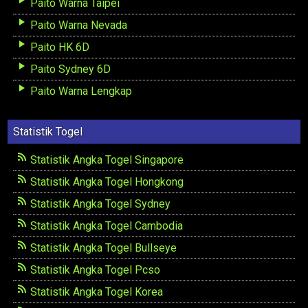
Paito Warna Taipei
Paito Warna Nevada
Paito HK 6D
Paito Sydney 6D
Paito Warna Lengkap
Statistik Togel
Statistik Angka Togel Singapore
Statistik Angka Togel Hongkong
Statistik Angka Togel Sydney
Statistik Angka Togel Cambodia
Statistik Angka Togel Bullseye
Statistik Angka Togel Pcso
Statistik Angka Togel Korea