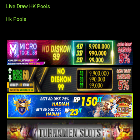
Live Draw HK Pools
Hk Pools