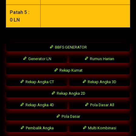
Patah 5 :
0 LN
BBFS GENERATOR
Generator LN
Rumus Harian
Rekap Kumat
Rekap Angka CT
Rekap Angka 3D
Rekap Angka 2D
Rekap Angka 4D
Pola Dasar All
Pola Dasar
Pembalik Angka
Multi Kombinasi