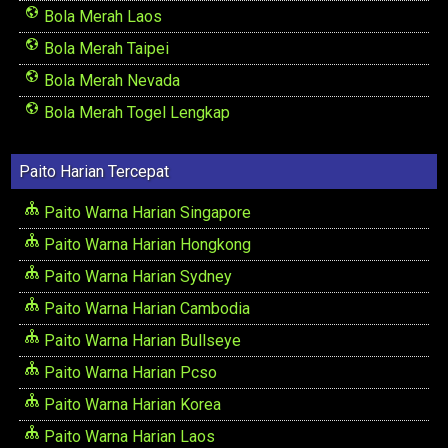
Bola Merah Laos
Bola Merah Taipei
Bola Merah Nevada
Bola Merah Togel Lengkap
Paito Harian Tercepat
Paito Warna Harian Singapore
Paito Warna Harian Hongkong
Paito Warna Harian Sydney
Paito Warna Harian Cambodia
Paito Warna Harian Bullseye
Paito Warna Harian Pcso
Paito Warna Harian Korea
Paito Warna Harian Laos