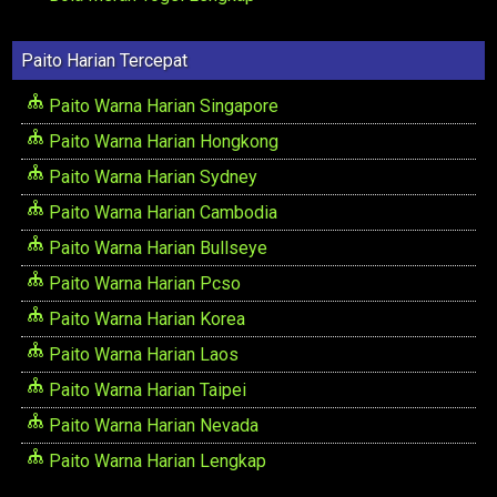
Paito Harian Tercepat
Paito Warna Harian Singapore
Paito Warna Harian Hongkong
Paito Warna Harian Sydney
Paito Warna Harian Cambodia
Paito Warna Harian Bullseye
Paito Warna Harian Pcso
Paito Warna Harian Korea
Paito Warna Harian Laos
Paito Warna Harian Taipei
Paito Warna Harian Nevada
Paito Warna Harian Lengkap