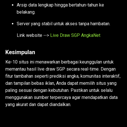
Arsip data lengkap hingga bertahun-tahun ke
belakang.
Server yang stabil untuk akses tanpa hambatan.
Link website -->
Live Draw SGP AngkaNet
Kesimpulan
Ke-10 situs ini menawarkan berbagai keunggulan untuk
memantau hasil live draw SGP secara real-time. Dengan
fitur tambahan seperti prediksi angka, komunitas interaktif,
dan tampilan bebas iklan, Anda dapat memilih situs yang
paling sesuai dengan kebutuhan. Pastikan untuk selalu
menggunakan sumber terpercaya agar mendapatkan data
yang akurat dan dapat diandalkan.