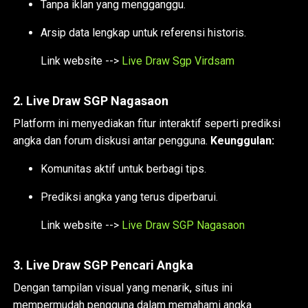
Tanpa iklan yang mengganggu.
Arsip data lengkap untuk referensi historis.
Link website -->
Live Draw Sgp Virdsam
2.
Live Draw SGP Nagasaon
Platform ini menyediakan fitur interaktif seperti prediksi
angka dan forum diskusi antar pengguna.
Keunggulan:
Komunitas aktif untuk berbagi tips.
Prediksi angka yang terus diperbarui.
Link website -->
Live Draw SGP Nagasaon
3.
Live Draw SGP Pencari Angka
Dengan tampilan visual yang menarik, situs ini
mempermudah pengguna dalam memahami angka