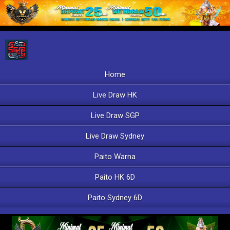
Home
Live Draw HK
Live Draw SGP
Live Draw Sydney
Paito Warna
Paito HK 6D
Paito Sydney 6D