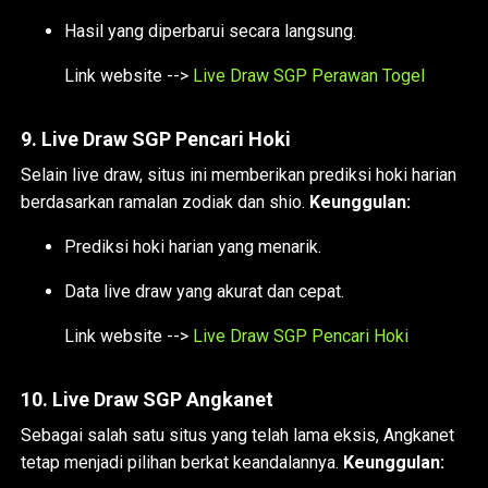
Hasil yang diperbarui secara langsung.
Link website -->
Live Draw SGP Perawan Togel
9.
Live Draw SGP Pencari Hoki
Selain live draw, situs ini memberikan prediksi hoki harian
berdasarkan ramalan zodiak dan shio.
Keunggulan:
Prediksi hoki harian yang menarik.
Data live draw yang akurat dan cepat.
Link website -->
Live Draw SGP Pencari Hoki
10.
Live Draw SGP Angkanet
Sebagai salah satu situs yang telah lama eksis, Angkanet
tetap menjadi pilihan berkat keandalannya.
Keunggulan: