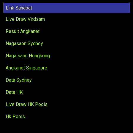
Link Sahabat
Live Draw Virdsam
Result Angkanet
Nagasaon Sydney
Naga saon Hongkong
Angkanet Singapore
Data Sydney
Data HK
Live Draw HK Pools
Hk Pools