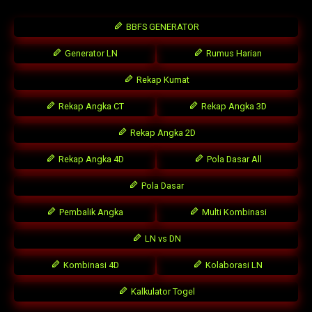
BBFS GENERATOR
Generator LN
Rumus Harian
Rekap Kumat
Rekap Angka CT
Rekap Angka 3D
Rekap Angka 2D
Rekap Angka 4D
Pola Dasar All
Pola Dasar
Pembalik Angka
Multi Kombinasi
LN vs DN
Kombinasi 4D
Kolaborasi LN
Kalkulator Togel