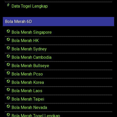
Data Togel Lengkap
Bola Merah 6D
Bola Merah Singapore
Bola Merah HK
Bola Merah Sydney
Bola Merah Cambodia
Bola Merah Bullseye
Bola Merah Pcso
Bola Merah Korea
Bola Merah Laos
Bola Merah Taipei
Bola Merah Nevada
Bola Merah Togel Lengkap