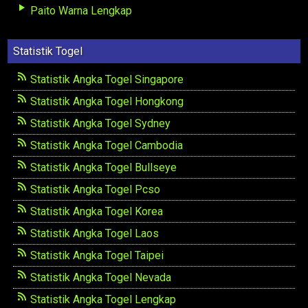
Paito Warna Lengkap
Statistik Togel
Statistik Angka Togel Singapore
Statistik Angka Togel Hongkong
Statistik Angka Togel Sydney
Statistik Angka Togel Cambodia
Statistik Angka Togel Bullseye
Statistik Angka Togel Pcso
Statistik Angka Togel Korea
Statistik Angka Togel Laos
Statistik Angka Togel Taipei
Statistik Angka Togel Nevada
Statistik Angka Togel Lengkap