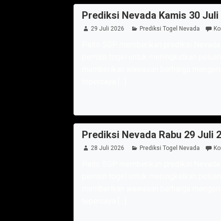
Prediksi Nevada Kamis 30 Juli
29 Juli 2026
Prediksi Togel Nevada
Ko
Paito SGP memberikan prediksi Nevada D
pemain togel untuk meningkatkan peluang
memberikan wawasan berharga mengenai a
tepercaya [...]
Prediksi Nevada Rabu 29 Juli 
28 Juli 2026
Prediksi Togel Nevada
Ko
Paito SGP memberikan prediksi Nevada D
pemain togel untuk meningkatkan peluang
memberikan wawasan berharga mengenai a
tepercaya [...]