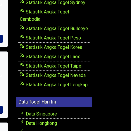
Statistik Angka Togel Sydney
ra
Statistik Angka Togel
Cambodia
Statistik Angka Togel Bullseye
Statistik Angka Togel Pcso
a
Statistik Angka Togel Korea
Statistik Angka Togel Laos
Statistik Angka Togel Taipei
Statistik Angka Togel Nevada
ra
Statistik Angka Togel Lengkap
Data Togel Hari Ini
a
Data Singapore
Data Hongkong