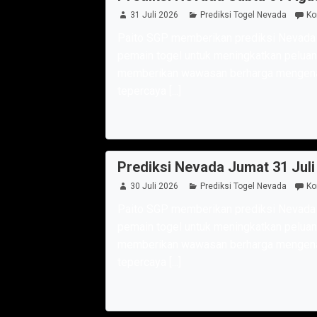
31 Juli 2026
Prediksi Togel Nevada
Ko
Paito SGP memberikan prediksi Nevada D
pemain togel untuk meningkatkan peluang
memberikan wawasan berharga mengenai a
tepercaya [...]
Prediksi Nevada Jumat 31 Juli
30 Juli 2026
Prediksi Togel Nevada
Ko
Paito SGP memberikan prediksi Nevada D
pemain togel untuk meningkatkan peluang
memberikan wawasan berharga mengenai a
tepercaya [...]