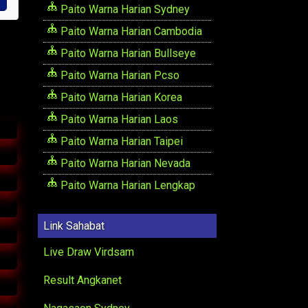
a
Paito Warna Harian Sydney
Paito Warna Harian Cambodia
Paito Warna Harian Bullseye
Paito Warna Harian Pcso
Paito Warna Harian Korea
Paito Warna Harian Laos
Paito Warna Harian Taipei
Paito Warna Harian Nevada
Paito Warna Harian Lengkap
Link Sahabat
Live Draw Virdsam
Result Angkanet