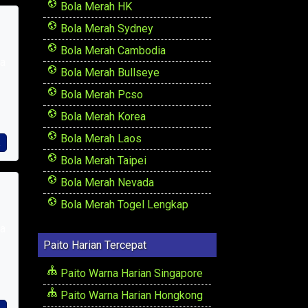
Bola Merah HK
Bola Merah Sydney
Bola Merah Cambodia
ra
Bola Merah Bullseye
Bola Merah Pcso
Bola Merah Korea
Bola Merah Laos
a
Bola Merah Taipei
Bola Merah Nevada
Bola Merah Togel Lengkap
ra
Paito Harian Tercepat
Paito Warna Harian Singapore
Paito Warna Harian Hongkong