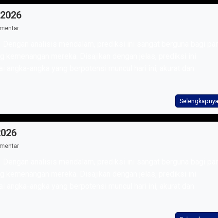
 2026
mentar
engan analisis mendalam, prediksi ini sangat berguna bagi pa
 kemenangan mereka. Disajikan dengan jelas, prediksi ini
ngka-angka yang berpotensi muncul hari ini, akurat dan
Selengkapny
2026
mentar
engan analisis mendalam, prediksi ini sangat berguna bagi pa
 kemenangan mereka. Disajikan dengan jelas, prediksi ini
ngka-angka yang berpotensi muncul hari ini, akurat dan