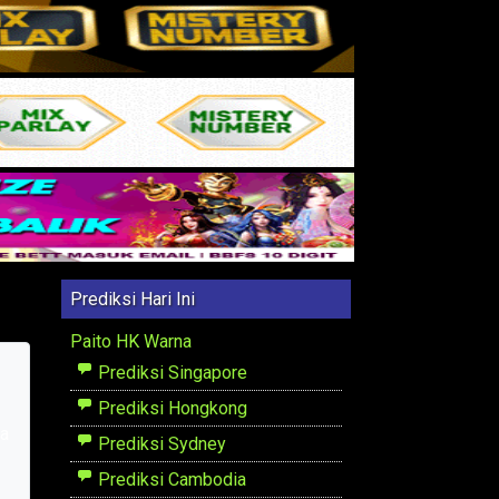
Prediksi Hari Ini
Paito HK Warna
Prediksi Singapore
Prediksi Hongkong
ra
Prediksi Sydney
Prediksi Cambodia