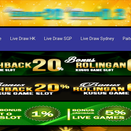
e
Live Draw HK
Live Draw SGP
Live Draw Sydney
Pai