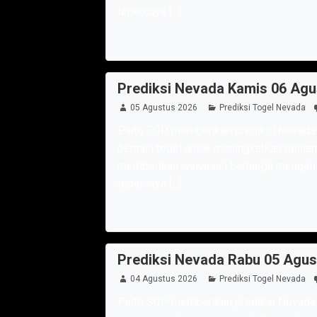
tepercaya [...]
Prediksi Nevada Kamis 06 Agu
05 Agustus 2026
Prediksi Togel Nevada
Paito SGP memberikan prediksi Nevada D
pemain togel untuk meningkatkan peluang
memberikan wawasan berharga mengenai a
tepercaya [...]
Prediksi Nevada Rabu 05 Agus
04 Agustus 2026
Prediksi Togel Nevada
Paito SGP memberikan prediksi Nevada D