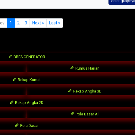
Selengkapny
rev
1
2
3
Next »
Last »
BBFS GENERATOR
Rumus Harian
Rekap Kumat
Rekap Angka 3D
Rekap Angka 2D
Pola Dasar All
Pola Dasar