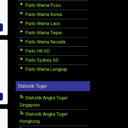
Paito Warna Pcso
Paito Warna Korea
Paito Warna Laos
a
Paito Warna Taipei
Paito Warna Nevada
Paito HK 6D
Paito Sydney 6D
ra
Paito Warna Lengkap
Statistik Togel
a
Statistik Angka Togel
Singapore
Statistik Angka Togel
Hongkong