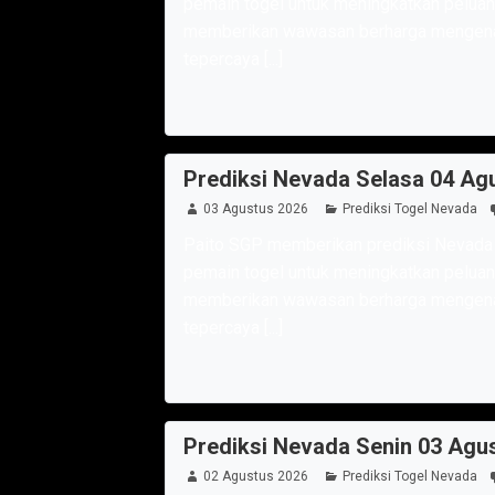
pemain togel untuk meningkatkan peluang
memberikan wawasan berharga mengenai a
tepercaya [...]
Prediksi Nevada Selasa 04 Ag
03 Agustus 2026
Prediksi Togel Nevada
Paito SGP memberikan prediksi Nevada D
pemain togel untuk meningkatkan peluang
memberikan wawasan berharga mengenai a
tepercaya [...]
Prediksi Nevada Senin 03 Agu
02 Agustus 2026
Prediksi Togel Nevada