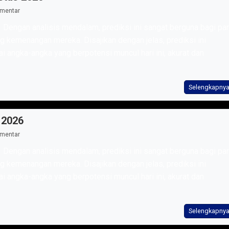
mentar
engan analisis mendalam, prediksi ini sangat berguna bagi pa
 kemenangan mereka. Disajikan dengan jelas, prediksi ini
ngka-angka yang berpotensi muncul hari ini, akurat dan
Selengkapny
 2026
mentar
engan analisis mendalam, prediksi ini sangat berguna bagi pa
 kemenangan mereka. Disajikan dengan jelas, prediksi ini
ngka-angka yang berpotensi muncul hari ini, akurat dan
Selengkapny