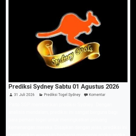
Prediksi Sydney Sabtu 01 Agustus 2026
31 Juli 2026
Prediksi Togel Sydney
Komentar
Paito SGP memberikan prediksi Sydney Dengan
analisis mendalam, prediksi ini sangat berguna bagi
para pemain togel untuk meningkatkan peluang
kemenangan mereka. Disajikan dengan jelas, prediksi ini
memberikan wawasan berharga mengenai angka-angka