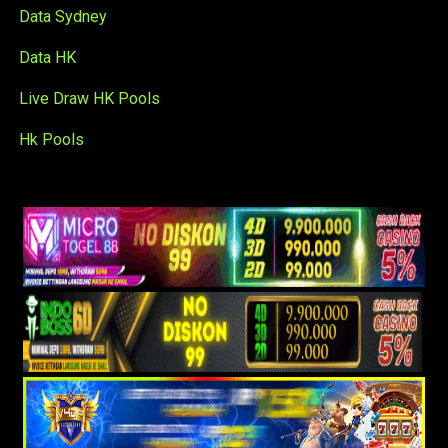
Data Sydney
Data HK
Live Draw HK Pools
Hk Pools