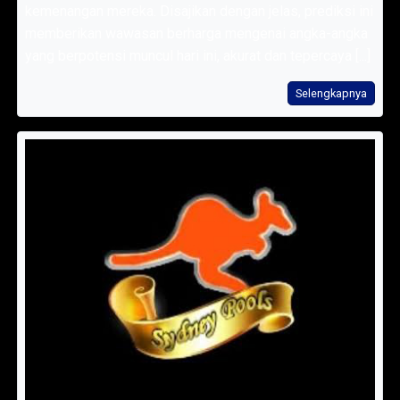
kemenangan mereka. Disajikan dengan jelas, prediksi ini
memberikan wawasan berharga mengenai angka-angka
yang berpotensi muncul hari ini, akurat dan tepercaya [...]
Selengkapnya