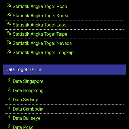
Statistik Angka Togel Pcso
Statistik Angka Togel Korea
Statistik Angka Togel Laos
Statistik Angka Togel Taipei
Statistik Angka Togel Nevada
Statistik Angka Togel Lengkap
Data Togel Hari Ini
Data Singapore
Data Hongkong
Data Sydney
Data Cambodia
Data Bullseye
Data Pcso