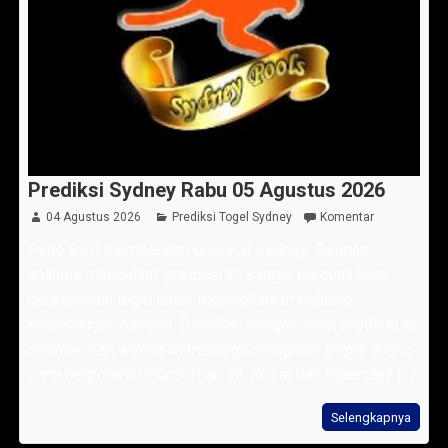
Prediksi Sydney Rabu 05 Agustus 2026
04 Agustus 2026
Prediksi Togel Sydney
Komentar
Paito SGP memberikan prediksi Sydney Dengan
analisis mendalam, prediksi ini sangat berguna bagi
para pemain togel untuk meningkatkan peluang
kemenangan mereka. Disajikan dengan jelas, prediksi ini
memberikan wawasan berharga mengenai angka-angka
yang berpotensi muncul hari ini, akurat dan tepercaya [...]
Selengkapnya