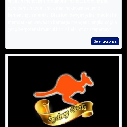
analisis mendalam, prediksi ini sangat berguna bagi
para pemain togel untuk meningkatkan peluang
kemenangan mereka. Disajikan dengan jelas, prediksi ini
memberikan wawasan berharga mengenai angka-angka
yang berpotensi muncul hari ini, akurat dan tepercaya [...]
Selengkapnya