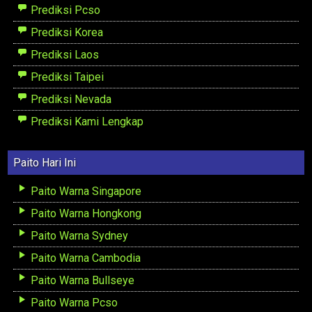
Prediksi Pcso
Prediksi Korea
Prediksi Laos
Prediksi Taipei
Prediksi Nevada
Prediksi Kami Lengkap
Paito Hari Ini
Paito Warna Singapore
Paito Warna Hongkong
Paito Warna Sydney
Paito Warna Cambodia
Paito Warna Bullseye
Paito Warna Pcso