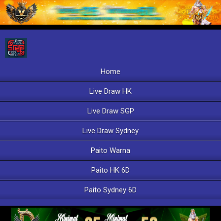
Home
Live Draw HK
Live Draw SGP
Live Draw Sydney
Paito Warna
Paito HK 6D
Paito Sydney 6D