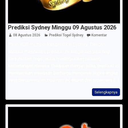
Prediksi Sydney Minggu 09 Agustus 2026
08 Agustus 2026
Prediksi Togel Sydney
Komentar
Paito SGP memberikan prediksi Sydney Dengan
analisis mendalam, prediksi ini sangat berguna bagi
para pemain togel untuk meningkatkan peluang
kemenangan mereka. Disajikan dengan jelas, prediksi ini
memberikan wawasan berharga mengenai angka-angka
yang berpotensi muncul hari ini, akurat dan tepercaya [...]
Selengkapnya