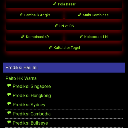
Pola Dasar
Pembalik Angka
Multi Kombinasi
LN vs DN
Kombinasi 4D
Kolaborasi LN
Kalkulator Togel
Prediksi Hari Ini
Paito HK Warna
Prediksi Singapore
Prediksi Hongkong
Prediksi Sydney
Prediksi Cambodia
Prediksi Bullseye