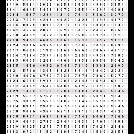
8
4
1
0
1
5
0
8
1
9
3
0
2
5
7
6
2
5
9
5
3
5
3
9
3
4
9
9
0
9
3
5
5
1
6
5
1
4
1
5
6
8
4
5
9
5
4
4
3
7
8
0
7
2
9
0
5
5
4
9
4
2
9
4
4
4
0
8
8
7
0
2
8
4
3
1
5
3
7
1
1
2
9
4
4
1
3
1
0
1
7
6
1
0
1
5
4
6
2
8
3
2
7
0
7
2
2
5
3
8
7
2
0
9
9
4
2
9
3
3
4
9
2
7
9
1
3
2
8
1
9
1
9
6
6
4
1
7
0
7
2
5
3
6
9
0
8
7
8
6
9
8
9
5
5
7
8
1
9
1
8
7
7
9
7
1
8
0
8
8
1
6
4
9
4
8
0
4
2
6
3
2
7
4
2
2
8
7
3
1
3
5
9
9
9
5
3
1
2
3
2
3
3
7
1
0
0
5
3
8
3
7
1
0
1
4
3
6
9
6
5
3
2
2
4
5
9
8
1
9
7
5
8
5
4
8
9
7
8
6
1
8
2
3
5
2
2
0
8
8
9
4
6
3
9
4
6
8
6
5
8
0
6
9
6
0
5
3
0
3
5
7
9
2
2
9
1
1
1
2
2
4
2
4
6
3
0
1
6
7
4
3
2
6
8
8
6
0
3
3
7
6
0
7
7
7
0
5
8
4
8
2
9
0
9
7
0
1
7
8
0
6
2
0
2
3
1
3
2
5
0
1
6
8
5
6
5
6
0
6
7
0
6
7
4
4
8
1
7
8
1
7
5
6
2
7
2
9
4
4
7
3
7
4
2
9
6
5
4
9
2
2
5
3
8
4
9
3
9
3
7
3
8
0
8
1
9
8
3
2
0
0
0
5
5
3
2
6
9
6
4
9
6
6
3
9
8
3
8
2
6
5
5
5
1
5
0
4
2
6
2
8
5
5
1
1
6
5
6
2
4
9
3
2
5
6
4
4
9
4
7
1
1
0
1
8
3
0
1
1
2
6
9
0
9
6
1
2
1
3
5
7
1
6
7
1
3
0
5
5
8
8
2
3
5
8
9
1
6
7
9
8
4
2
6
2
0
2
1
3
1
0
9
0
9
4
0
7
6
4
6
7
6
0
6
7
4
3
9
3
7
6
7
5
3
7
8
6
2
8
5
2
7
7
5
8
1
2
4
6
6
2
5
5
1
8
9
1
3
4
0
2
0
5
5
2
1
4
3
7
1
5
9
3
3
6
4
1
9
1
5
0
9
2
2
3
4
6
9
6
7
5
3
0
3
4
3
8
3
2
6
4
9
2
2
9
1
9
6
6
1
8
8
7
6
7
4
2
9
2
1
4
0
0
0
1
1
6
3
9
1
2
0
4
4
8
4
0
4
4
2
0
4
6
1
5
0
4
6
1
2
4
1
9
1
5
6
3
7
1
6
7
5
2
7
1
7
0
6
6
6
1
8
5
4
6
0
9
1
1
9
3
4
3
7
6
5
7
5
3
3
3
9
2
2
0
5
5
0
5
5
4
0
7
7
9
1
4
2
6
0
5
1
3
4
2
3
2
1
3
6
8
8
4
3
0
3
1
1
2
2
9
0
2
2
4
7
7
6
4
0
7
4
2
6
4
5
6
0
6
9
5
4
6
1
0
7
3
8
2
9
0
9
6
6
4
3
5
4
9
6
2
1
1
2
9
8
1
2
3
5
4
3
4
7
4
7
2
5
7
1
9
3
8
2
8
9
7
1
8
8
6
8
4
3
8
9
6
7
4
7
4
4
8
3
6
0
6
1
7
7
6
6
6
3
4
5
3
9
3
4
6
4
3
7
2
7
8
7
6
2
9
4
4
8
3
5
3
7
1
3
7
6
7
4
1
9
8
9
8
2
9
3
9
3
8
4
2
5
7
5
2
7
3
1
7
7
5
3
8
5
2
5
8
4
7
0
2
7
9
2
3
4
6
1
9
1
8
3
2
0
7
2
1
3
3
1
5
2
7
5
1
0
5
5
7
2
4
9
4
1
5
0
0
0
2
1
5
8
4