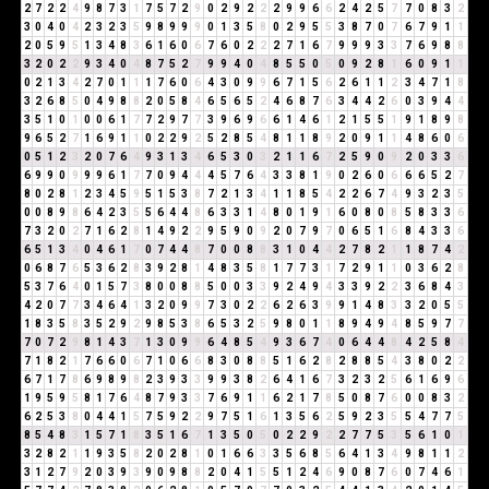
2
7
2
2
4
9
8
7
3
1
7
5
7
2
9
0
2
9
2
2
2
9
9
6
6
2
4
2
5
7
7
0
8
3
2
3
0
4
0
4
2
3
2
3
5
9
8
9
9
9
0
1
3
5
8
0
2
9
5
5
3
8
7
0
7
6
7
9
1
1
2
0
5
9
5
1
3
4
8
3
6
1
6
0
6
7
6
0
2
2
2
7
1
6
7
9
9
9
3
3
7
6
9
8
8
3
2
0
2
2
9
3
4
0
4
8
7
5
2
7
9
9
4
0
4
8
5
5
0
5
0
9
2
8
1
6
0
9
1
1
0
2
1
3
4
2
7
0
1
1
1
7
6
0
6
4
3
0
9
9
6
7
1
5
6
2
6
1
1
2
3
4
7
1
8
3
2
6
8
5
0
4
9
8
8
2
0
5
8
4
6
5
6
5
2
4
6
8
7
6
3
4
4
2
6
0
3
9
4
4
3
5
1
0
1
0
0
6
1
7
7
2
9
7
7
3
9
6
9
6
6
1
4
6
1
2
1
5
5
1
9
1
8
9
8
9
6
5
2
7
1
6
9
1
1
0
2
2
9
2
5
2
8
5
4
8
1
1
8
9
2
0
9
1
1
4
8
6
0
6
0
5
1
2
3
2
0
7
6
4
9
3
1
3
4
6
5
3
0
3
2
1
1
6
7
2
5
9
0
9
2
0
3
3
6
6
9
9
0
9
9
9
6
1
7
7
0
9
4
4
4
5
7
6
4
3
3
8
1
9
0
2
6
0
6
6
6
5
2
7
8
0
2
8
1
2
3
4
5
9
5
1
5
3
8
7
2
1
3
4
1
1
8
5
4
2
2
6
7
4
9
3
2
3
5
0
0
8
9
8
6
4
2
3
5
5
6
4
4
8
6
3
3
1
4
8
0
1
9
1
6
0
8
0
8
5
8
3
3
6
7
3
2
0
2
7
1
6
2
8
1
4
9
2
2
9
5
9
0
9
2
0
7
9
7
0
6
5
1
6
8
4
3
3
6
6
5
1
3
4
0
4
6
1
7
0
7
4
4
8
7
0
0
8
8
3
1
0
4
4
2
7
8
2
1
1
8
7
4
2
0
6
8
7
6
5
3
6
2
8
3
9
2
8
1
4
8
3
5
8
1
7
7
3
1
7
2
9
1
1
0
3
6
2
8
5
3
7
6
4
0
1
5
7
3
8
0
0
8
8
5
0
0
3
3
9
2
4
9
4
3
3
9
2
2
3
6
8
4
3
4
2
0
7
7
3
4
6
4
1
3
2
0
9
9
7
3
0
2
2
6
2
6
3
9
9
1
4
8
3
3
2
0
5
5
1
8
3
5
8
3
5
2
9
2
9
8
5
3
8
6
5
3
2
5
9
8
0
1
1
8
9
4
9
4
8
5
9
7
7
7
0
7
2
9
8
1
4
3
7
1
3
0
9
9
6
4
8
5
4
9
3
6
7
4
0
6
4
4
8
4
2
5
8
4
7
1
8
2
1
7
6
6
0
6
7
1
0
6
6
8
3
0
8
8
5
1
6
2
8
2
8
8
5
4
3
8
0
2
2
6
7
1
7
8
6
9
8
9
8
2
3
9
3
3
9
9
3
8
2
6
4
1
6
7
3
2
3
2
5
6
1
6
9
6
1
9
5
9
5
8
1
7
6
4
8
7
9
3
3
7
6
9
1
1
6
2
1
7
8
5
0
8
7
6
0
0
8
3
2
6
2
5
3
8
0
4
4
1
5
7
5
9
2
2
9
7
5
1
6
1
3
5
6
2
5
9
2
3
5
5
4
7
7
5
8
5
4
8
3
1
5
7
1
8
3
5
1
6
7
1
3
5
0
5
0
2
2
9
2
2
7
7
5
3
5
6
1
0
1
3
2
8
2
1
1
9
3
5
8
2
0
2
8
1
0
1
6
6
3
3
5
6
8
5
6
4
1
3
4
9
8
1
1
2
3
1
2
7
9
2
0
3
9
3
9
0
9
8
8
2
0
4
1
5
5
1
2
4
6
9
0
8
7
6
0
7
4
6
1