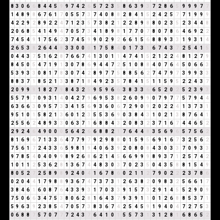
8
3
0
6
6
8
4
4
5
9
9
7
4
2
6
5
7
2
3
5
8
6
3
9
3
7
2
8
6
5
9
9
9
7
7
1
4
8
9
8
6
7
6
1
7
0
5
5
7
3
7
4
0
8
8
2
8
4
1
5
2
4
2
5
7
7
1
9
9
9
4
2
2
9
2
8
9
2
2
4
7
1
2
3
5
7
3
8
2
1
2
2
8
9
8
8
0
2
3
5
2
3
4
4
8
2
0
6
8
5
4
1
4
9
4
7
0
5
7
3
4
1
8
9
8
1
7
7
0
7
8
0
7
8
6
4
6
9
2
2
7
4
5
4
9
1
7
5
6
2
3
7
4
5
9
9
0
2
9
2
6
6
1
5
6
8
8
9
3
3
1
9
3
1
4
2
6
5
3
8
2
6
4
4
8
3
3
0
0
0
1
7
5
8
4
0
1
7
3
1
6
7
4
3
7
2
5
4
1
5
0
4
4
3
7
5
1
6
2
8
7
6
6
7
4
1
3
0
1
1
4
7
4
1
5
2
1
2
2
4
8
1
2
7
9
8
4
5
0
5
4
7
1
9
1
3
0
7
8
6
9
4
4
7
2
5
1
0
8
8
4
0
7
6
4
5
0
6
6
3
5
3
9
3
3
0
8
1
7
8
3
0
7
4
2
8
9
7
7
5
8
8
5
6
2
7
4
7
9
7
3
9
9
3
3
8
8
3
7
1
8
5
2
1
3
3
8
7
1
8
4
9
2
3
5
7
8
4
1
5
1
1
5
9
5
2
2
4
3
7
2
0
9
9
9
1
8
2
7
9
8
4
3
2
5
9
5
9
6
6
3
8
3
3
6
6
5
2
0
2
5
2
3
9
3
5
5
7
9
7
0
9
3
1
4
0
4
2
7
9
6
9
5
3
8
2
6
0
9
9
0
7
9
7
7
5
7
9
4
4
6
3
6
6
3
0
9
5
7
3
3
4
1
5
6
9
3
6
0
6
7
2
9
0
9
2
0
2
2
4
1
3
7
3
1
9
5
1
0
1
5
8
2
1
3
6
0
1
2
3
5
5
3
6
9
0
3
8
4
3
1
0
2
1
3
8
7
6
4
1
2
5
5
6
2
4
8
9
3
3
0
6
3
7
1
6
8
8
4
3
2
0
8
3
2
3
7
1
6
7
4
4
6
5
2
2
9
2
4
6
4
9
0
0
0
5
6
4
2
6
6
8
8
2
1
7
6
4
4
8
3
5
6
9
6
5
7
5
6
2
8
1
6
9
6
7
1
3
3
6
4
7
7
9
7
9
2
9
8
8
0
1
5
9
5
6
9
1
6
7
3
2
5
6
2
7
5
6
1
7
2
4
3
3
6
5
9
8
1
9
4
0
6
3
9
2
0
8
0
8
4
3
0
3
3
7
0
9
3
3
9
7
8
5
4
0
4
0
9
9
8
9
2
6
8
6
2
1
4
5
6
6
9
9
9
8
9
3
7
1
2
5
7
4
2
1
0
1
1
2
5
3
6
2
8
1
3
6
7
4
4
8
3
0
3
7
0
2
3
5
0
4
3
5
8
8
1
5
4
9
8
0
5
2
7
2
5
8
9
8
9
2
4
0
4
1
6
7
8
6
0
2
1
1
2
7
9
0
2
2
2
3
7
8
6
0
2
0
4
4
1
7
9
8
8
9
3
6
7
4
7
3
7
3
1
2
6
3
8
2
0
9
8
3
2
5
6
6
1
7
3
8
4
6
1
6
0
8
7
6
4
3
3
9
3
1
7
0
3
3
9
1
5
7
3
2
9
1
4
5
5
2
9
0
9
7
5
0
6
6
3
4
7
5
3
8
0
6
2
8
1
6
4
3
7
9
3
9
1
1
0
1
2
6
8
8
5
3
7
1
5
9
6
3
9
2
3
8
5
4
7
0
5
7
3
8
3
6
7
4
2
5
4
5
9
1
9
4
0
4
7
2
7
5
3
0
6
8
8
7
5
7
0
7
7
7
2
4
3
7
6
4
1
0
1
5
5
7
3
1
3
1
2
8
1
6
8
6
5
2