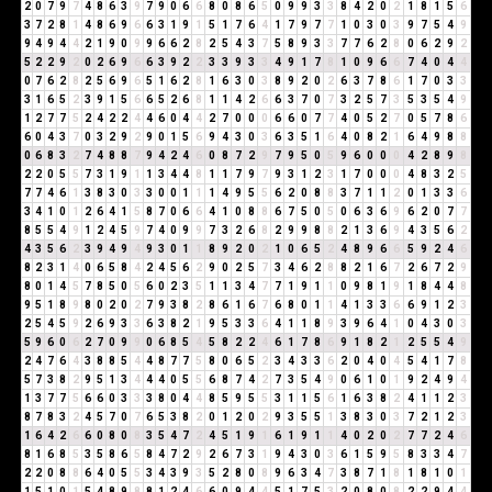
2
0
7
9
7
4
8
6
3
9
7
9
0
6
6
8
0
8
6
5
0
9
9
3
3
8
4
2
0
2
1
8
1
5
6
3
7
2
8
1
4
8
6
9
6
6
3
1
9
1
5
1
7
6
4
1
7
9
7
7
1
0
3
0
3
9
7
5
4
9
9
4
9
4
4
2
1
9
0
9
9
6
6
2
8
2
5
4
3
7
5
8
9
3
3
7
7
6
2
8
0
6
2
9
2
5
2
2
9
2
0
2
6
9
6
6
3
9
2
2
3
3
9
3
3
4
9
1
7
8
1
0
9
6
6
7
4
0
4
4
0
7
6
2
8
2
5
6
9
6
5
1
6
2
8
1
6
3
0
3
8
9
2
0
2
6
3
7
8
6
1
7
0
3
3
3
1
6
5
2
3
9
1
5
6
6
5
2
6
8
1
1
4
2
6
6
3
7
0
7
3
2
5
7
3
5
3
5
4
9
1
2
7
7
5
2
4
2
2
4
4
6
0
4
4
2
7
0
0
0
6
6
0
7
7
4
0
5
2
7
0
5
7
8
6
6
0
4
3
7
0
3
2
9
2
9
0
1
5
6
9
4
3
0
3
6
3
5
1
6
4
0
8
2
1
6
4
9
8
8
0
6
8
3
2
7
4
8
8
7
9
4
2
4
6
0
8
7
2
9
7
9
5
0
5
9
6
0
0
0
4
2
8
9
8
2
2
0
5
5
7
3
1
9
1
1
3
4
4
8
1
1
7
9
7
9
3
1
2
3
1
7
0
0
0
4
8
3
2
5
7
7
4
6
1
3
8
3
0
3
3
0
0
1
1
1
4
9
5
5
6
2
0
8
8
3
7
1
1
2
0
1
3
3
6
3
4
1
0
1
2
6
4
1
5
8
7
0
6
6
4
1
0
8
8
6
7
5
0
5
0
6
3
6
9
6
2
0
7
7
8
5
5
4
9
1
2
4
5
9
7
4
0
9
9
7
3
2
6
8
2
9
9
8
8
2
1
3
6
9
4
3
5
6
2
4
3
5
6
2
3
9
4
9
4
9
3
0
1
1
8
9
2
0
2
1
0
6
5
2
4
8
9
6
6
5
9
2
4
6
8
2
3
1
4
0
6
5
8
4
2
4
5
6
2
9
0
2
5
7
3
4
6
2
8
8
2
1
6
7
2
6
7
2
9
8
0
1
4
5
7
8
5
0
5
6
0
2
3
5
1
1
3
4
7
7
1
9
1
1
0
9
8
1
9
1
8
4
4
8
9
5
1
8
9
8
0
2
0
2
7
9
3
8
2
8
6
1
6
7
6
8
0
1
1
4
1
3
3
6
6
9
1
2
3
2
5
4
5
9
2
6
9
3
3
6
3
8
2
1
9
5
3
3
6
4
1
1
8
9
3
9
6
4
1
0
4
3
0
3
5
9
6
0
6
2
7
0
9
9
0
6
8
5
4
5
8
2
2
4
6
1
7
8
6
9
1
8
2
1
2
5
5
4
9
2
4
7
6
4
3
8
8
5
4
4
8
7
7
5
8
0
6
5
2
3
4
3
3
6
2
0
4
0
4
5
4
1
7
8
5
7
3
8
2
9
5
1
3
4
4
4
0
5
5
6
8
7
4
2
7
3
5
4
9
0
6
1
0
1
9
2
4
9
4
1
3
7
7
5
6
6
0
3
3
3
8
0
4
4
8
5
9
5
5
3
1
1
5
6
1
6
3
8
2
4
1
1
2
3
8
7
8
3
2
4
5
7
0
7
6
5
3
8
2
0
1
2
0
2
9
3
5
5
1
3
8
3
0
3
7
2
1
2
3
1
6
4
2
6
6
0
8
0
8
3
5
4
7
2
4
5
1
9
1
6
1
9
1
1
4
0
2
0
2
7
7
2
4
6
8
1
6
8
5
3
5
8
6
5
8
4
7
2
9
2
6
7
3
1
9
4
3
0
3
6
1
5
9
5
8
3
3
4
7
2
2
0
8
8
6
4
0
5
5
3
4
3
9
3
5
2
8
0
8
9
6
3
4
7
3
8
7
1
8
1
8
1
0
1
1
5
1
0
1
5
4
8
9
8
8
1
2
4
6
6
0
9
4
4
5
1
7
5
3
2
0
8
0
8
2
2
9
4
4