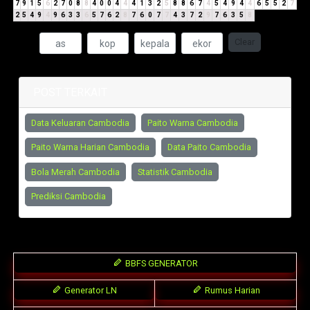
7
9
1
5
6
2
7
0
8
8
4
0
0
4
4
4
1
3
2
5
8
8
6
7
4
5
4
9
4
4
6
5
5
2
7
2
5
4
9
4
9
6
3
3
6
5
7
6
2
8
7
6
0
7
7
4
3
7
2
9
7
6
3
5
8
Clear
POST TERKAIT
Data Keluaran Cambodia
Paito Warna Cambodia
Paito Warna Harian Cambodia
Data Paito Cambodia
Bola Merah Cambodia
Statistik Cambodia
Prediksi Cambodia
BBFS GENERATOR
Generator LN
Rumus Harian