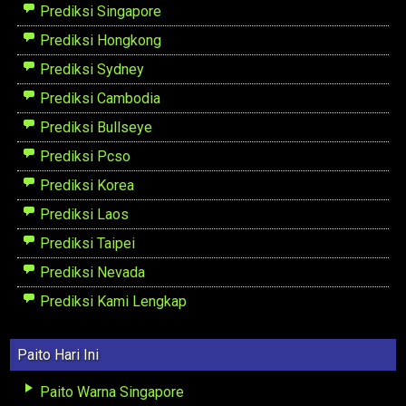
Prediksi Singapore
Prediksi Hongkong
Prediksi Sydney
Prediksi Cambodia
Prediksi Bullseye
Prediksi Pcso
Prediksi Korea
Prediksi Laos
Prediksi Taipei
Prediksi Nevada
Prediksi Kami Lengkap
Paito Hari Ini
Paito Warna Singapore