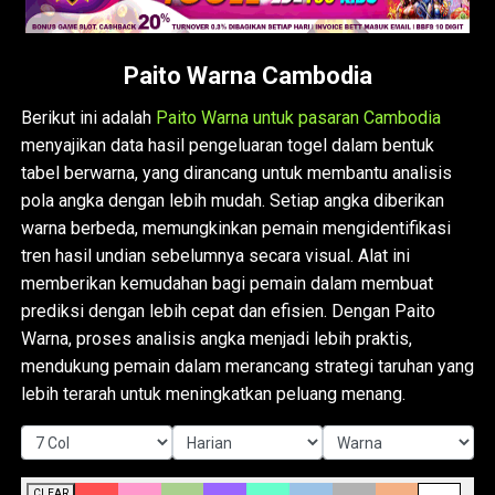
Paito Warna Cambodia
Berikut ini adalah
Paito Warna untuk pasaran Cambodia
menyajikan data hasil pengeluaran togel dalam bentuk
tabel berwarna, yang dirancang untuk membantu analisis
pola angka dengan lebih mudah. Setiap angka diberikan
warna berbeda, memungkinkan pemain mengidentifikasi
tren hasil undian sebelumnya secara visual. Alat ini
memberikan kemudahan bagi pemain dalam membuat
prediksi dengan lebih cepat dan efisien. Dengan Paito
Warna, proses analisis angka menjadi lebih praktis,
mendukung pemain dalam merancang strategi taruhan yang
lebih terarah untuk meningkatkan peluang menang.
CLEAR