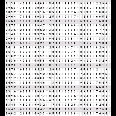
7
1
3
8
2
4
3
8
2
1
9
4
0
8
8
5
6
7
5
3
8
9
0
5
5
9
1
9
2
2
2
2
9
0
9
9
9
6
3
9
7
8
1
8
9
2
0
2
9
2
3
2
7
8
6
9
0
9
0
9
0
4
4
2
6
0
5
8
1
9
0
8
9
2
2
8
1
5
8
4
2
9
1
6
7
8
5
7
4
2
9
2
7
6
4
9
1
3
3
6
3
0
8
6
5
2
9
6
4
1
7
1
5
6
2
8
0
3
0
3
2
5
1
9
1
0
1
1
7
8
1
2
8
7
6
6
0
5
2
7
0
6
6
8
5
9
8
3
9
3
0
0
4
1
5
7
1
8
4
3
9
1
5
3
8
6
9
9
7
7
1
6
0
0
0
2
2
7
5
3
9
8
8
1
9
2
9
4
7
2
3
7
2
1
3
9
9
6
0
6
4
7
1
2
3
8
3
6
5
2
7
2
3
6
9
2
8
1
8
9
0
0
6
2
8
3
3
8
1
9
7
3
0
5
5
8
3
7
9
7
8
7
7
8
6
3
1
4
8
3
8
0
7
2
9
3
9
2
6
8
3
3
1
2
3
2
1
0
6
6
0
9
9
9
9
2
2
5
0
5
2
9
9
0
9
0
8
9
0
9
3
0
3
5
8
9
6
2
0
2
7
1
8
1
9
0
1
2
8
1
1
3
3
1
4
0
5
0
9
9
6
8
8
6
5
2
3
2
1
3
8
7
0
1
1
6
6
1
0
1
1
0
2
2
4
0
9
8
8
7
7
6
1
9
1
6
3
3
9
3
9
2
3
0
3
2
5
9
0
9
0
4
7
1
8
5
2
5
4
9
0
2
9
1
1
1
6
7
3
1
5
0
7
6
4
8
7
1
0
1
1
8
0
8
8
6
7
7
9
7
8
2
6
9
6
0
0
9
4
4
2
1
0
2
2
9
4
5
4
9
0
9
5
3
8
8
9
0
2
2
7
0
0
9
9
3
9
8
5
4
8
3
8
1
9
9
4
3
6
9
4
7
6
1
7
5
8
5
8
4
6
6
1
2
3
9
8
2
4
6
9
1
2
2
4
9
3
2
9
2
1
8
2
8
1
9
5
4
3
7
6
8
0
5
5
8
1
9
6
6
6
0
5
1
6
3
3
1
9
1
4
8
1
1
2
8
2
7
9
7
6
8
2
1
3
8
2
2
9
2
2
8
4
0
4
6
9
3
7
1
4
5
8
0
8
2
1
1
9
1
3
2
6
7
4
7
9
1
3
4
0
5
9
2
2
8
5
8
2
1
3
1
9
5
5
7
3
8
9
8
5
0
9
5
5
8
7
1
7
8
9
3
7
0
7
0
0
8
8
7
3
1
1
9
1
3
3
0
0
0
0
6
9
8
8
5
7
0
2
2
1
6
6
4
1
1
9
5
9
5
0
8
4
6
1
1
3
9
3
3
1
9
9
1
1
9
4
2
0
2
7
8
4
7
2
2
9
9
2
2
8
2
2
0
2
0
2
8
0
8
5
0
0
8
8
1
8
8
5
4
2
3
8
3
2
6
6
0
7
7
2
3
1
6
7
6
3
5
7
3
2
9
8
8
7
9
4
1
7
8
2
7
5
3
8
4
9
7
5
3
7
6
6
9
6
8
8
9
6
6
6
7
2
5
7
2
8
7
7
5
0
4
3
8
2
7
1
3
6
9
2
6
3
4
7
8
1
2
6
8
6
1
0
9
9
0
9
1
2
3
4
1
9
6
6
6
7
1
4
5
9
0
0
7
7
8
4
2
8
1
9
8
2
4
6
8
3
4
9
4
4
8
2
1
3
9
9
3
2
5
1
7
3
5
8
0
3
2
0
2
0
7
5
6
2
9
2
6
4
1
8
6
4
9
4
4
0
3
1
4
9
4
4
7
2
2
0
0
4
4
1
6
0
3
3
1
0
5
9
5
2
7
6
8
5
3
0
8
2
1
2
6
9
5
5
6
9
3
3
6
8
5
7
5
3
3
1
0
0
0
1
3
6
2
8
7
6
9
6
6