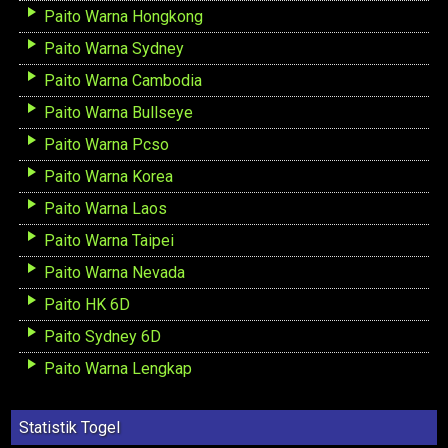
Paito Warna Hongkong
Paito Warna Sydney
Paito Warna Cambodia
Paito Warna Bullseye
Paito Warna Pcso
Paito Warna Korea
Paito Warna Laos
Paito Warna Taipei
Paito Warna Nevada
Paito HK 6D
Paito Sydney 6D
Paito Warna Lengkap
Statistik Togel