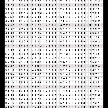
1
6
1
4
5
7
5
3
6
9
5
6
9
4
4
5
7
2
6
8
0
7
9
0
9
7
1
6
2
8
3
1
4
2
6
7
5
7
3
1
5
4
7
6
4
0
4
2
3
5
8
1
2
8
1
4
4
0
0
0
6
4
5
6
2
8
4
6
5
2
6
3
4
1
5
0
4
1
6
7
2
8
1
3
4
6
6
8
8
7
0
3
8
6
5
6
3
4
8
3
6
4
7
9
7
3
4
6
9
6
4
0
4
2
6
5
8
0
2
2
2
3
9
0
9
1
7
6
8
5
3
7
7
4
2
7
9
8
8
7
5
5
5
9
5
1
2
9
3
3
3
9
4
8
3
4
5
8
9
8
6
8
7
0
7
5
3
7
6
4
7
1
4
9
4
4
7
8
8
7
1
1
7
2
9
4
4
8
9
8
1
7
6
4
1
7
0
4
5
9
5
9
1
2
3
1
9
3
2
5
5
2
6
1
7
6
1
5
3
8
9
5
2
3
5
7
6
0
6
6
4
2
2
0
2
2
0
7
6
4
3
1
3
8
2
2
7
9
7
7
5
2
4
7
2
0
8
2
6
8
7
9
9
8
8
5
1
1
7
8
0
6
6
4
1
7
7
3
2
5
4
1
4
9
4
2
3
6
7
4
8
0
2
4
6
2
7
8
2
1
3
4
5
2
7
7
9
5
4
9
9
3
0
9
9
2
7
3
5
8
6
4
6
0
6
9
4
9
6
6
1
9
8
4
3
2
4
0
0
0
2
1
7
0
7
6
1
2
8
1
9
9
6
0
6
1
2
7
9
7
1
6
3
1
4
2
8
7
1
8
0
3
5
1
6
9
6
5
0
5
1
8
6
2
8
5
7
1
4
5
6
8
9
5
5
0
7
3
2
5
2
1
5
2
7
8
9
5
6
2
4
6
7
2
9
8
4
9
5
5
1
4
4
6
1
2
1
5
7
3
7
4
3
3
6
1
2
5
8
4
5
7
3
5
8
3
1
0
4
4
5
0
4
9
4
5
2
1
8
9
4
4
6
9
6
2
6
0
8
8
8
9
0
1
1
9
7
2
1
3
9
5
5
7
3
9
7
4
0
4
9
1
9
0
9
5
2
7
7
5
3
4
1
5
6
4
6
6
7
4
7
4
1
9
1
4
1
0
7
7
8
0
9
7
7
5
7
9
6
6
5
1
5
4
9
4
4
3
1
4
2
1
1
3
4
9
6
9
3
3
4
7
9
0
9
7
6
3
1
4
3
7
0
1
1
8
3
1
1
2
9
4
3
7
1
9
8
7
7
5
1
2
5
4
9
6
0
8
1
9
6
3
2
4
6
5
3
1
8
9
3
9
1
5
6
4
7
3
6
9
5
6
0
9
9
5
1
9
4
4
2
4
2
7
9
6
4
1
1
2
2
9
3
4
7
3
0
7
2
9
2
7
6
5
2
5
4
2
2
4
3
1
4
6
1
3
9
0
1
1
2
5
7
1
8
4
8
2
3
5
9
7
1
8
9
6
0
1
1
2
1
5
8
7
6
2
6
8
2
1
4
4
0
2
2
8
1
7
9
7
5
8
1
4
5
6
5
9
1
1
4
5
6
8
5
1
0
2
7
9
0
3
4
3
7
2
0
2
6
8
9
2
2
5
7
5
3
4
6
1
1
3
1
0
1
6
8
0
1
1
0
9
4
4
8
9
2
4
8
3
6
3
6
3
9
9
3
4
6
1
0
8
7
0
7
6
3
5
8
4
8
1
8
0
8
0
9
4
5
9
1
4
6
5
2
7
9
5
8
4
4
1
9
3
3
3
1
4
5
9
8
2
5
5
1
5
8
9
2
2
2
6
0
9
9
5
3
3
2
5
1
7
4
2
6
3
9
8
2
1
9
2
0
6
6
1
3
2
3
5
8
8
7
9
7
0
9
7
3
1
9
8
0
4
4
0
2
2
9
2
0
9
1
7
8
8
7
1
3
4
7
2
9
9
9
3
3
4
6
1
6
1
0
7
7
6
9
8
7
6
2
0
8
3
2
1
7
3
9
3
6
1
5
9
5
9
8
4
1
5
7
7
4
0
4
2
0
9
9
9
9
2
5
5
1
8
5
2
8
1
9
8
1
5
6