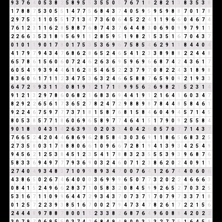
9
3
7
6
4
0
5
3
8
2
5
8
9
5
5
3
5
5
0
5
7
6
7
1
8
2
8
2
1
3
8
3
5
3
8
1
7
8
8
7
5
3
0
5
5
1
4
7
7
5
6
8
4
3
7
4
0
5
9
5
9
5
9
8
8
7
0
1
7
8
2
9
7
5
3
1
1
0
5
5
1
7
1
3
4
7
3
6
0
6
4
5
2
2
4
1
1
9
6
6
0
4
6
7
4
7
6
1
2
3
1
1
6
2
8
5
8
8
7
6
8
7
4
3
7
6
4
4
8
3
0
6
9
0
9
9
7
9
1
1
2
2
6
6
3
5
3
1
8
9
5
6
9
1
1
2
8
5
9
5
1
9
8
2
1
5
3
5
1
6
7
0
4
3
7
0
1
0
1
1
9
0
1
7
8
0
1
7
5
3
5
3
6
9
6
7
5
8
5
4
6
2
9
1
1
8
4
4
0
4
4
1
7
9
7
9
4
3
4
7
6
8
6
2
8
6
5
2
4
6
5
4
1
2
3
3
8
9
8
8
2
2
4
4
8
6
5
7
8
6
1
5
6
0
6
0
7
2
4
6
2
6
3
6
9
5
9
6
9
6
6
8
7
4
2
4
3
6
1
7
6
0
5
4
9
9
3
9
4
4
6
1
6
2
8
5
4
6
5
2
2
3
7
9
7
0
8
2
2
4
3
1
8
9
8
8
3
6
0
6
1
7
1
1
2
3
4
7
5
3
6
3
2
4
6
6
5
8
8
7
6
5
9
0
9
2
1
9
3
3
6
4
7
2
9
9
3
1
1
2
0
8
1
9
1
2
1
7
1
8
9
9
5
6
2
6
9
8
2
1
5
2
3
1
4
9
1
2
1
3
2
9
7
8
6
0
6
8
2
1
6
8
3
6
9
4
4
1
9
1
2
1
6
4
1
6
0
3
4
7
8
2
9
2
2
6
5
6
1
7
3
6
5
2
7
8
2
4
7
2
9
8
8
9
8
7
8
4
4
8
5
8
4
6
1
9
2
2
4
6
7
5
9
7
7
7
3
7
1
8
1
5
8
7
6
8
1
5
8
4
6
0
4
9
4
5
7
1
4
5
8
0
5
3
8
5
7
7
1
8
6
0
6
9
6
5
8
9
7
7
4
6
4
1
5
1
7
9
0
9
2
5
5
8
4
9
0
1
8
9
0
4
3
1
4
2
6
3
9
3
0
2
0
3
3
4
0
4
2
6
0
5
7
0
7
7
1
4
3
7
7
6
6
5
2
4
2
0
4
4
6
8
6
9
6
2
8
5
8
4
3
0
3
6
9
1
1
8
6
5
6
8
3
2
5
2
7
3
5
8
0
3
1
7
8
8
8
0
6
6
1
0
9
6
6
7
2
8
1
9
4
1
3
9
3
4
2
5
4
9
9
4
5
6
2
1
2
5
3
8
4
5
1
2
3
5
4
1
7
8
8
3
2
3
5
5
5
3
9
3
9
6
8
7
6
5
8
3
3
6
9
4
9
7
7
7
9
3
6
9
0
3
2
4
6
0
7
1
2
3
8
6
2
0
2
4
0
9
1
1
2
7
4
0
4
9
3
4
8
3
7
1
0
9
9
8
9
3
4
7
0
0
7
6
4
1
2
6
7
4
4
0
6
0
6
4
3
8
6
5
0
2
6
7
4
6
4
0
0
0
3
6
9
9
9
6
5
0
7
7
3
2
0
2
2
4
6
6
6
3
0
8
4
1
5
2
4
9
6
6
2
8
3
7
1
0
5
8
3
2
0
8
4
5
9
9
2
6
5
2
7
0
3
2
5
5
3
1
6
7
1
1
0
9
9
6
4
4
7
2
9
3
4
3
7
0
7
3
7
1
7
0
7
9
7
3
3
7
1
8
0
1
2
5
7
2
2
3
9
3
8
5
1
6
7
0
0
2
7
9
4
7
3
4
7
8
2
6
1
7
2
2
1
5
6
2
4
4
4
8
9
7
8
8
7
8
0
0
1
1
2
3
3
8
2
6
8
7
6
4
9
6
0
8
8
4
2
0
2
2
3
0
7
9
7
0
6
9
5
5
0
3
7
4
2
6
8
4
9
4
9
0
0
3
3
3
2
7
7
5
1
6
4
5
9