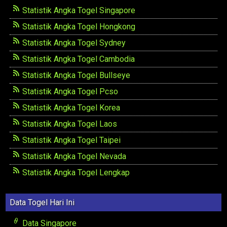
Statistik Angka Togel Singapore
Statistik Angka Togel Hongkong
Statistik Angka Togel Sydney
Statistik Angka Togel Cambodia
Statistik Angka Togel Bullseye
Statistik Angka Togel Pcso
Statistik Angka Togel Korea
Statistik Angka Togel Laos
Statistik Angka Togel Taipei
Statistik Angka Togel Nevada
Statistik Angka Togel Lengkap
Data Togel Hari Ini
Data Singapore