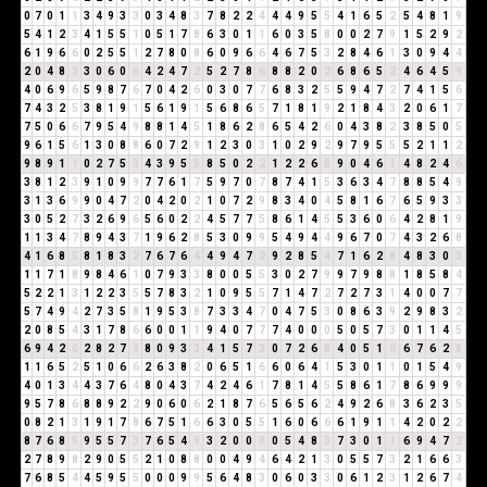
0
7
0
1
1
3
4
9
3
3
0
3
4
8
3
7
8
2
2
4
4
4
9
5
5
4
1
6
5
2
5
4
8
1
9
5
4
1
2
3
4
1
5
5
1
0
5
1
7
8
6
3
0
1
1
6
0
3
5
8
0
0
2
7
9
1
5
2
9
2
6
1
9
6
6
0
2
5
5
1
2
7
8
0
8
6
0
9
6
6
4
6
7
5
3
2
8
4
6
1
3
0
9
4
4
2
0
4
8
3
3
0
6
0
6
4
2
4
7
2
5
2
7
8
6
8
8
2
0
2
6
8
6
5
2
4
6
4
5
9
4
0
6
9
6
5
9
8
7
6
7
0
4
2
6
0
3
0
7
7
6
8
3
2
5
5
9
4
7
2
7
4
1
5
6
7
4
3
2
5
3
8
1
9
1
5
6
1
9
1
5
6
8
6
5
7
1
8
1
9
2
1
8
4
3
2
0
6
1
7
7
5
0
6
6
7
9
5
4
9
8
8
1
4
5
1
8
6
2
8
6
5
4
2
6
0
4
3
8
2
3
8
5
0
5
9
6
1
5
6
1
3
0
8
8
6
0
7
2
9
1
2
3
0
3
1
0
2
9
2
9
7
9
5
5
5
2
1
1
2
9
8
9
1
1
0
2
7
5
3
4
3
9
5
5
8
5
0
2
2
1
2
2
6
8
9
0
4
6
1
4
8
2
4
6
3
8
1
2
3
9
1
0
9
9
7
7
6
1
7
5
9
7
0
7
8
7
4
1
5
3
6
3
4
7
8
8
5
4
9
3
1
3
6
9
9
0
4
7
2
0
4
2
0
2
1
0
7
2
9
8
3
4
0
4
5
8
1
6
7
6
5
9
3
3
3
0
5
2
7
3
2
6
9
6
5
6
0
2
2
4
5
7
7
5
8
6
1
4
5
5
3
6
0
6
4
2
8
1
9
1
1
3
4
7
8
9
4
3
7
1
9
6
2
8
5
3
0
9
9
5
4
9
4
4
9
6
7
0
7
4
3
2
6
8
4
1
6
8
5
8
1
8
3
2
7
6
7
6
4
4
9
4
7
2
9
2
8
5
4
7
1
6
2
8
4
8
3
0
3
1
1
7
1
8
9
8
4
6
1
0
7
9
3
3
8
0
0
5
5
3
0
2
7
9
9
7
9
8
8
1
8
5
8
4
5
2
2
1
3
1
2
2
3
5
5
7
8
3
2
1
0
9
5
5
7
1
4
7
2
7
2
7
3
1
4
0
0
7
7
5
7
4
9
4
2
7
3
5
8
1
9
5
3
8
7
3
3
4
7
0
4
7
5
3
0
8
6
3
9
2
9
8
3
2
2
0
8
5
4
3
1
7
8
6
6
0
0
1
1
9
4
0
7
7
7
4
0
0
0
5
0
5
7
3
0
1
1
4
5
6
9
4
2
6
2
8
2
7
9
8
0
9
3
3
4
1
5
7
3
0
7
2
6
8
4
0
5
1
6
6
7
6
2
8
1
1
6
5
2
5
1
0
6
6
2
6
3
8
2
0
6
5
1
6
6
0
6
4
1
5
3
0
1
1
0
1
5
4
9
4
0
1
3
4
4
3
7
6
4
8
0
4
3
7
4
2
4
6
1
7
8
1
4
5
5
8
6
1
7
8
6
9
9
9
9
5
7
8
6
8
8
9
2
2
9
0
6
0
6
2
1
8
7
6
5
6
5
6
2
4
9
2
6
8
3
6
2
3
5
0
8
2
1
3
1
9
1
7
8
6
7
5
1
6
6
3
0
5
5
1
6
0
6
6
6
1
9
1
1
4
2
0
2
2
8
7
6
8
5
9
5
5
7
3
7
6
5
4
9
3
2
0
0
0
0
5
4
8
3
7
3
0
1
1
6
9
4
7
2
2
7
8
9
8
2
9
0
5
5
2
1
0
8
8
0
0
4
9
4
6
4
2
1
3
0
5
5
7
3
2
1
6
6
3
7
6
8
5
4
4
5
9
5
5
0
0
0
9
9
5
6
4
8
3
0
6
0
3
3
0
6
1
2
3
1
2
6
7
4