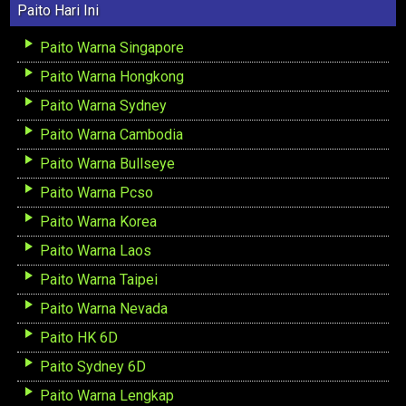
Paito Hari Ini
Paito Warna Singapore
Paito Warna Hongkong
Paito Warna Sydney
Paito Warna Cambodia
Paito Warna Bullseye
Paito Warna Pcso
Paito Warna Korea
Paito Warna Laos
Paito Warna Taipei
Paito Warna Nevada
Paito HK 6D
Paito Sydney 6D
Paito Warna Lengkap