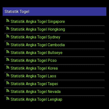
Statistik Togel
Statistik Angka Togel Singapore
Statistik Angka Togel Hongkong
Statistik Angka Togel Sydney
Statistik Angka Togel Cambodia
Statistik Angka Togel Bullseye
Statistik Angka Togel Pcso
Statistik Angka Togel Korea
Statistik Angka Togel Laos
Statistik Angka Togel Taipei
Statistik Angka Togel Nevada
Statistik Angka Togel Lengkap