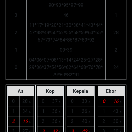
90*93*95*97*99
3
46
1
11*17*19*20*21*30*38*41*43*44*
2
47*48*49*50*52*55*58*59*63*65*
28
67*73*74*84*86*87*89*92
1
09*39
2
04*06*07*08*13*14*24*25*27*28*
0
29*36*37*54*56*62*64*68*76*78*
24
79*80*82*91
As
Kop
Kepala
Ekor
0
28
0
37
0
33
0
16
x
x
x
x
1
34
1
36
1
26
1
43
x
x
x
x
2
16
2
36
2
40
2
30
x
x
x
x
3
27
3
42
3
42
3
30
x
x
x
x