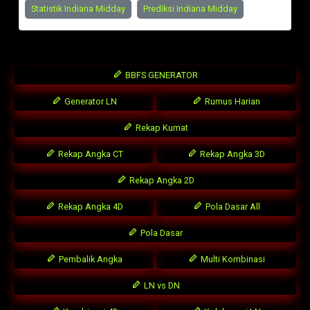
Statistik Indiana Midday
Prediksi Indiana Midday
BBFS GENERATOR
Generator LN
Rumus Harian
Rekap Kumat
Rekap Angka CT
Rekap Angka 3D
Rekap Angka 2D
Rekap Angka 4D
Pola Dasar All
Pola Dasar
Pembalik Angka
Multi Kombinasi
LN vs DN