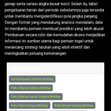
genap serta variasi angka besar-kecil. Selain itu, tabel
pengeluaran harian dari periode sebelumnya juga tersedia
untuk membantu mengidentifikasi pola jangka panjang.
Dengan format yang mendukung analisis mendalam, data
ini membantu pemain membuat prediksi yang lebih akurat.
Pembaruan secara rutin dan kemudahan akses menjadikan
informasi ini sumber utama bagi pemain togel untuk
merancang strategi taruhan yang lebih efektif dan
meningkatkan peluang kemenangan.
POST TERKAIT
Data Keluaran Indiana Midday
Paito Warna Indiana Midday
Paito Warna Harian Indiana Midday
Data Paito Indiana Midday
Bola Merah Indiana Midday