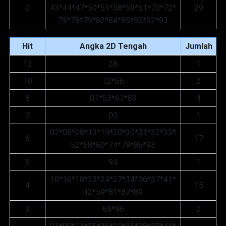
0
43*44*47*50*51*58*59*61*70*72*
29
75*78*79*82*84*85*90*92*93
Hit
Angka 2D Tengah
Jumlah
12
28
1
10
12*66
2
8
01*53*67*83
4
7
00
1
02*06*08*13*19*20*30*31*32*33*
6
17
52*58*60*74*79*86*93
5
94
1
10*16*18*23*24*27*34*36*37*41*
4
15
42*59*81*87*89
3
69*96
2