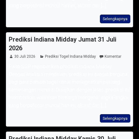
yang berpotensi muncul hari ini, akurat dan [...]
Selengkapnya
Prediksi Indiana Midday Jumat 31 Juli
2026
30 Juli 2026
Prediksi Togel Indiana Midday
Komentar
Paito SGP memberikan prediksi Indiana Midday
Dengan analisis mendalam, prediksi ini sangat berguna
bagi para pemain togel untuk meningkatkan peluang
kemenangan mereka. Disajikan dengan jelas, prediksi ini
memberikan wawasan berharga mengenai angka-angka
yang berpotensi muncul hari ini, akurat dan [...]
Selengkapnya
Prediksi Indiana Midday Kamis 30 Juli