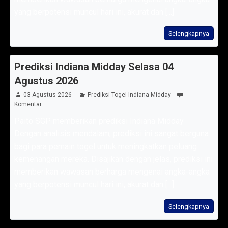
yang berpotensi muncul hari ini, akurat dan [...]
Selengkapnya
Prediksi Indiana Midday Selasa 04
Agustus 2026
03 Agustus 2026
Prediksi Togel Indiana Midday
Komentar
Paito SGP memberikan prediksi Indiana Midday
Dengan analisis mendalam, prediksi ini sangat berguna
bagi para pemain togel untuk meningkatkan peluang
kemenangan mereka. Disajikan dengan jelas, prediksi ini
memberikan wawasan berharga mengenai angka-angka
yang berpotensi muncul hari ini, akurat dan [...]
Selengkapnya