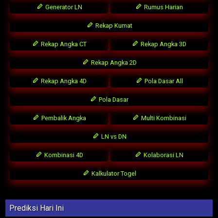
Generator LN
Rumus Harian
Rekap Kumat
Rekap Angka CT
Rekap Angka 3D
Rekap Angka 2D
Rekap Angka 4D
Pola Dasar All
Pola Dasar
Pembalik Angka
Multi Kombinasi
LN vs DN
Kombinasi 4D
Kolaborasi LN
Kalkulator Togel
Prediksi Hari Ini