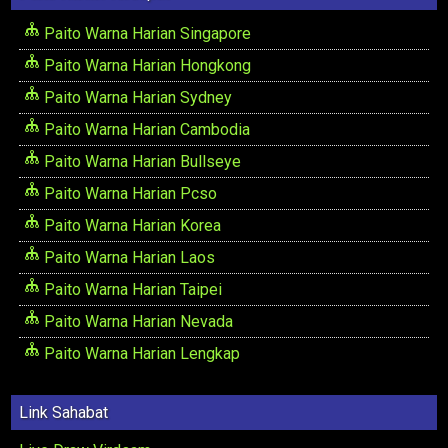
Paito Warna Harian Singapore
Paito Warna Harian Hongkong
Paito Warna Harian Sydney
Paito Warna Harian Cambodia
Paito Warna Harian Bullseye
Paito Warna Harian Pcso
Paito Warna Harian Korea
Paito Warna Harian Laos
Paito Warna Harian Taipei
Paito Warna Harian Nevada
Paito Warna Harian Lengkap
Link Sahabat