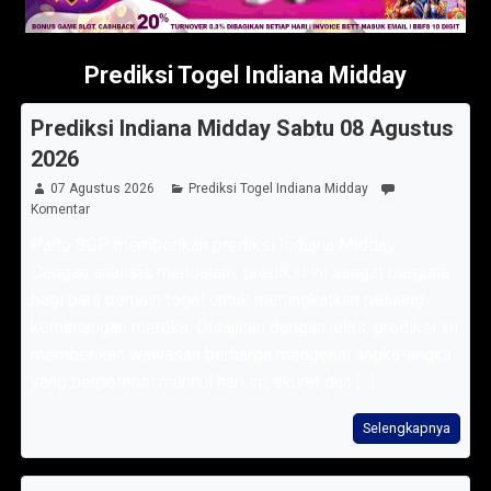
Prediksi Togel Indiana Midday
Prediksi Indiana Midday Sabtu 08 Agustus
2026
07 Agustus 2026
Prediksi Togel Indiana Midday
Komentar
Paito SGP memberikan prediksi Indiana Midday
Dengan analisis mendalam, prediksi ini sangat berguna
bagi para pemain togel untuk meningkatkan peluang
kemenangan mereka. Disajikan dengan jelas, prediksi ini
memberikan wawasan berharga mengenai angka-angka
yang berpotensi muncul hari ini, akurat dan [...]
Selengkapnya