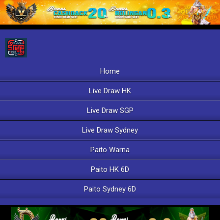
Home
Live Draw HK
Live Draw SGP
Live Draw Sydney
Paito Warna
Paito HK 6D
Paito Sydney 6D