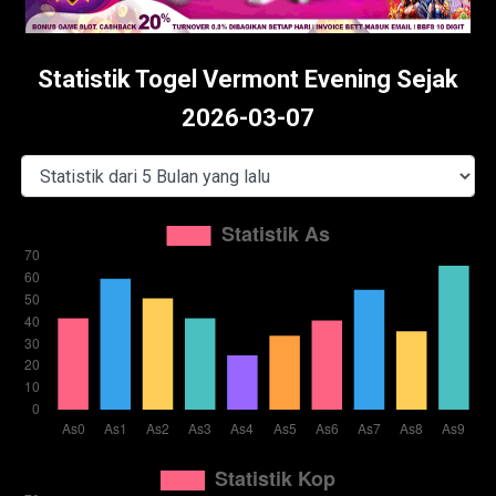
Statistik Togel Vermont Evening Sejak
2026-03-07