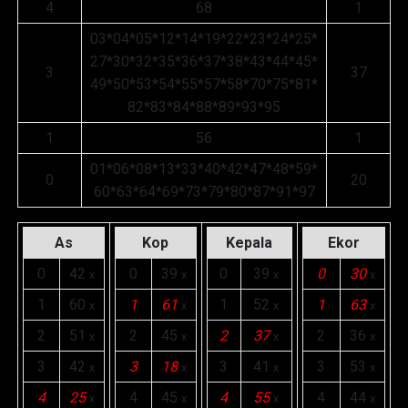
4
68
1
03*04*05*12*14*19*22*23*24*25*
27*30*32*35*36*37*38*43*44*45*
3
37
49*50*53*54*55*57*58*70*75*81*
82*83*84*88*89*93*95
1
56
1
01*06*08*13*33*40*42*47*48*59*
0
20
60*63*64*69*73*79*80*87*91*97
As
Kop
Kepala
Ekor
0
42
0
39
0
39
0
30
x
x
x
x
1
60
1
61
1
52
1
63
x
x
x
x
2
51
2
45
2
37
2
36
x
x
x
x
3
42
3
18
3
41
3
53
x
x
x
x
4
25
4
45
4
55
4
44
x
x
x
x