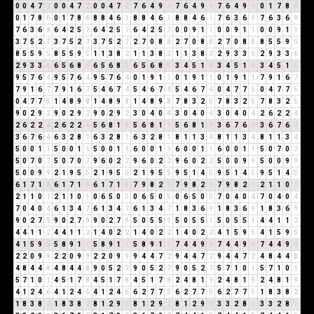
0
0
4
7
2
0
0
4
7
2
0
0
4
7
2
7
6
4
9
4
7
6
4
9
4
7
6
4
9
4
0
1
7
8
6
0
1
7
8
6
0
1
7
8
6
8
8
4
6
1
8
8
4
6
1
8
8
4
6
1
7
6
3
6
9
7
6
3
6
9
7
6
3
6
9
6
4
2
5
7
6
4
2
5
7
6
4
2
5
7
0
0
9
1
1
0
0
9
1
1
0
0
9
1
1
3
7
5
2
7
3
7
5
2
7
3
7
5
2
7
2
7
0
8
8
2
7
0
8
8
2
7
0
8
8
8
5
5
9
5
8
5
5
9
5
8
5
5
9
5
1
1
3
8
2
1
1
3
8
2
1
1
3
8
2
2
9
3
3
6
2
9
3
3
6
2
9
3
3
6
6
5
6
8
5
6
5
6
8
5
6
5
6
8
5
3
4
5
1
6
3
4
5
1
6
3
4
5
1
6
9
5
7
6
4
9
5
7
6
4
9
5
7
6
4
0
1
9
1
1
0
1
9
1
1
0
1
9
1
1
7
9
1
6
7
7
9
1
6
7
7
9
1
6
7
5
4
6
7
4
5
4
6
7
4
5
4
6
7
4
0
4
7
7
5
0
4
7
7
5
0
4
7
7
5
1
4
8
9
8
1
4
8
9
8
1
4
8
9
8
7
8
3
2
5
7
8
3
2
5
7
8
3
2
5
9
0
2
9
2
9
0
2
9
2
9
0
2
9
2
3
0
4
0
4
3
0
4
0
4
3
0
4
0
4
2
6
2
2
4
2
6
2
2
4
2
6
2
2
4
5
6
8
1
9
5
6
8
1
9
5
6
8
1
9
3
6
7
6
4
3
6
7
6
4
3
6
7
6
4
6
3
2
8
1
6
3
2
8
1
6
3
2
8
1
8
1
1
3
4
8
1
1
3
4
8
1
1
3
4
5
0
0
1
1
5
0
0
1
1
5
0
0
1
1
6
0
0
1
1
6
0
0
1
1
6
0
0
1
1
5
0
7
0
7
5
0
7
0
7
5
0
7
0
7
9
6
0
2
2
9
6
0
2
2
9
6
0
2
2
5
0
0
9
9
5
0
0
9
9
5
0
0
9
9
2
1
9
5
5
2
1
9
5
5
2
1
9
5
5
9
5
1
4
5
9
5
1
4
5
9
5
1
4
5
6
1
7
1
8
6
1
7
1
8
6
1
7
1
8
7
9
8
2
1
7
9
8
2
1
7
9
8
2
1
2
1
1
0
1
2
1
1
0
1
2
1
1
0
1
0
6
5
0
5
0
6
5
0
5
0
6
5
0
5
7
0
4
0
4
7
0
4
0
4
7
0
4
0
4
6
1
3
4
7
6
1
3
4
7
6
1
3
4
7
1
8
3
6
9
1
8
3
6
9
1
8
3
6
9
9
0
2
7
9
9
0
2
7
9
9
0
2
7
9
5
0
5
5
1
5
0
5
5
1
5
0
5
5
1
4
4
1
1
2
4
4
1
1
2
4
4
1
1
2
1
4
0
2
2
1
4
0
2
2
1
4
0
2
2
4
1
5
9
5
4
1
5
9
5
4
1
5
9
5
5
8
9
1
1
5
8
9
1
1
5
8
9
1
1
7
4
4
9
4
7
4
4
9
4
7
4
4
9
4
2
2
0
9
9
2
2
0
9
9
2
2
0
9
9
9
4
4
7
2
9
4
4
7
2
9
4
4
7
2
4
8
4
4
8
4
8
4
4
8
4
8
4
4
8
9
0
5
2
7
9
0
5
2
7
9
0
5
2
7
5
7
1
0
1
5
7
1
0
1
5
7
1
0
1
4
5
1
7
8
4
5
1
7
8
4
5
1
7
8
2
4
8
1
9
2
4
8
1
9
2
4
8
1
9
4
1
2
4
6
4
1
2
4
6
4
1
2
4
6
6
2
7
7
5
6
2
7
7
5
6
2
7
7
5
1
8
3
8
2
1
8
3
8
2
1
8
3
8
2
8
1
2
9
2
8
1
2
9
2
8
1
2
9
2
3
3
2
8
1
3
3
2
8
1