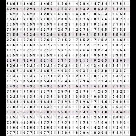
3
6
6
8
5
1
4
6
4
1
1
4
6
4
1
1
4
6
4
1
4
7
8
4
3
4
7
8
4
3
4
7
8
4
3
6
2
9
9
9
6
2
9
9
9
6
2
9
9
9
0
6
3
2
5
0
6
3
2
5
0
6
3
2
5
5
4
2
8
1
5
4
2
8
1
5
4
2
8
1
4
2
8
9
8
4
2
8
9
8
4
2
8
9
8
0
6
6
4
1
0
6
6
4
1
0
6
6
4
1
2
8
0
6
6
2
8
0
6
6
2
8
0
6
6
8
8
7
6
4
8
8
7
6
4
8
8
7
6
4
3
3
5
3
8
3
3
5
3
8
3
3
5
3
8
8
0
2
8
1
8
0
2
8
1
8
0
2
8
1
7
1
8
9
8
7
1
8
9
8
7
1
8
9
8
2
0
7
9
7
2
0
7
9
7
2
0
7
9
7
7
1
5
5
1
7
1
5
5
1
7
1
5
5
1
6
0
3
5
8
6
0
3
5
8
6
0
3
5
8
5
5
9
5
5
5
5
9
5
5
5
5
9
5
5
2
7
6
7
4
2
7
6
7
4
2
7
6
7
4
7
1
5
2
7
7
1
5
2
7
7
1
5
2
7
4
1
6
8
5
4
1
6
8
5
4
1
6
8
5
5
8
7
2
9
5
8
7
2
9
5
8
7
2
9
1
8
7
2
9
1
8
7
2
9
1
8
7
2
9
6
7
1
6
7
6
7
1
6
7
6
7
1
6
7
3
2
6
4
1
3
2
6
4
1
3
2
6
4
1
8
0
5
3
8
8
0
5
3
8
8
0
5
3
8
9
6
4
9
4
9
6
4
9
4
9
6
4
9
4
3
3
0
1
1
3
3
0
1
1
3
3
0
1
1
0
3
1
0
1
0
3
1
0
1
0
3
1
0
1
8
2
6
3
9
8
2
6
3
9
8
2
6
3
9
7
0
2
4
6
7
0
2
4
6
7
0
2
4
6
3
4
1
4
5
3
4
1
4
5
3
4
1
4
5
4
6
6
6
3
4
6
6
6
3
4
6
6
6
3
4
0
3
0
3
4
0
3
0
3
4
0
3
0
3
9
3
3
7
1
9
3
3
7
1
9
3
3
7
1
2
1
7
1
8
2
1
7
1
8
2
1
7
1
8
8
3
7
2
9
8
3
7
2
9
8
3
7
2
9
8
6
4
4
8
8
6
4
4
8
8
6
4
4
8
1
7
9
4
4
1
7
9
4
4
1
7
9
4
4
3
4
3
6
9
3
4
3
6
9
3
4
3
6
9
6
8
1
0
1
6
8
1
0
1
6
8
1
0
1
7
1
0
5
5
7
1
0
5
5
7
1
0
5
5
2
5
7
9
7
2
5
7
9
7
2
5
7
9
7
1
2
2
3
5
1
2
2
3
5
1
2
2
3
5
6
1
3
9
3
6
1
3
9
3
6
1
3
9
3
0
6
3
3
6
0
6
3
3
6
0
6
3
3
6
9
6
4
8
3
9
6
4
8
3
9
6
4
8
3
7
1
9
6
6
7
1
9
6
6
7
1
9
6
6
7
0
0
8
8
7
0
0
8
8
7
0
0
8
8
1
6
3
6
9
1
6
3
6
9
1
6
3
6
9
0
5
3
6
9
0
5
3
6
9
0
5
3
6
9
6
5
0
0
0
6
5
0
0
0
6
5
0
0
0
9
3
4
8
3
9
3
4
8
3
9
3
4
8
3
5
8
5
6
2
5
8
5
6
2
5
8
5
6
2
2
6
4
0
4
2
6
4
0
4
2
6
4
0
4
2
0
8
5
4
2
0
8
5
4
2
0
8
5
4
1
7
3
9
3
1
7
3
9
3
1
7
3
9
3
1
1
0
6
6
1
1
0
6
6
1
1
0
6
6
4
5
8
6
5
4
5
8
6
5
4
5
8
6
5
4
2
4
4
8
4
2
4
4
8
4
2
4
4
8
0
7
7
7
5
0
7
7
7
5
0
7
7
7
5
8
2
0
4
4
8
2
0
4
4
8
2
0
4
4
5
4
9
4
4