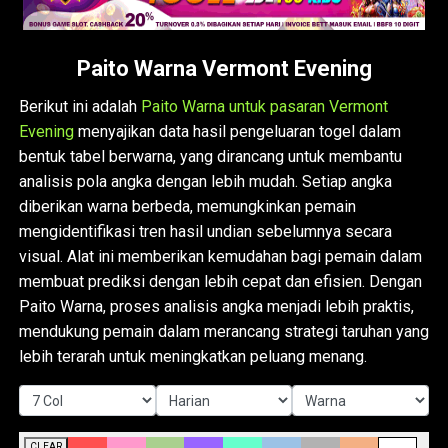
Paito Warna Vermont Evening
Berikut ini adalah
Paito Warna untuk pasaran Vermont
Evening
menyajikan data hasil pengeluaran togel dalam
bentuk tabel berwarna, yang dirancang untuk membantu
analisis pola angka dengan lebih mudah. Setiap angka
diberikan warna berbeda, memungkinkan pemain
mengidentifikasi tren hasil undian sebelumnya secara
visual. Alat ini memberikan kemudahan bagi pemain dalam
membuat prediksi dengan lebih cepat dan efisien. Dengan
Paito Warna, proses analisis angka menjadi lebih praktis,
mendukung pemain dalam merancang strategi taruhan yang
lebih terarah untuk meningkatkan peluang menang.
CLEAR