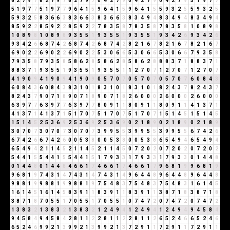
8
2
7
9
7
8
2
7
9
7
8
2
7
9
7
0
4
2
7
9
0
4
2
7
9
0
4
2
7
9
5
1
9
7
7
5
1
9
7
7
5
1
9
7
7
9
6
4
1
5
9
6
4
1
5
9
6
4
1
5
5
9
3
2
5
5
9
3
2
5
5
9
3
2
5
8
3
6
6
3
8
3
6
6
3
8
3
6
6
3
8
3
4
9
4
8
3
4
9
4
8
3
4
9
4
8
5
9
2
2
8
5
9
2
2
8
5
9
2
2
7
8
3
5
8
7
8
3
5
8
7
8
3
5
8
1
0
8
9
8
1
0
8
9
8
1
0
8
9
8
9
3
5
5
1
9
3
5
5
1
9
3
5
5
1
9
3
4
2
6
9
3
4
2
6
9
3
4
2
6
6
8
7
4
2
6
8
7
4
2
6
8
7
4
2
8
2
1
6
7
8
2
1
6
7
8
2
1
6
7
6
9
0
2
2
6
9
0
2
2
6
9
0
2
2
5
3
0
6
6
5
3
0
6
6
5
3
0
6
6
7
9
3
5
8
7
9
3
5
8
7
9
3
5
8
5
8
6
2
8
5
8
6
2
8
5
8
6
2
8
8
8
3
7
1
8
8
3
7
1
8
8
3
7
1
9
3
5
5
1
9
3
5
5
1
9
3
5
5
1
1
2
7
0
7
1
2
7
0
7
1
2
7
0
7
4
1
9
0
9
4
1
9
0
9
4
1
9
0
9
0
5
7
0
7
0
5
7
0
7
0
5
7
0
7
6
0
8
4
3
6
0
8
4
3
6
0
8
4
3
8
3
1
0
1
8
3
1
0
1
8
3
1
0
1
8
2
4
3
7
8
2
4
3
7
8
2
4
3
7
9
0
7
1
8
9
0
7
1
8
9
0
7
1
8
2
6
0
0
0
2
6
0
0
0
2
6
0
0
0
6
3
9
7
7
6
3
9
7
7
6
3
9
7
7
8
0
9
1
1
8
0
9
1
1
8
0
9
1
1
4
1
3
7
1
4
1
3
7
1
4
1
3
7
1
5
1
7
0
7
5
1
7
0
7
5
1
7
0
7
1
5
1
4
5
1
5
1
4
5
1
5
1
4
5
2
5
3
6
9
2
5
3
6
9
2
5
3
6
9
0
2
1
8
9
0
2
1
8
9
0
2
1
8
9
3
0
7
0
7
3
0
7
0
7
3
0
7
0
7
3
9
9
5
5
3
9
9
5
5
3
9
9
5
5
6
7
4
2
6
6
7
4
2
6
6
7
4
2
6
0
0
5
3
8
0
0
5
3
8
0
0
5
3
8
6
5
4
9
4
6
5
4
9
4
6
5
4
9
4
2
1
1
4
5
2
1
1
4
5
2
1
1
4
5
0
7
2
0
2
0
7
2
0
2
0
7
2
0
2
5
4
4
1
5
5
4
4
1
5
5
4
4
1
5
1
7
9
3
3
1
7
9
3
3
1
7
9
3
3
0
1
4
4
8
0
1
4
4
8
0
1
4
4
8
4
6
6
1
7
4
6
6
1
7
4
6
6
1
7
9
6
8
1
9
9
6
8
1
9
9
6
8
1
9
7
4
3
1
4
7
4
3
1
4
7
4
3
1
4
9
6
4
4
8
9
6
4
4
8
9
6
4
4
8
9
8
8
1
9
9
8
8
1
9
9
8
8
1
9
7
5
4
8
3
7
5
4
8
3
7
5
4
8
3
1
6
1
4
5
1
6
1
4
5
1
6
1
4
5
8
3
9
1
1
8
3
9
1
1
8
3
9
1
1
3
8
7
1
8
3
8
7
1
8
3
8
7
1
8
7
0
5
5
1
7
0
5
5
1
7
0
5
5
1
0
7
4
7
2
0
7
4
7
2
0
7
4
7
2
1
3
8
3
2
1
3
8
3
2
1
3
8
3
2
1
2
4
9
4
1
2
4
9
4
1
2
4
9
4
9
4
5
8
4
9
4
5
8
4
9
4
5
8
4
2
8
1
1
2
2
8
1
1
2
2
8
1
1
2
6
5
2
4
6
6
5
2
4
6
6
5
2
4
6
9
9
2
1
3
9
9
2
1
3
9
9
2
1
3
7
2
9
1
1
7
2
9
1
1
7
2
9
1
1