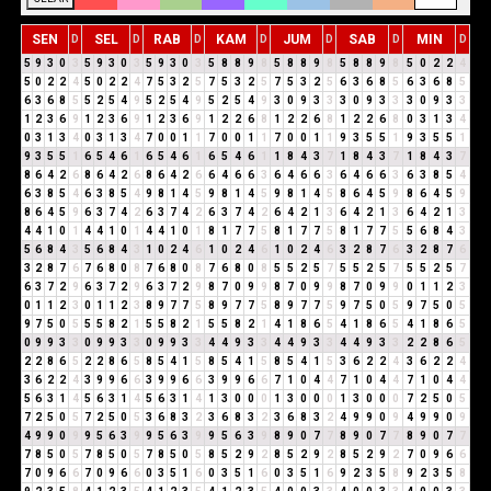
SEN
SEL
RAB
KAM
JUM
SAB
MIN
D
D
D
D
D
D
D
5
9
3
0
3
5
9
3
0
3
5
9
3
0
3
5
8
8
9
8
5
8
8
9
8
5
8
8
9
8
5
0
2
2
4
5
0
2
2
4
5
0
2
2
4
7
5
3
2
5
7
5
3
2
5
7
5
3
2
5
6
3
6
8
5
6
3
6
8
5
6
3
6
8
5
5
2
5
4
9
5
2
5
4
9
5
2
5
4
9
3
0
9
3
3
3
0
9
3
3
3
0
9
3
3
1
2
3
6
9
1
2
3
6
9
1
2
3
6
9
1
2
2
6
8
1
2
2
6
8
1
2
2
6
8
0
3
1
3
4
0
3
1
3
4
0
3
1
3
4
7
0
0
1
1
7
0
0
1
1
7
0
0
1
1
9
3
5
5
1
9
3
5
5
1
9
3
5
5
1
6
5
4
6
1
6
5
4
6
1
6
5
4
6
1
1
8
4
3
7
1
8
4
3
7
1
8
4
3
7
8
6
4
2
6
8
6
4
2
6
8
6
4
2
6
6
4
6
6
3
6
4
6
6
3
6
4
6
6
3
6
3
8
5
4
6
3
8
5
4
6
3
8
5
4
9
8
1
4
5
9
8
1
4
5
9
8
1
4
5
8
6
4
5
9
8
6
4
5
9
8
6
4
5
9
6
3
7
4
2
6
3
7
4
2
6
3
7
4
2
6
4
2
1
3
6
4
2
1
3
6
4
2
1
3
4
4
1
0
1
4
4
1
0
1
4
4
1
0
1
8
1
7
7
5
8
1
7
7
5
8
1
7
7
5
5
6
8
4
3
5
6
8
4
3
5
6
8
4
3
1
0
2
4
6
1
0
2
4
6
1
0
2
4
6
3
2
8
7
6
3
2
8
7
6
3
2
8
7
6
7
6
8
0
8
7
6
8
0
8
7
6
8
0
8
5
5
2
5
7
5
5
2
5
7
5
5
2
5
7
6
3
7
2
9
6
3
7
2
9
6
3
7
2
9
8
7
0
9
9
8
7
0
9
9
8
7
0
9
9
0
1
1
2
3
0
1
1
2
3
0
1
1
2
3
8
9
7
7
5
8
9
7
7
5
8
9
7
7
5
9
7
5
0
5
9
7
5
0
5
9
7
5
0
5
5
5
8
2
1
5
5
8
2
1
5
5
8
2
1
4
1
8
6
5
4
1
8
6
5
4
1
8
6
5
0
9
9
3
3
0
9
9
3
3
0
9
9
3
3
4
4
9
3
3
4
4
9
3
3
4
4
9
3
3
2
2
8
6
5
2
2
8
6
5
2
2
8
6
5
8
5
4
1
5
8
5
4
1
5
8
5
4
1
5
3
6
2
2
4
3
6
2
2
4
3
6
2
2
4
3
9
9
6
6
3
9
9
6
6
3
9
9
6
6
7
1
0
4
4
7
1
0
4
4
7
1
0
4
4
5
6
3
1
4
5
6
3
1
4
5
6
3
1
4
1
3
0
0
0
1
3
0
0
0
1
3
0
0
0
7
2
5
0
5
7
2
5
0
5
7
2
5
0
5
3
6
8
3
2
3
6
8
3
2
3
6
8
3
2
4
9
9
0
9
4
9
9
0
9
4
9
9
0
9
9
5
6
3
9
9
5
6
3
9
9
5
6
3
9
8
9
0
7
7
8
9
0
7
7
8
9
0
7
7
7
8
5
0
5
7
8
5
0
5
7
8
5
0
5
8
5
2
9
2
8
5
2
9
2
8
5
2
9
2
7
0
9
6
6
7
0
9
6
6
7
0
9
6
6
0
3
5
1
6
0
3
5
1
6
0
3
5
1
6
9
2
3
5
8
9
2
3
5
8