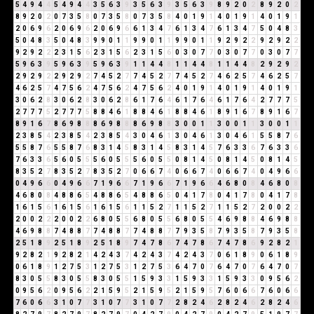
5
4
9
4
4
5
4
9
4
4
3
5
6
3
9
3
5
6
3
9
3
5
6
3
9
8
9
2
0
2
8
9
2
0
2
8
9
2
0
2
0
7
3
5
8
0
7
3
5
8
0
7
3
5
8
4
0
1
9
1
4
0
1
9
1
4
0
1
9
1
2
0
6
9
6
2
0
6
9
6
2
0
6
9
6
6
1
3
4
7
6
1
3
4
7
6
1
3
4
7
5
0
4
8
3
5
0
4
8
3
5
0
4
8
3
9
9
0
1
1
9
9
0
1
1
9
9
0
1
1
9
2
9
2
2
9
2
9
2
2
9
2
9
2
2
2
3
1
5
6
2
3
1
5
6
2
3
1
5
6
0
3
0
7
7
0
3
0
7
7
0
3
0
7
7
5
9
6
3
9
5
9
6
3
9
5
9
6
3
9
1
1
4
4
8
1
1
4
4
8
1
1
4
4
8
2
9
2
9
2
2
9
2
9
2
2
9
2
9
2
7
4
5
2
7
7
4
5
2
7
7
4
5
2
7
4
6
2
5
7
4
6
2
5
7
4
6
2
5
7
4
7
5
6
2
4
7
5
6
2
4
7
5
6
2
4
0
1
9
1
4
0
1
9
1
4
0
1
9
1
3
0
6
2
8
3
0
6
2
8
3
0
6
2
8
6
1
7
6
4
6
1
7
6
4
6
1
7
6
4
2
7
7
7
5
2
7
7
7
5
2
7
7
7
5
8
8
4
6
1
8
8
4
6
1
8
8
4
6
1
8
9
1
6
7
8
9
1
6
7
8
9
1
6
7
8
6
9
8
8
8
6
9
8
8
8
6
9
8
8
3
0
0
1
1
3
0
0
1
1
3
0
0
1
1
2
3
8
5
4
2
3
8
5
4
2
3
8
5
4
3
0
4
6
1
3
0
4
6
1
3
0
4
6
1
5
5
8
7
6
5
5
8
7
6
5
5
8
7
6
8
3
1
4
5
8
3
1
4
5
8
3
1
4
5
7
6
3
3
6
7
6
3
3
6
7
6
3
3
6
5
6
0
5
5
5
6
0
5
5
5
6
0
5
5
0
8
1
4
5
0
8
1
4
5
0
8
1
4
5
8
3
5
2
7
8
3
5
2
7
8
3
5
2
7
0
6
6
7
4
0
6
6
7
4
0
6
6
7
4
0
4
9
6
6
0
4
9
6
6
0
4
9
6
6
7
1
9
6
6
7
1
9
6
6
7
1
9
6
6
4
6
8
0
8
4
6
8
0
8
4
6
8
0
8
4
8
8
6
5
4
8
8
6
5
4
8
8
6
5
0
4
1
7
8
0
4
1
7
8
0
4
1
7
8
1
6
1
5
6
1
6
1
5
6
1
6
1
5
6
1
1
5
2
7
1
1
5
2
7
1
1
5
2
7
2
0
0
2
2
2
0
0
2
2
2
0
0
2
2
6
8
0
5
5
6
8
0
5
5
6
8
0
5
5
4
6
9
8
8
4
6
9
8
8
4
6
9
8
8
7
4
8
8
7
7
4
8
8
7
7
4
8
8
7
7
9
3
5
8
7
9
3
5
8
7
9
3
5
8
2
5
1
8
9
2
5
1
8
9
2
5
1
8
9
7
4
7
8
6
7
4
7
8
6
7
4
7
8
6
9
2
8
2
1
9
2
8
2
1
9
2
8
2
1
4
2
4
3
7
4
2
4
3
7
4
2
4
3
7
0
6
1
8
9
0
6
1
8
9
0
6
1
8
9
1
2
7
5
3
1
2
7
5
3
1
2
7
5
3
6
4
7
0
7
6
4
7
0
7
6
4
7
0
7
8
3
0
5
5
8
3
0
5
5
8
3
0
5
5
1
5
9
3
3
1
5
9
3
3
1
5
9
3
3
0
9
5
6
2
0
9
5
6
2
0
9
5
6
2
2
1
5
9
5
2
1
5
9
5
2
1
5
9
5
7
6
0
6
6
7
6
0
6
6
7
6
0
6
6
3
1
0
7
7
3
1
0
7
7
3
1
0
7
7
2
8
2
4
6
2
8
2
4
6
2
8
2
4
6