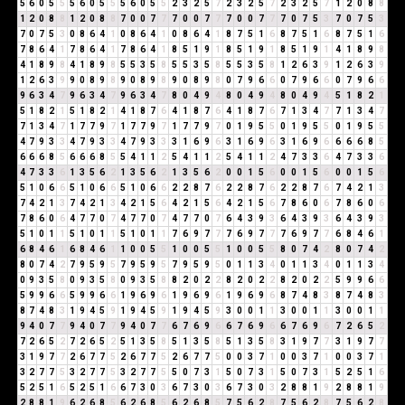
5
6
0
5
5
5
6
0
5
5
5
6
0
5
5
2
3
2
5
7
2
3
2
5
7
2
3
2
5
7
1
2
0
8
8
1
2
0
8
8
1
2
0
8
8
7
0
0
7
7
7
0
0
7
7
7
0
0
7
7
7
0
7
5
3
7
0
7
5
3
7
0
7
5
3
0
8
6
4
1
0
8
6
4
1
0
8
6
4
1
8
7
5
1
6
8
7
5
1
6
8
7
5
1
6
7
8
6
4
1
7
8
6
4
1
7
8
6
4
1
8
5
1
9
1
8
5
1
9
1
8
5
1
9
1
4
1
8
9
8
4
1
8
9
8
4
1
8
9
8
5
5
3
5
8
5
5
3
5
8
5
5
3
5
8
1
2
6
3
9
1
2
6
3
9
1
2
6
3
9
9
0
8
9
8
9
0
8
9
8
9
0
8
9
8
0
7
9
6
6
0
7
9
6
6
0
7
9
6
6
9
6
3
4
7
9
6
3
4
7
9
6
3
4
7
8
0
4
9
4
8
0
4
9
4
8
0
4
9
4
5
1
8
2
1
5
1
8
2
1
5
1
8
2
1
4
1
8
7
6
4
1
8
7
6
4
1
8
7
6
7
1
3
4
7
7
1
3
4
7
7
1
3
4
7
1
7
7
9
7
1
7
7
9
7
1
7
7
9
7
0
1
9
5
5
0
1
9
5
5
0
1
9
5
5
4
7
9
3
3
4
7
9
3
3
4
7
9
3
3
3
1
6
9
6
3
1
6
9
6
3
1
6
9
6
6
6
6
8
5
6
6
6
8
5
6
6
6
8
5
5
4
1
1
2
5
4
1
1
2
5
4
1
1
2
4
7
3
3
6
4
7
3
3
6
4
7
3
3
6
1
3
5
6
2
1
3
5
6
2
1
3
5
6
2
0
0
1
5
6
0
0
1
5
6
0
0
1
5
6
5
1
0
6
6
5
1
0
6
6
5
1
0
6
6
2
2
8
7
6
2
2
8
7
6
2
2
8
7
6
7
4
2
1
3
7
4
2
1
3
7
4
2
1
3
4
2
1
5
6
4
2
1
5
6
4
2
1
5
6
7
8
6
0
6
7
8
6
0
6
7
8
6
0
6
4
7
7
0
7
4
7
7
0
7
4
7
7
0
7
6
4
3
9
3
6
4
3
9
3
6
4
3
9
3
5
1
0
1
1
5
1
0
1
1
5
1
0
1
1
7
6
9
7
7
7
6
9
7
7
7
6
9
7
7
6
8
4
6
1
6
8
4
6
1
6
8
4
6
1
1
0
0
5
5
1
0
0
5
5
1
0
0
5
5
8
0
7
4
2
8
0
7
4
2
8
0
7
4
2
7
9
5
9
5
7
9
5
9
5
7
9
5
9
5
0
1
1
3
4
0
1
1
3
4
0
1
1
3
4
0
9
3
5
8
0
9
3
5
8
0
9
3
5
8
8
2
0
2
2
8
2
0
2
2
8
2
0
2
2
5
9
9
6
6
5
9
9
6
6
5
9
9
6
6
1
9
6
9
6
1
9
6
9
6
1
9
6
9
6
8
7
4
8
3
8
7
4
8
3
8
7
4
8
3
1
9
4
5
9
1
9
4
5
9
1
9
4
5
9
3
0
0
1
1
3
0
0
1
1
3
0
0
1
1
9
4
0
7
7
9
4
0
7
7
9
4
0
7
7
6
7
6
9
6
6
7
6
9
6
6
7
6
9
6
7
2
6
5
2
7
2
6
5
2
7
2
6
5
2
5
1
3
5
8
5
1
3
5
8
5
1
3
5
8
3
1
9
7
7
3
1
9
7
7
3
1
9
7
7
2
6
7
7
5
2
6
7
7
5
2
6
7
7
5
0
0
3
7
1
0
0
3
7
1
0
0
3
7
1
3
2
7
7
5
3
2
7
7
5
3
2
7
7
5
5
0
7
3
1
5
0
7
3
1
5
0
7
3
1
5
2
5
1
6
5
2
5
1
6
5
2
5
1
6
6
7
3
0
3
6
7
3
0
3
6
7
3
0
3
2
8
8
1
9
2
8
8
1
9
2
8
8
1
9
6
2
6
8
5
6
2
6
8
5
6
2
6
8
5
7
5
6
2
8
7
5
6
2
8
7
5
6
2
8