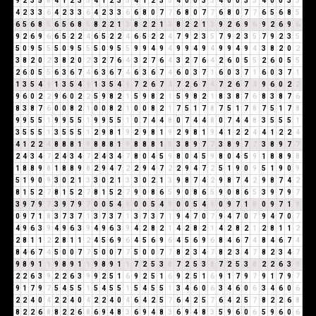
9
2
3
5
8
4
1
2
3
5
4
1
2
3
5
4
1
2
3
5
4
0
0
3
3
4
0
0
3
3
4
0
0
3
3
4
2
3
3
6
4
2
3
3
6
4
2
3
3
6
6
8
0
7
7
6
8
0
7
7
6
8
0
7
7
6
5
6
8
5
6
5
6
8
5
6
5
6
8
5
8
2
2
1
3
8
2
2
1
3
8
2
2
1
3
9
2
6
9
6
9
2
6
9
6
9
2
6
9
6
6
5
2
2
4
6
5
2
2
4
6
5
2
2
4
7
9
2
3
5
7
9
2
3
5
7
9
2
3
5
5
0
9
5
5
5
0
9
5
5
5
0
9
5
5
9
9
4
9
4
9
9
4
9
4
9
9
4
9
4
3
8
2
0
2
3
8
2
0
2
3
8
2
0
2
3
2
7
6
4
3
2
7
6
4
3
2
7
6
4
2
6
0
5
5
2
6
0
5
5
2
6
0
5
5
6
3
6
7
4
6
3
6
7
4
6
3
6
7
4
6
0
3
7
1
6
0
3
7
1
6
0
3
7
1
1
3
5
4
9
1
3
5
4
9
1
3
5
4
9
7
2
6
7
4
7
2
6
7
4
7
2
6
7
4
9
6
0
2
2
9
6
0
2
2
9
6
0
2
2
5
9
8
2
1
5
9
8
2
1
5
9
8
2
1
8
3
8
7
6
8
3
8
7
6
8
3
8
7
6
0
0
8
2
1
0
0
8
2
1
0
0
8
2
1
7
5
1
7
8
7
5
1
7
8
7
5
1
7
8
9
9
5
5
1
9
9
5
5
1
9
9
5
5
1
0
7
4
4
8
0
7
4
4
8
0
7
4
4
8
3
5
5
5
1
3
5
5
5
1
3
5
5
5
1
2
9
8
1
9
2
9
8
1
9
2
9
8
1
9
4
1
2
2
4
4
1
2
2
4
4
1
2
2
4
8
8
8
1
9
8
8
8
1
9
8
8
8
1
9
3
8
9
7
7
3
8
9
7
7
3
8
9
7
7
2
4
3
4
7
2
4
3
4
7
2
4
3
4
7
8
0
4
5
9
8
0
4
5
9
8
0
4
5
9
1
8
8
9
8
1
8
8
9
8
1
8
8
9
8
2
9
4
7
2
2
9
4
7
2
2
9
4
7
2
5
1
9
0
9
5
1
9
0
9
5
1
9
0
9
3
0
2
1
3
3
0
2
1
3
3
0
2
1
3
9
8
7
4
2
9
8
7
4
2
9
8
7
4
2
8
1
5
2
7
8
1
5
2
7
8
1
5
2
7
9
0
8
6
5
9
0
8
6
5
9
0
8
6
5
3
9
7
9
7
3
9
7
9
7
3
9
7
9
7
0
0
5
4
9
0
0
5
4
9
0
0
5
4
9
0
9
7
1
8
0
9
7
1
8
0
9
7
1
8
3
7
3
7
1
3
7
3
7
1
3
7
3
7
1
9
4
7
0
7
9
4
7
0
7
9
4
7
0
7
4
9
6
3
9
4
9
6
3
9
4
9
6
3
9
4
2
8
2
1
4
2
8
2
1
4
2
8
2
1
2
8
1
1
2
2
8
1
1
2
2
8
1
1
2
4
5
6
9
6
4
5
6
9
6
4
5
6
9
6
8
4
6
7
4
8
4
6
7
4
8
4
6
7
4
5
0
0
7
7
5
0
0
7
7
5
0
0
7
7
8
2
3
4
7
8
2
3
4
7
8
2
3
4
7
9
8
9
1
1
9
8
9
1
1
9
8
9
1
1
7
2
5
3
8
7
2
5
3
8
7
2
5
3
8
2
2
6
3
9
2
2
6
3
9
2
2
6
3
9
9
2
5
1
6
9
2
5
1
6
9
2
5
1
6
9
1
7
9
7
9
1
7
9
7
9
1
7
9
7
5
4
5
5
1
5
4
5
5
1
5
4
5
5
1
3
4
6
0
6
3
4
6
0
6
3
4
6
0
6
2
2
4
0
4
2
2
4
0
4
2
2
4
0
4
6
4
2
5
7
6
4
2
5
7
6
4
2
5
7
8
2
2
6
8
8
2
2
6
8
8
2
2
6
8
6
9
4
8
3
6
9
4
8
3
6
9
4
8
3
5
9
6
0
6
5
9
6
0
6