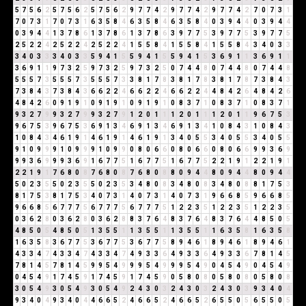
5
7
5
6
2
5
7
5
6
2
5
7
5
6
2
9
7
7
4
2
9
7
7
4
2
9
7
7
4
2
7
0
7
3
1
7
0
7
3
1
7
0
7
3
1
6
3
5
8
4
6
3
5
8
4
6
3
5
8
4
0
3
9
4
4
0
3
9
4
4
0
3
9
4
4
1
3
7
8
6
1
3
7
8
6
1
3
7
8
6
3
9
7
7
5
3
9
7
7
5
3
9
7
7
5
2
5
2
2
4
2
5
2
2
4
2
5
2
2
4
1
5
5
8
4
1
5
5
8
4
1
5
5
8
4
3
4
0
3
3
3
4
0
3
3
3
4
0
3
3
5
9
4
1
5
5
9
4
1
5
5
9
4
1
5
3
6
9
1
1
3
6
9
1
1
3
6
9
1
1
9
7
3
2
5
9
7
3
2
5
9
7
3
2
5
0
7
4
4
8
0
7
4
4
8
0
7
4
4
8
5
5
5
7
3
5
5
5
7
3
5
5
5
7
3
3
8
1
7
8
3
8
1
7
8
3
8
1
7
8
7
3
8
4
3
7
3
8
4
3
7
3
8
4
3
6
6
2
2
4
6
6
2
2
4
6
6
2
2
4
4
8
4
2
6
4
8
4
2
6
4
8
4
2
6
0
9
1
9
1
0
9
1
9
1
0
9
1
9
1
0
8
3
7
1
0
8
3
7
1
0
8
3
7
1
9
3
2
7
9
9
3
2
7
9
9
3
2
7
9
1
2
0
1
1
1
2
0
1
1
1
2
0
1
1
9
6
7
5
3
9
6
7
5
3
9
6
7
5
3
6
9
1
3
4
6
9
1
3
4
6
9
1
3
4
1
0
8
4
3
1
0
8
4
3
1
0
8
4
3
4
6
1
9
1
4
6
1
9
1
4
6
1
9
1
3
4
0
5
5
3
4
0
5
5
3
4
0
5
5
9
1
0
9
9
9
1
0
9
9
9
1
0
9
9
0
8
0
6
6
0
8
0
6
6
0
8
0
6
6
9
9
3
6
9
9
9
3
6
9
9
9
3
6
9
1
6
7
7
5
1
6
7
7
5
1
6
7
7
5
2
2
1
9
1
2
2
1
9
1
2
2
1
9
1
7
6
8
0
8
7
6
8
0
8
7
6
8
0
8
8
0
9
4
4
8
0
9
4
4
8
0
9
4
4
5
0
2
3
5
5
0
2
3
5
5
0
2
3
5
3
4
8
0
8
3
4
8
0
8
3
4
8
0
8
8
1
7
5
3
8
1
7
5
3
8
1
7
5
3
4
0
7
3
1
4
0
7
3
1
4
0
7
3
1
9
6
6
8
5
9
6
6
8
5
9
6
6
8
5
6
7
7
7
5
6
7
7
7
5
6
7
7
7
5
1
2
2
3
5
1
2
2
3
5
1
2
2
3
5
0
3
6
2
8
0
3
6
2
8
0
3
6
2
8
8
3
7
6
4
8
3
7
6
4
8
3
7
6
4
4
8
5
0
5
4
8
5
0
5
4
8
5
0
5
1
3
5
5
1
1
3
5
5
1
1
3
5
5
1
1
6
3
5
8
1
6
3
5
8
1
6
3
5
8
3
6
7
7
5
3
6
7
7
5
3
6
7
7
5
8
9
4
6
1
8
9
4
6
1
8
9
4
6
1
4
3
3
4
7
4
3
3
4
7
4
3
3
4
7
4
9
3
3
6
4
9
3
3
6
4
9
3
3
6
7
8
1
4
5
7
8
1
4
5
7
8
1
4
5
9
9
5
4
9
9
9
5
4
9
9
9
5
4
9
0
4
5
4
9
0
4
5
4
9
0
4
5
4
9
1
7
4
5
9
1
7
4
5
9
1
7
4
5
9
0
5
8
0
8
0
5
8
0
8
0
5
8
0
8
3
0
5
4
9
3
0
5
4
9
3
0
5
4
9
2
4
3
0
3
2
4
3
0
3
2
4
3
0
3
9
3
4
0
4
9
3
4
0
4
9
3
4
0
4
4
6
6
5
2
4
6
6
5
2
4
6
6
5
2
6
5
5
0
5
6
5
5
0
5