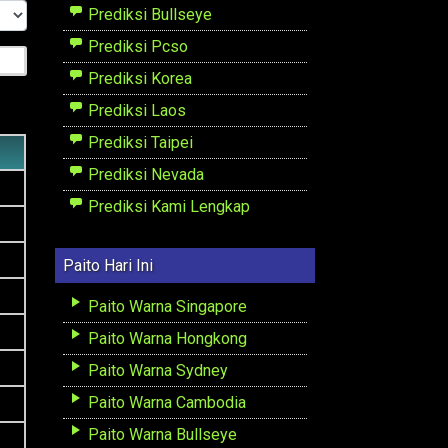
Prediksi Bullseye
Prediksi Pcso
Prediksi Korea
Prediksi Laos
Prediksi Taipei
Prediksi Nevada
Prediksi Kami Lengkap
Paito Hari Ini
Paito Warna Singapore
Paito Warna Hongkong
Paito Warna Sydney
Paito Warna Cambodia
Paito Warna Bullseye