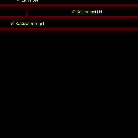
LN vs DN
Kolaborasi LN
Kalkulator Togel