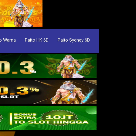
to Warna
Paito HK 6D
Paito Sydney 6D