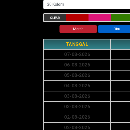
CLEAR
Merah
Biru
TANGGAL
07-08-2026
06-08-2026
05-08-2026
04-08-2026
03-08-2026
03-08-2026
02-08-2026
02-08-2026