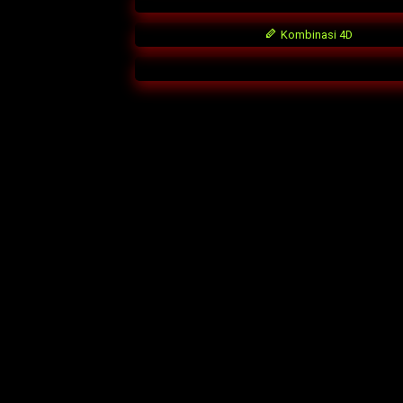
Kombinasi 4D