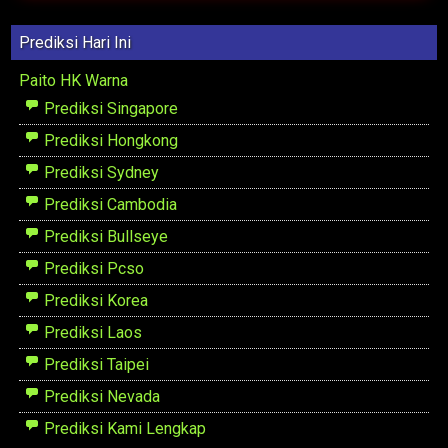
Prediksi Hari Ini
Paito HK Warna
Prediksi Singapore
Prediksi Hongkong
Prediksi Sydney
Prediksi Cambodia
Prediksi Bullseye
Prediksi Pcso
Prediksi Korea
Prediksi Laos
Prediksi Taipei
Prediksi Nevada
Prediksi Kami Lengkap