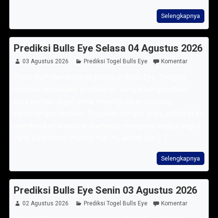
Selengkapnya
Prediksi Bulls Eye Selasa 04 Agustus 2026
03 Agustus 2026
Prediksi Togel Bulls Eye
Komentar
Paito SGP memberikan prediksi Bulls Eye Dengan
analisis mendalam, prediksi ini sangat berguna bagi
para pemain togel untuk meningkatkan peluang
kemenangan mereka. Disajikan dengan jelas, prediksi ini
memberikan wawasan berharga mengenai angka-angka
yang berpotensi muncul hari ini, akurat dan [...]
Selengkapnya
Prediksi Bulls Eye Senin 03 Agustus 2026
02 Agustus 2026
Prediksi Togel Bulls Eye
Komentar