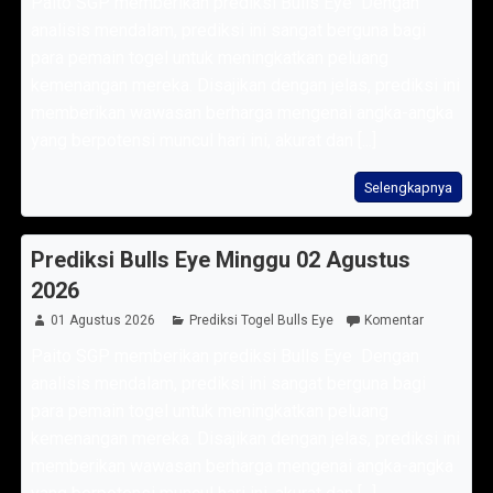
Paito SGP memberikan prediksi Bulls Eye Dengan
analisis mendalam, prediksi ini sangat berguna bagi
para pemain togel untuk meningkatkan peluang
kemenangan mereka. Disajikan dengan jelas, prediksi ini
memberikan wawasan berharga mengenai angka-angka
yang berpotensi muncul hari ini, akurat dan [...]
Selengkapnya
Prediksi Bulls Eye Minggu 02 Agustus
2026
01 Agustus 2026
Prediksi Togel Bulls Eye
Komentar
Paito SGP memberikan prediksi Bulls Eye Dengan
analisis mendalam, prediksi ini sangat berguna bagi
para pemain togel untuk meningkatkan peluang
kemenangan mereka. Disajikan dengan jelas, prediksi ini
memberikan wawasan berharga mengenai angka-angka