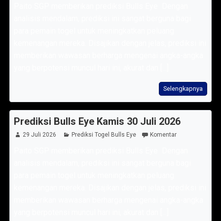
Paito SGP memberikan prediksi Bulls Eye Dengan
analisis mendalam, prediksi ini sangat berguna bagi
para pemain togel untuk meningkatkan peluang
kemenangan mereka. Disajikan dengan jelas, prediksi ini
memberikan wawasan berharga mengenai angka-angka
yang berpotensi muncul hari ini, akurat dan [...]
Selengkapnya
Prediksi Bulls Eye Kamis 30 Juli 2026
29 Juli 2026
Prediksi Togel Bulls Eye
Komentar
Paito SGP memberikan prediksi Bulls Eye Dengan
analisis mendalam, prediksi ini sangat berguna bagi
para pemain togel untuk meningkatkan peluang
kemenangan mereka. Disajikan dengan jelas, prediksi ini
memberikan wawasan berharga mengenai angka-angka
yang berpotensi muncul hari ini, akurat dan [...]