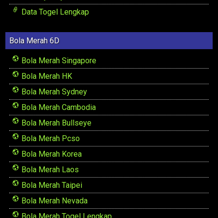
Data Togel Lengkap
Bola Merah 6D
Bola Merah Singapore
Bola Merah HK
Bola Merah Sydney
Bola Merah Cambodia
Bola Merah Bullseye
Bola Merah Pcso
Bola Merah Korea
Bola Merah Laos
Bola Merah Taipei
Bola Merah Nevada
Bola Merah Togel Lengkap