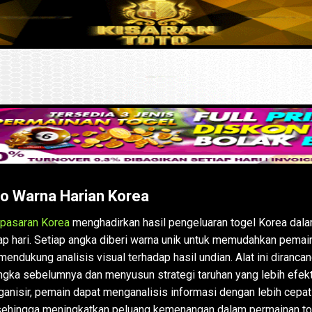
to Warna Harian Korea
 pasaran Korea
menghadirkan hasil pengeluaran togel Korea dal
iap hari. Setiap angka diberi warna unik untuk memudahkan pemai
endukung analisis visual terhadap hasil undian. Alat ini diranca
a sebelumnya dan menyusun strategi taruhan yang lebih efekt
ganisir, pemain dapat menganalisis informasi dengan lebih cepat
 sehingga meningkatkan peluang kemenangan dalam permainan to