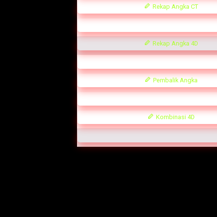
Rekap Angka CT
Rekap Angka 4D
Pembalik Angka
Kombinasi 4D