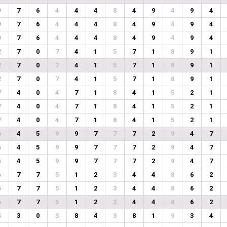
9
7
6
4
4
4
8
4
9
4
9
4
9
7
6
4
4
4
8
4
9
4
9
4
9
7
6
4
4
4
8
4
9
4
9
4
2
7
0
7
4
1
5
7
1
8
9
1
2
7
0
7
4
1
5
7
1
8
9
1
2
7
0
7
4
1
5
7
1
8
9
1
7
4
0
4
7
1
8
4
1
5
2
1
7
4
0
4
7
1
8
4
1
5
2
1
7
4
0
4
7
1
8
4
1
5
2
1
6
4
5
9
9
7
7
7
2
9
4
7
6
4
5
9
9
7
7
7
2
9
4
7
6
4
5
9
9
7
7
7
2
9
4
7
6
7
7
5
1
2
3
4
4
8
6
2
6
7
7
5
1
2
3
4
4
8
6
2
6
7
7
5
1
2
3
4
4
8
6
2
5
3
0
3
8
4
3
8
1
9
3
4