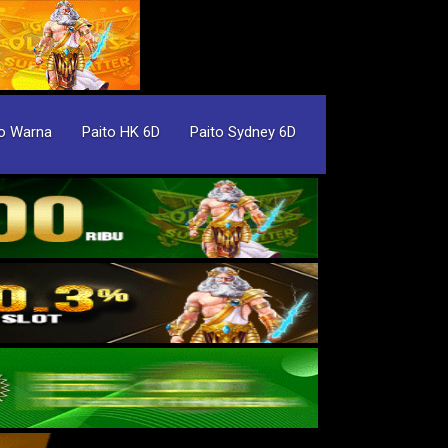
to Warna
Paito HK 6D
Paito Sydney 6D