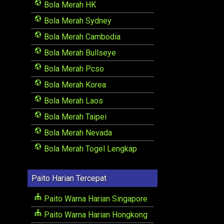
Bola Merah HK
Bola Merah Sydney
Bola Merah Cambodia
Bola Merah Bullseye
Bola Merah Pcso
Bola Merah Korea
Bola Merah Laos
Bola Merah Taipei
Bola Merah Nevada
Bola Merah Togel Lengkap
Paito Harian Tercepat
Paito Warna Harian Singapore
Paito Warna Harian Hongkong