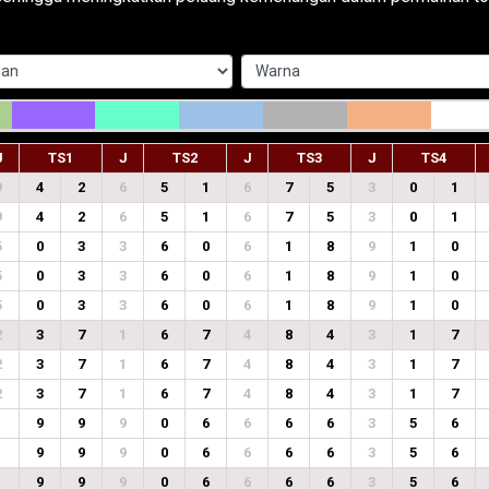
J
TS1
J
TS2
J
TS3
J
TS4
9
4
2
6
5
1
6
7
5
3
0
1
9
4
2
6
5
1
6
7
5
3
0
1
5
0
3
3
6
0
6
1
8
9
1
0
5
0
3
3
6
0
6
1
8
9
1
0
5
0
3
3
6
0
6
1
8
9
1
0
2
3
7
1
6
7
4
8
4
3
1
7
2
3
7
1
6
7
4
8
4
3
1
7
2
3
7
1
6
7
4
8
4
3
1
7
1
9
9
9
0
6
6
6
6
3
5
6
1
9
9
9
0
6
6
6
6
3
5
6
1
9
9
9
0
6
6
6
6
3
5
6