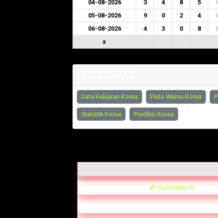
04-08-2026
3
4
8
5
05-08-2026
9
0
2
4
06-08-2026
4
3
0
8
x
POST TERKAIT
Data Keluaran Korea
Paito Warna Korea
P
Statistik Korea
Prediksi Korea
Generator LN