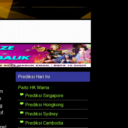
Prediksi Hari Ini
Paito HK Warna
am
Prediksi Singapore
n
Prediksi Hongkong
ng
if.
Prediksi Sydney
Prediksi Cambodia
gel