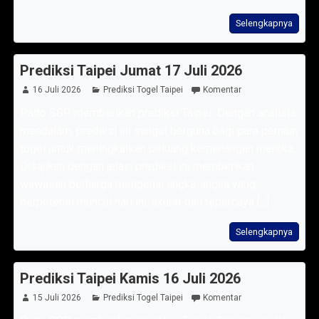
Selengkapnya
Prediksi Taipei Jumat 17 Juli 2026
16 Juli 2026
Prediksi Togel Taipei
Komentar
Paito SGP memberikan prediksi Taipei Dengan analisis
mendalam, prediksi ini sangat berguna bagi para pemain
togel untuk meningkatkan peluang kemenangan mereka.
Disajikan dengan jelas, prediksi ini memberikan
wawasan berharga mengenai angka-angka yang
berpotensi muncul hari ini, akurat dan tepercaya [...]
Selengkapnya
Prediksi Taipei Kamis 16 Juli 2026
15 Juli 2026
Prediksi Togel Taipei
Komentar