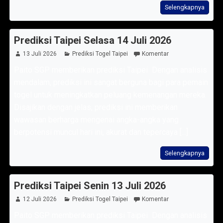
Selengkapnya
Prediksi Taipei Selasa 14 Juli 2026
13 Juli 2026
Prediksi Togel Taipei
Komentar
Paito SGP memberikan prediksi Taipei Dengan analisis
mendalam, prediksi ini sangat berguna bagi para pemain
togel untuk meningkatkan peluang kemenangan mereka.
Disajikan dengan jelas, prediksi ini memberikan
wawasan berharga mengenai angka-angka yang
berpotensi muncul hari ini, akurat dan tepercaya [...]
Selengkapnya
Prediksi Taipei Senin 13 Juli 2026
12 Juli 2026
Prediksi Togel Taipei
Komentar
Paito SGP memberikan prediksi Taipei Dengan analisis