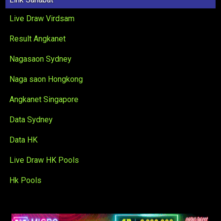
Live Draw Virdsam
Result Angkanet
Nagasaon Sydney
Naga saon Hongkong
Angkanet Singapore
Data Sydney
Data HK
Live Draw HK Pools
Hk Pools