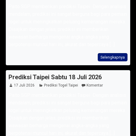
Paito SGP memberikan prediksi Taipei Dengan analisis
mendalam, prediksi ini sangat berguna bagi para pemain
togel untuk meningkatkan peluang kemenangan mereka.
Disajikan dengan jelas, prediksi ini memberikan
wawasan berharga mengenai angka-angka yang
berpotensi muncul hari ini, akurat dan tepercaya [...]
Selengkapnya
Prediksi Taipei Sabtu 18 Juli 2026
17 Juli 2026
Prediksi Togel Taipei
Komentar
Paito SGP memberikan prediksi Taipei Dengan analisis
mendalam, prediksi ini sangat berguna bagi para pemain
togel untuk meningkatkan peluang kemenangan mereka.
Disajikan dengan jelas, prediksi ini memberikan
wawasan berharga mengenai angka-angka yang
berpotensi muncul hari ini, akurat dan tepercaya [...]