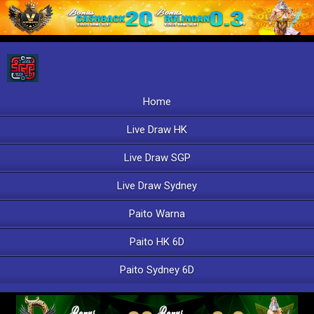
Home
Live Draw HK
Live Draw SGP
Live Draw Sydney
Paito Warna
Paito HK 6D
Paito Sydney 6D