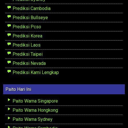
Prediksi Cambodia
Prediksi Bullseye
Prediksi Pcso
Prediksi Korea
Prediksi Laos
Prediksi Taipei
Prediksi Nevada
Prediksi Kami Lengkap
Paito Hari Ini
Paito Warna Singapore
Paito Warna Hongkong
Paito Warna Sydney