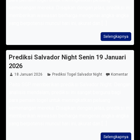
kemenangan mereka. Disajikan dengan jelas, prediksi ini
memberikan wawasan berharga mengenai angka-angka
yang berpotensi muncul hari ini, akurat dan [...]
Selengkapnya
Prediksi Salvador Night Senin 19 Januari
2026
18 Januari 2026
Prediksi Togel Salvador Night
Komentar
Paito SGP memberikan prediksi Salvador Night Dengan
analisis mendalam, prediksi ini sangat berguna bagi
para pemain togel untuk meningkatkan peluang
kemenangan mereka. Disajikan dengan jelas, prediksi ini
memberikan wawasan berharga mengenai angka-angka
yang berpotensi muncul hari ini, akurat dan [...]
Selengkapnya