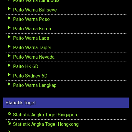
Paito Warna Cambodia
Paito Warna Bullseye
Paito Warna Pcso
Paito Warna Korea
Paito Warna Laos
Paito Warna Taipei
Paito Warna Nevada
Paito HK 6D
Paito Sydney 6D
Paito Warna Lengkap
Statistik Togel
Statistik Angka Togel Singapore
Statistik Angka Togel Hongkong