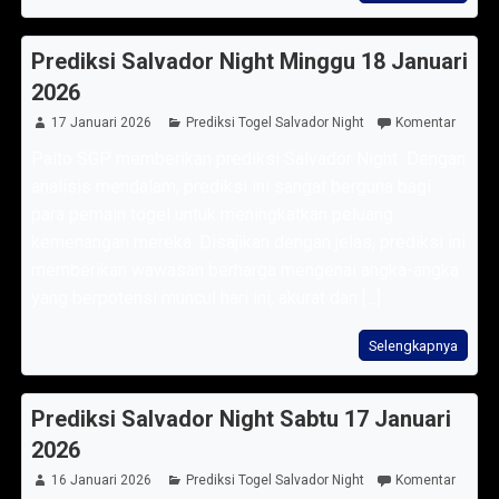
Prediksi Salvador Night Minggu 18 Januari
2026
17 Januari 2026
Prediksi Togel Salvador Night
Komentar
Paito SGP memberikan prediksi Salvador Night Dengan
analisis mendalam, prediksi ini sangat berguna bagi
para pemain togel untuk meningkatkan peluang
kemenangan mereka. Disajikan dengan jelas, prediksi ini
memberikan wawasan berharga mengenai angka-angka
yang berpotensi muncul hari ini, akurat dan [...]
Selengkapnya
Prediksi Salvador Night Sabtu 17 Januari
2026
16 Januari 2026
Prediksi Togel Salvador Night
Komentar