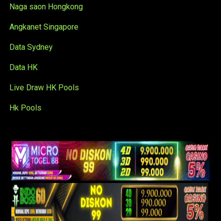
Naga saon Hongkong
Angkanet Singapore
Data Sydney
Data HK
Live Draw HK Pools
Hk Pools