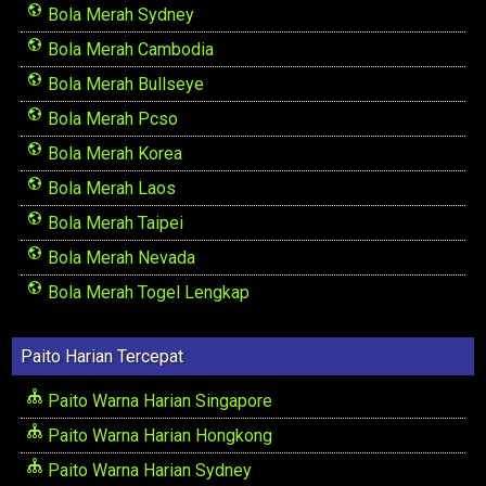
Bola Merah Sydney
Bola Merah Cambodia
Bola Merah Bullseye
Bola Merah Pcso
Bola Merah Korea
Bola Merah Laos
Bola Merah Taipei
Bola Merah Nevada
Bola Merah Togel Lengkap
Paito Harian Tercepat
Paito Warna Harian Singapore
Paito Warna Harian Hongkong
Paito Warna Harian Sydney