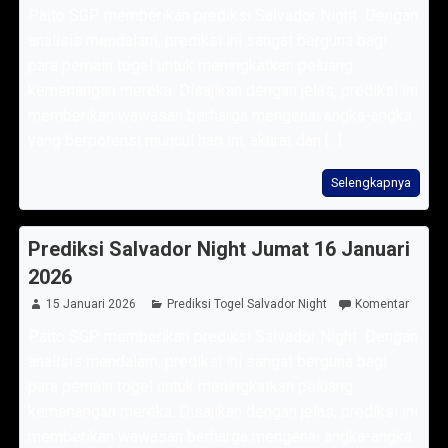
Paito SGP memberikan prediksi Salvador Night Dengan
analisis mendalam, prediksi ini sangat berguna bagi
para pemain togel untuk meningkatkan peluang
kemenangan mereka. Disajikan dengan jelas, prediksi ini
memberikan wawasan berharga mengenai angka-angka
yang berpotensi muncul hari ini, akurat dan [...]
Selengkapnya
Prediksi Salvador Night Jumat 16 Januari
2026
15 Januari 2026
Prediksi Togel Salvador Night
Komentar
Paito SGP memberikan prediksi Salvador Night Dengan
analisis mendalam, prediksi ini sangat berguna bagi
para pemain togel untuk meningkatkan peluang
kemenangan mereka. Disajikan dengan jelas, prediksi ini
memberikan wawasan berharga mengenai angka-angka