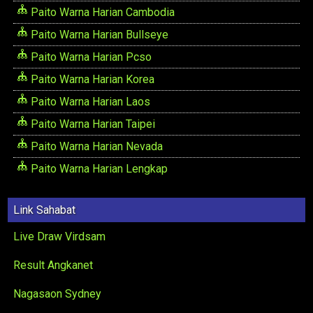
Paito Warna Harian Cambodia
Paito Warna Harian Bullseye
Paito Warna Harian Pcso
Paito Warna Harian Korea
Paito Warna Harian Laos
Paito Warna Harian Taipei
Paito Warna Harian Nevada
Paito Warna Harian Lengkap
Link Sahabat
Live Draw Virdsam
Result Angkanet
Nagasaon Sydney