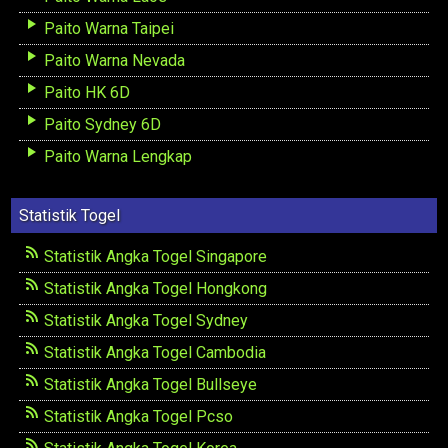
Paito Warna Taipei
Paito Warna Nevada
Paito HK 6D
Paito Sydney 6D
Paito Warna Lengkap
Statistik Togel
Statistik Angka Togel Singapore
Statistik Angka Togel Hongkong
Statistik Angka Togel Sydney
Statistik Angka Togel Cambodia
Statistik Angka Togel Bullseye
Statistik Angka Togel Pcso