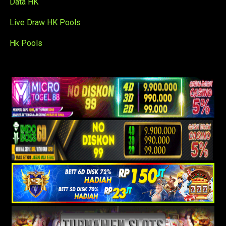
Data HK
Live Draw HK Pools
Hk Pools