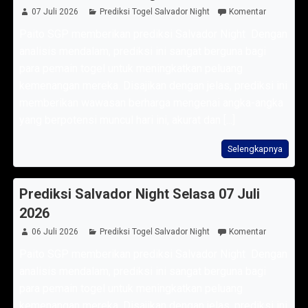
07 Juli 2026
Prediksi Togel Salvador Night
Komentar
Paito SGP memberikan prediksi Salvador Night Dengan
analisis mendalam, prediksi ini sangat berguna bagi
para pemain togel untuk meningkatkan peluang
kemenangan mereka. Disajikan dengan jelas, prediksi ini
memberikan wawasan berharga mengenai angka-angka
yang berpotensi muncul hari ini, akurat dan [...]
Selengkapnya
Prediksi Salvador Night Selasa 07 Juli
2026
06 Juli 2026
Prediksi Togel Salvador Night
Komentar
Paito SGP memberikan prediksi Salvador Night Dengan
analisis mendalam, prediksi ini sangat berguna bagi
para pemain togel untuk meningkatkan peluang
kemenangan mereka. Disajikan dengan jelas, prediksi ini