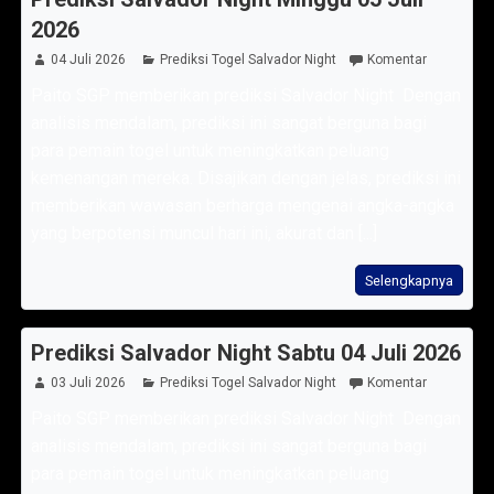
2026
04 Juli 2026
Prediksi Togel Salvador Night
Komentar
Paito SGP memberikan prediksi Salvador Night Dengan
analisis mendalam, prediksi ini sangat berguna bagi
para pemain togel untuk meningkatkan peluang
kemenangan mereka. Disajikan dengan jelas, prediksi ini
memberikan wawasan berharga mengenai angka-angka
yang berpotensi muncul hari ini, akurat dan [...]
Selengkapnya
Prediksi Salvador Night Sabtu 04 Juli 2026
03 Juli 2026
Prediksi Togel Salvador Night
Komentar
Paito SGP memberikan prediksi Salvador Night Dengan
analisis mendalam, prediksi ini sangat berguna bagi
para pemain togel untuk meningkatkan peluang