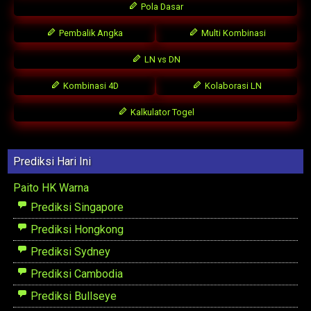
Pola Dasar
Pembalik Angka
Multi Kombinasi
LN vs DN
Kombinasi 4D
Kolaborasi LN
Kalkulator Togel
Prediksi Hari Ini
Paito HK Warna
Prediksi Singapore
Prediksi Hongkong
Prediksi Sydney
Prediksi Cambodia
Prediksi Bullseye