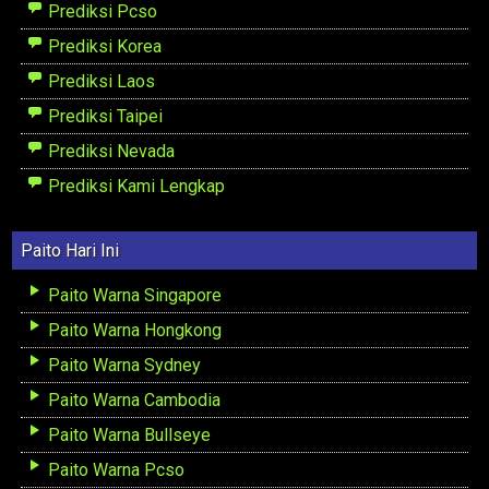
Prediksi Pcso
Prediksi Korea
Prediksi Laos
Prediksi Taipei
Prediksi Nevada
Prediksi Kami Lengkap
Paito Hari Ini
Paito Warna Singapore
Paito Warna Hongkong
Paito Warna Sydney
Paito Warna Cambodia
Paito Warna Bullseye
Paito Warna Pcso