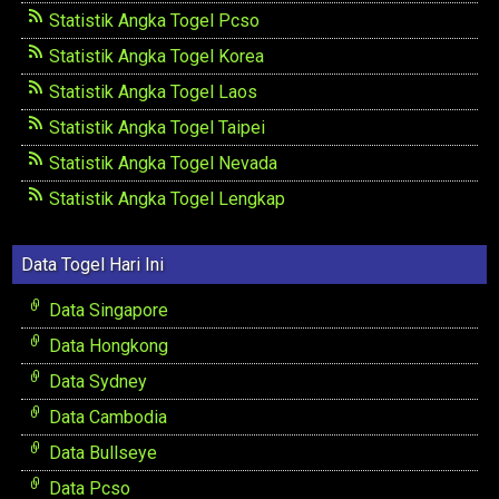
Statistik Angka Togel Pcso
Statistik Angka Togel Korea
Statistik Angka Togel Laos
Statistik Angka Togel Taipei
Statistik Angka Togel Nevada
Statistik Angka Togel Lengkap
Data Togel Hari Ini
Data Singapore
Data Hongkong
Data Sydney
Data Cambodia
Data Bullseye
Data Pcso