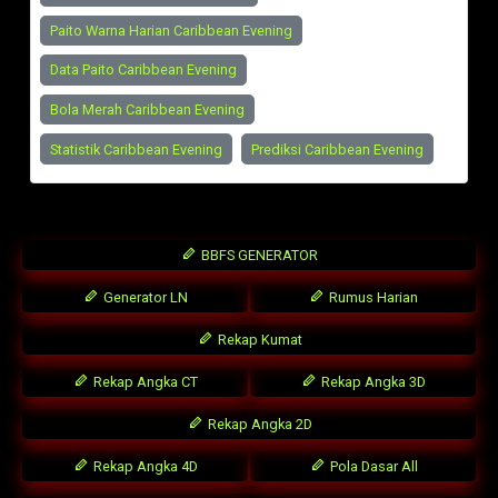
Paito Warna Harian Caribbean Evening
Data Paito Caribbean Evening
Bola Merah Caribbean Evening
Statistik Caribbean Evening
Prediksi Caribbean Evening
BBFS GENERATOR
Generator LN
Rumus Harian
Rekap Kumat
Rekap Angka CT
Rekap Angka 3D
Rekap Angka 2D
Rekap Angka 4D
Pola Dasar All