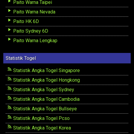
Paito Warna Taipei
Paito Warna Nevada
Paito HK 6D
Paito Sydney 6D
Paito Warna Lengkap
Statistik Togel
Statistik Angka Togel Singapore
Statistik Angka Togel Hongkong
Statistik Angka Togel Sydney
Statistik Angka Togel Cambodia
Statistik Angka Togel Bullseye
Statistik Angka Togel Pcso
Statistik Angka Togel Korea