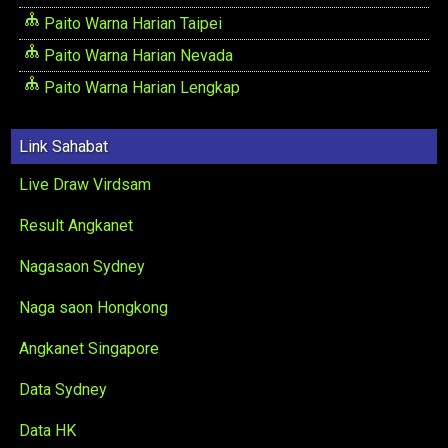
Paito Warna Harian Taipei
Paito Warna Harian Nevada
Paito Warna Harian Lengkap
Link Sahabat
Live Draw Virdsam
Result Angkanet
Nagasaon Sydney
Naga saon Hongkong
Angkanet Singapore
Data Sydney
Data HK