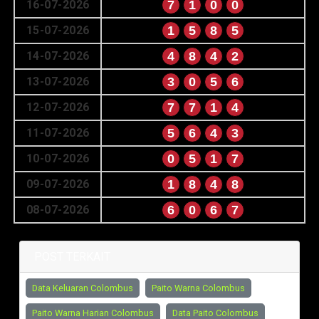
16-07-2026
7
1
0
0
15-07-2026
1
5
8
5
14-07-2026
4
8
4
2
13-07-2026
3
0
5
6
12-07-2026
7
7
1
4
11-07-2026
5
6
4
3
10-07-2026
0
5
1
7
09-07-2026
1
8
4
8
08-07-2026
6
0
6
7
POST TERKAIT
Data Keluaran Colombus
Paito Warna Colombus
Paito Warna Harian Colombus
Data Paito Colombus