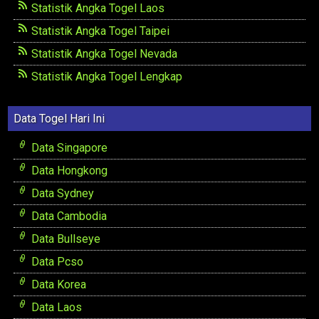
Statistik Angka Togel Laos
Statistik Angka Togel Taipei
Statistik Angka Togel Nevada
Statistik Angka Togel Lengkap
Data Togel Hari Ini
Data Singapore
Data Hongkong
Data Sydney
Data Cambodia
Data Bullseye
Data Pcso
Data Korea
Data Laos