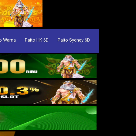
to Warna
Paito HK 6D
Paito Sydney 6D