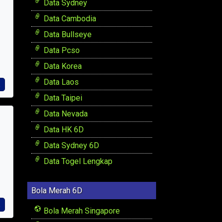
Data Sydney
Data Cambodia
Data Bullseye
Data Pcso
Data Korea
Data Laos
a
Data Taipei
Data Nevada
Data HK 6D
Data Sydney 6D
Data Togel Lengkap
Bola Merah 6D
a
Bola Merah Singapore