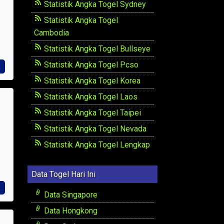
Statistik Angka Togel Sydney
Statistik Angka Togel
Cambodia
Statistik Angka Togel Bullseye
Statistik Angka Togel Pcso
a
Statistik Angka Togel Korea
Statistik Angka Togel Laos
Statistik Angka Togel Taipei
Statistik Angka Togel Nevada
Statistik Angka Togel Lengkap
Data Togel Hari Ini
a
Data Singapore
Data Hongkong