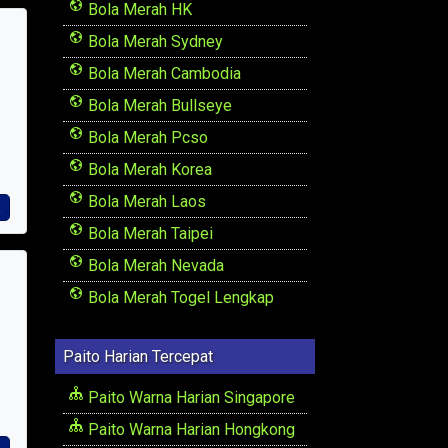
Bola Merah HK
Bola Merah Sydney
Bola Merah Cambodia
Bola Merah Bullseye
Bola Merah Pcso
Bola Merah Korea
Bola Merah Laos
a
Bola Merah Taipei
Bola Merah Nevada
Bola Merah Togel Lengkap
Paito Harian Tercepat
Paito Warna Harian Singapore
Paito Warna Harian Hongkong