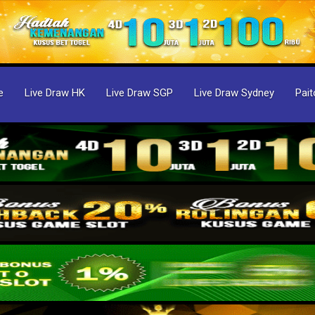
e
Live Draw HK
Live Draw SGP
Live Draw Sydney
Pai