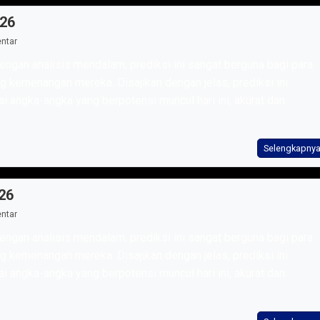
026
ntar
gan analisis mendalam, prediksi ini sangat berguna bagi para
 kemenangan mereka. Disajikan dengan jelas, prediksi ini
ngka-angka yang berpotensi muncul hari ini, akurat dan
Selengkapny
026
ntar
gan analisis mendalam, prediksi ini sangat berguna bagi para
 kemenangan mereka. Disajikan dengan jelas, prediksi ini
ngka-angka yang berpotensi muncul hari ini, akurat dan