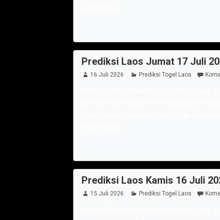
tepercaya [...]
Prediksi Laos Jumat 17 Juli 2
16 Juli 2026
Prediksi Togel Laos
Kome
Paito SGP memberikan prediksi Laos Den
pemain togel untuk meningkatkan peluang
memberikan wawasan berharga mengenai a
tepercaya [...]
Prediksi Laos Kamis 16 Juli 2
15 Juli 2026
Prediksi Togel Laos
Kome
Paito SGP memberikan prediksi Laos Den