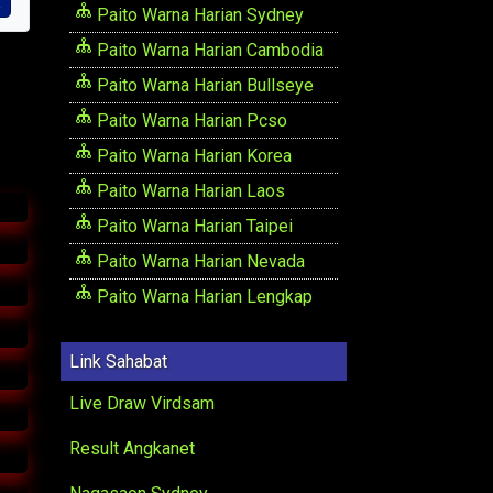
a
Paito Warna Harian Sydney
Paito Warna Harian Cambodia
Paito Warna Harian Bullseye
Paito Warna Harian Pcso
Paito Warna Harian Korea
Paito Warna Harian Laos
Paito Warna Harian Taipei
Paito Warna Harian Nevada
Paito Warna Harian Lengkap
Link Sahabat
Live Draw Virdsam
Result Angkanet