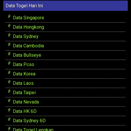
Data Togel Hari Ini
Data Singapore
Data Hongkong
Data Sydney
Data Cambodia
Data Bullseye
Data Pcso
Data Korea
Data Laos
Data Taipei
Data Nevada
Data HK 6D
Data Sydney 6D
Data Togel Lengkap