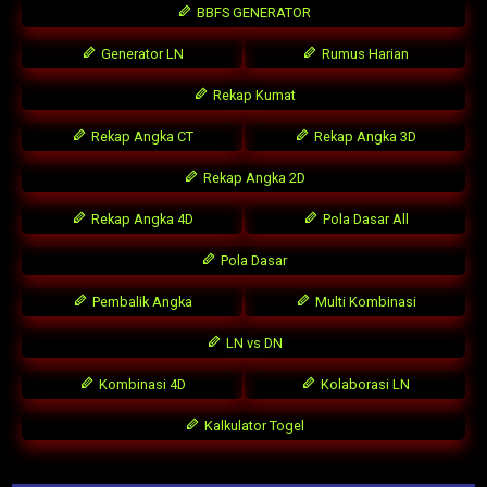
BBFS GENERATOR
Generator LN
Rumus Harian
Rekap Kumat
Rekap Angka CT
Rekap Angka 3D
Rekap Angka 2D
Rekap Angka 4D
Pola Dasar All
Pola Dasar
Pembalik Angka
Multi Kombinasi
LN vs DN
Kombinasi 4D
Kolaborasi LN
Kalkulator Togel