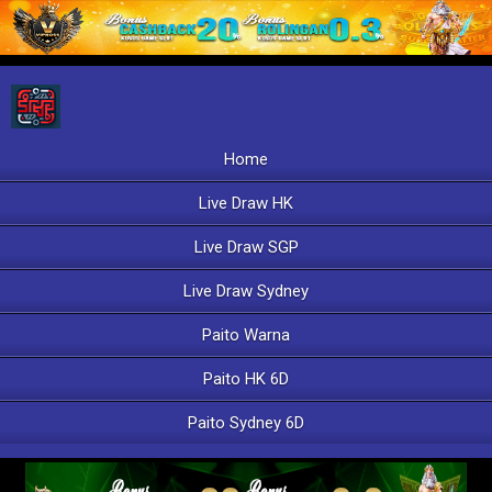
Home
Live Draw HK
Live Draw SGP
Live Draw Sydney
Paito Warna
Paito HK 6D
Paito Sydney 6D