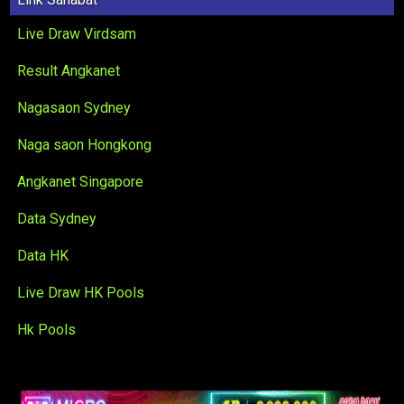
Live Draw Virdsam
Result Angkanet
Nagasaon Sydney
Naga saon Hongkong
Angkanet Singapore
Data Sydney
Data HK
Live Draw HK Pools
Hk Pools