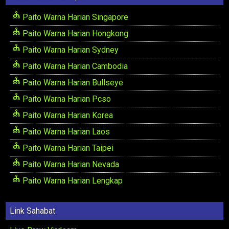
Paito Warna Harian Singapore
Paito Warna Harian Hongkong
Paito Warna Harian Sydney
Paito Warna Harian Cambodia
Paito Warna Harian Bullseye
Paito Warna Harian Pcso
Paito Warna Harian Korea
Paito Warna Harian Laos
Paito Warna Harian Taipei
Paito Warna Harian Nevada
Paito Warna Harian Lengkap
Link Sahabat