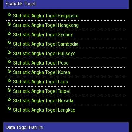
Statistik Togel
Statistik Angka Togel Singapore
Statistik Angka Togel Hongkong
Statistik Angka Togel Sydney
Statistik Angka Togel Cambodia
Statistik Angka Togel Bullseye
Statistik Angka Togel Pcso
Statistik Angka Togel Korea
Statistik Angka Togel Laos
Statistik Angka Togel Taipei
Statistik Angka Togel Nevada
Statistik Angka Togel Lengkap
Data Togel Hari Ini