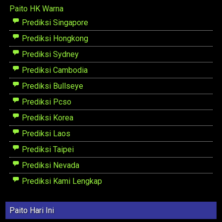
Paito HK Warna
Prediksi Singapore
Prediksi Hongkong
Prediksi Sydney
Prediksi Cambodia
Prediksi Bullseye
Prediksi Pcso
Prediksi Korea
Prediksi Laos
Prediksi Taipei
Prediksi Nevada
Prediksi Kami Lengkap
Paito Hari Ini