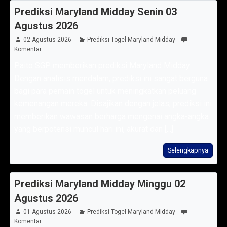
Prediksi Maryland Midday Senin 03
Agustus 2026
02 Agustus 2026
Prediksi Togel Maryland Midday
Komentar
Paito SGP memberikan prediksi Maryland Midday
Dengan analisis mendalam, prediksi ini sangat berguna
bagi para pemain togel untuk meningkatkan peluang
kemenangan mereka. Disajikan dengan jelas, prediksi ini
memberikan wawasan berharga mengenai angka-angka
yang berpotensi muncul hari ini, akurat dan [...]
Selengkapnya
Prediksi Maryland Midday Minggu 02
Agustus 2026
01 Agustus 2026
Prediksi Togel Maryland Midday
Komentar