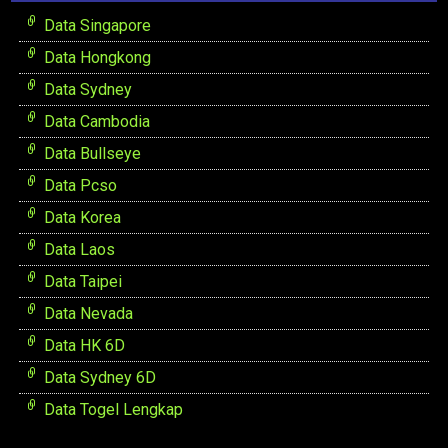
Data Singapore
Data Hongkong
Data Sydney
Data Cambodia
Data Bullseye
Data Pcso
Data Korea
Data Laos
Data Taipei
Data Nevada
Data HK 6D
Data Sydney 6D
Data Togel Lengkap