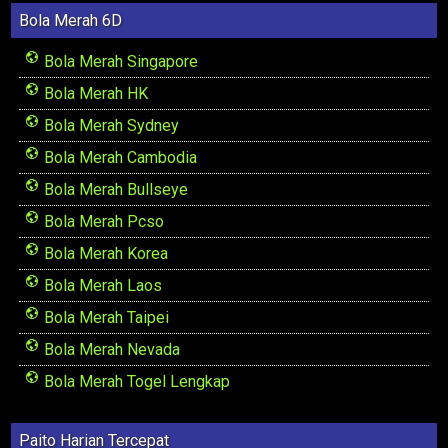
Bola Merah 6D
Bola Merah Singapore
Bola Merah HK
Bola Merah Sydney
Bola Merah Cambodia
Bola Merah Bullseye
Bola Merah Pcso
Bola Merah Korea
Bola Merah Laos
Bola Merah Taipei
Bola Merah Nevada
Bola Merah Togel Lengkap
Paito Harian Tercepat