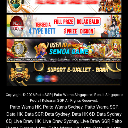
Copyright © 2026 Paito SGP | Paito Warna Singapore | Result Singapore
Pools | Keluaran SGP. All Rights Reserved.
Paito Warna HK
,
Paito Warna Sydney
,
Paito Warna SGP
,
Data HK
,
Data SGP
,
Data Sydney
,
Data HK 6D
,
Data Sydney
6D
,
Live Draw HK
,
Live Draw Sydney
,
Live Draw SGP
,
Paito