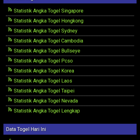
Statistik Angka Togel Singapore
Statistik Angka Togel Hongkong
Statistik Angka Togel Sydney
Statistik Angka Togel Cambodia
Statistik Angka Togel Bullseye
Statistik Angka Togel Pcso
Statistik Angka Togel Korea
Statistik Angka Togel Laos
Statistik Angka Togel Taipei
Statistik Angka Togel Nevada
Statistik Angka Togel Lengkap
Data Togel Hari Ini