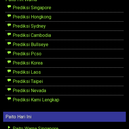
Prediksi Singapore
Prediksi Hongkong
Prediksi Sydney
Prediksi Cambodia
Prediksi Bullseye
Prediksi Pcso
Prediksi Korea
Prediksi Laos
Prediksi Taipei
Prediksi Nevada
Prediksi Kami Lengkap
Paito Hari Ini
Paito Warna Singapore