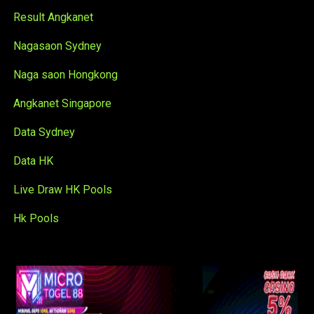
Result Angkanet
Nagasaon Sydney
Naga saon Hongkong
Angkanet Singapore
Data Sydney
Data HK
Live Draw HK Pools
Hk Pools