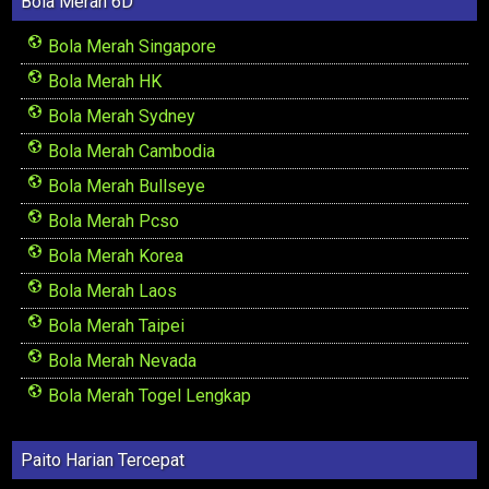
Bola Merah 6D
Bola Merah Singapore
Bola Merah HK
Bola Merah Sydney
Bola Merah Cambodia
Bola Merah Bullseye
Bola Merah Pcso
Bola Merah Korea
Bola Merah Laos
Bola Merah Taipei
Bola Merah Nevada
Bola Merah Togel Lengkap
Paito Harian Tercepat