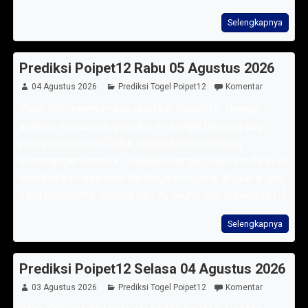
Selengkapnya
Prediksi Poipet12 Rabu 05 Agustus 2026
04 Agustus 2026
Prediksi Togel Poipet12
Komentar
Paito SGP memberikan prediksi Poipet12 Dengan
analisis mendalam, prediksi ini sangat berguna bagi
para pemain togel untuk meningkatkan peluang
kemenangan mereka. Disajikan dengan jelas, prediksi ini
memberikan wawasan berharga mengenai angka-angka
yang berpotensi muncul hari ini, akurat dan tepercaya [...]
Selengkapnya
Prediksi Poipet12 Selasa 04 Agustus 2026
03 Agustus 2026
Prediksi Togel Poipet12
Komentar