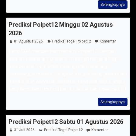
Selengkapnya
Prediksi Poipet12 Minggu 02 Agustus
2026
01 Agustus 2026
Prediksi Togel Poipet12
Komentar
Paito SGP memberikan prediksi Poipet12 Dengan
analisis mendalam, prediksi ini sangat berguna bagi
para pemain togel untuk meningkatkan peluang
kemenangan mereka. Disajikan dengan jelas, prediksi ini
memberikan wawasan berharga mengenai angka-angka
yang berpotensi muncul hari ini, akurat dan tepercaya [...]
Selengkapnya
Prediksi Poipet12 Sabtu 01 Agustus 2026
31 Juli 2026
Prediksi Togel Poipet12
Komentar