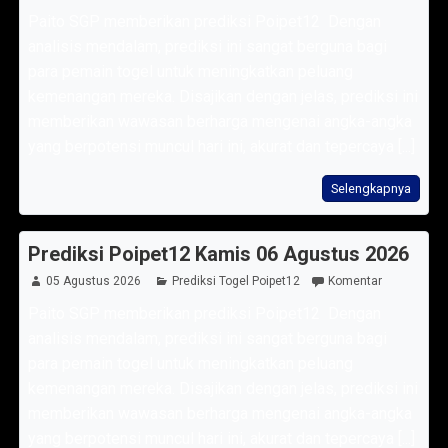
Paito SGP memberikan prediksi Poipet12 Dengan
analisis mendalam, prediksi ini sangat berguna bagi
para pemain togel untuk meningkatkan peluang
kemenangan mereka. Disajikan dengan jelas, prediksi ini
memberikan wawasan berharga mengenai angka-angka
yang berpotensi muncul hari ini, akurat dan tepercaya [...]
Selengkapnya
Prediksi Poipet12 Kamis 06 Agustus 2026
05 Agustus 2026
Prediksi Togel Poipet12
Komentar
Paito SGP memberikan prediksi Poipet12 Dengan
analisis mendalam, prediksi ini sangat berguna bagi
para pemain togel untuk meningkatkan peluang
kemenangan mereka. Disajikan dengan jelas, prediksi ini
memberikan wawasan berharga mengenai angka-angka
yang berpotensi muncul hari ini, akurat dan tepercaya [...]