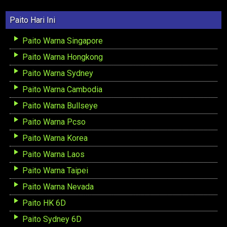
Paito Hari Ini
Paito Warna Singapore
Paito Warna Hongkong
Paito Warna Sydney
Paito Warna Cambodia
Paito Warna Bullseye
Paito Warna Pcso
Paito Warna Korea
Paito Warna Laos
Paito Warna Taipei
Paito Warna Nevada
Paito HK 6D
Paito Sydney 6D