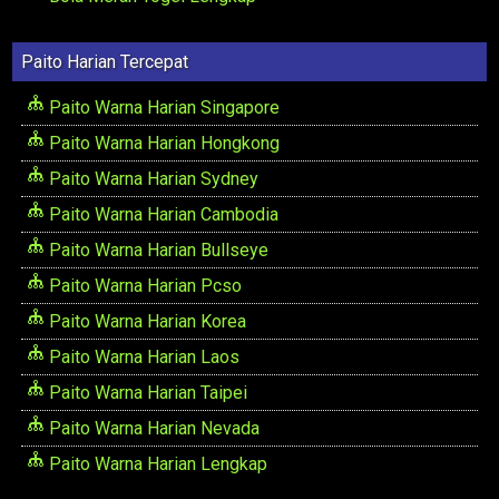
Paito Harian Tercepat
Paito Warna Harian Singapore
Paito Warna Harian Hongkong
Paito Warna Harian Sydney
Paito Warna Harian Cambodia
Paito Warna Harian Bullseye
Paito Warna Harian Pcso
Paito Warna Harian Korea
Paito Warna Harian Laos
Paito Warna Harian Taipei
Paito Warna Harian Nevada
Paito Warna Harian Lengkap