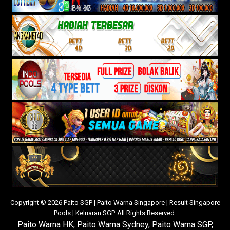
Copyright © 2026 Paito SGP | Paito Warna Singapore | Result Singapore
Pools | Keluaran SGP. All Rights Reserved.
Paito Warna HK
,
Paito Warna Sydney
,
Paito Warna SGP
,