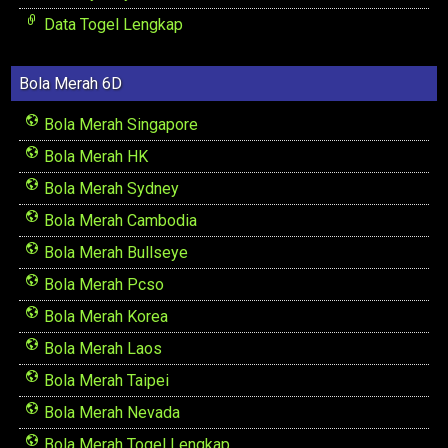
Data Togel Lengkap
Bola Merah 6D
Bola Merah Singapore
Bola Merah HK
Bola Merah Sydney
Bola Merah Cambodia
Bola Merah Bullseye
Bola Merah Pcso
Bola Merah Korea
Bola Merah Laos
Bola Merah Taipei
Bola Merah Nevada
Bola Merah Togel Lengkap