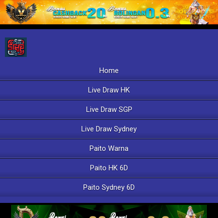
Home
Live Draw HK
Live Draw SGP
Live Draw Sydney
Paito Warna
Paito HK 6D
Paito Sydney 6D