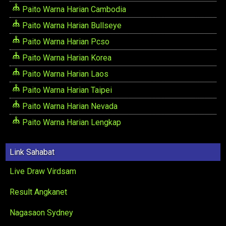
Paito Warna Harian Cambodia
Paito Warna Harian Bullseye
Paito Warna Harian Pcso
Paito Warna Harian Korea
Paito Warna Harian Laos
Paito Warna Harian Taipei
Paito Warna Harian Nevada
Paito Warna Harian Lengkap
Link Sahabat
Live Draw Virdsam
Result Angkanet
Nagasaon Sydney