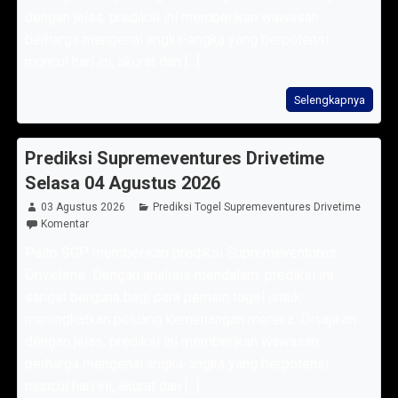
dengan jelas, prediksi ini memberikan wawasan
berharga mengenai angka-angka yang berpotensi
muncul hari ini, akurat dan [...]
Selengkapnya
Prediksi Supremeventures Drivetime
Selasa 04 Agustus 2026
03 Agustus 2026
Prediksi Togel Supremeventures Drivetime
Komentar
Paito SGP memberikan prediksi Supremeventures
Drivetime Dengan analisis mendalam, prediksi ini
sangat berguna bagi para pemain togel untuk
meningkatkan peluang kemenangan mereka. Disajikan
dengan jelas, prediksi ini memberikan wawasan
berharga mengenai angka-angka yang berpotensi
muncul hari ini, akurat dan [...]