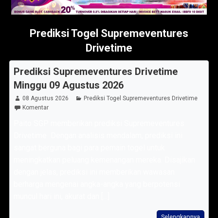
Prediksi Togel Supremeventures
Drivetime
Prediksi Supremeventures Drivetime
Minggu 09 Agustus 2026
08 Agustus 2026
Prediksi Togel Supremeventures Drivetime
Komentar
Paito SGP memberikan prediksi Supremeventures
Drivetime Dengan analisis mendalam, prediksi ini
sangat berguna bagi para pemain togel untuk
meningkatkan peluang kemenangan mereka. Disajikan
dengan jelas, prediksi ini memberikan wawasan
berharga mengenai angka-angka yang berpotensi
muncul hari ini, akurat dan [...]
Selengkapnya