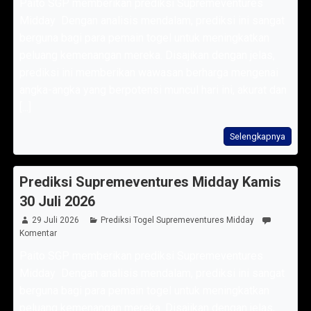
Paito SGP memberikan prediksi Supremeventures
Midday Dengan analisis mendalam, prediksi ini sangat
berguna bagi para pemain togel untuk meningkatkan
peluang kemenangan mereka. Disajikan dengan jelas,
prediksi ini memberikan wawasan berharga mengenai
angka-angka yang berpotensi muncul hari ini, akurat dan
[...]
Selengkapnya
Prediksi Supremeventures Midday Kamis
30 Juli 2026
29 Juli 2026
Prediksi Togel Supremeventures Midday
Komentar
Paito SGP memberikan prediksi Supremeventures
Midday Dengan analisis mendalam, prediksi ini sangat
berguna bagi para pemain togel untuk meningkatkan
peluang kemenangan mereka. Disajikan dengan jelas,