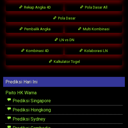
Rekap Angka 4D
Pola Dasar All
Pola Dasar
Pembalik Angka
Multi Kombinasi
LN vs DN
Kombinasi 4D
Kolaborasi LN
Kalkulator Togel
Prediksi Hari Ini
Paito HK Warna
Prediksi Singapore
Prediksi Hongkong
Prediksi Sydney