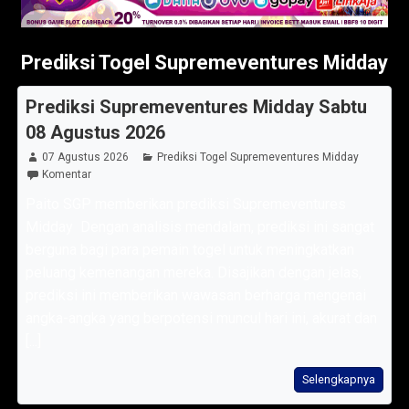
Prediksi Togel Supremeventures Midday
Prediksi Supremeventures Midday Sabtu
08 Agustus 2026
07 Agustus 2026
Prediksi Togel Supremeventures Midday
Komentar
Paito SGP memberikan prediksi Supremeventures
Midday Dengan analisis mendalam, prediksi ini sangat
berguna bagi para pemain togel untuk meningkatkan
peluang kemenangan mereka. Disajikan dengan jelas,
prediksi ini memberikan wawasan berharga mengenai
angka-angka yang berpotensi muncul hari ini, akurat dan
[...]
Selengkapnya