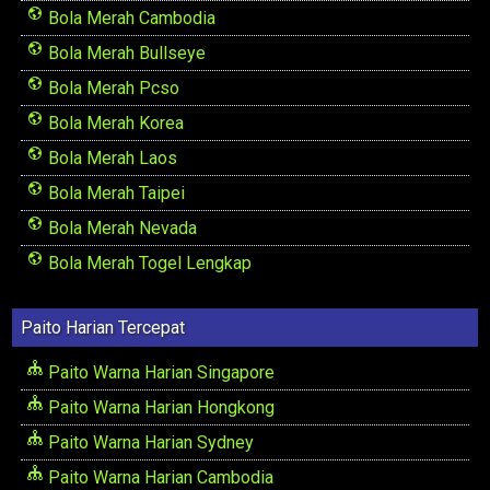
Bola Merah Cambodia
Bola Merah Bullseye
Bola Merah Pcso
Bola Merah Korea
Bola Merah Laos
Bola Merah Taipei
Bola Merah Nevada
Bola Merah Togel Lengkap
Paito Harian Tercepat
Paito Warna Harian Singapore
Paito Warna Harian Hongkong
Paito Warna Harian Sydney
Paito Warna Harian Cambodia