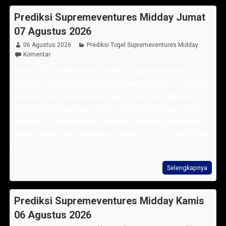
Prediksi Supremeventures Midday Jumat
07 Agustus 2026
06 Agustus 2026
Prediksi Togel Supremeventures Midday
Komentar
Paito SGP memberikan prediksi Supremeventures
Midday Dengan analisis mendalam, prediksi ini sangat
berguna bagi para pemain togel untuk meningkatkan
peluang kemenangan mereka. Disajikan dengan jelas,
prediksi ini memberikan wawasan berharga mengenai
angka-angka yang berpotensi muncul hari ini, akurat dan
[...]
Selengkapnya
Prediksi Supremeventures Midday Kamis
06 Agustus 2026