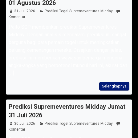
01 Agustus 2026
31 Juli 2026
Prediksi Togel Supremeventures Midday
Komentar
Paito SGP memberikan prediksi Supremeventures
Midday Dengan analisis mendalam, prediksi ini sangat
berguna bagi para pemain togel untuk meningkatkan
peluang kemenangan mereka. Disajikan dengan jelas,
prediksi ini memberikan wawasan berharga mengenai
angka-angka yang berpotensi muncul hari ini, akurat dan
[...]
Selengkapnya
Prediksi Supremeventures Midday Jumat
31 Juli 2026
30 Juli 2026
Prediksi Togel Supremeventures Midday
Komentar