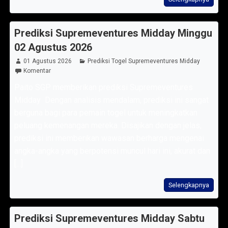
Prediksi Supremeventures Midday Minggu
02 Agustus 2026
01 Agustus 2026
Prediksi Togel Supremeventures Midday
Komentar
Paito SGP memberikan prediksi Supremeventures
Midday Dengan analisis mendalam, prediksi ini sangat
berguna bagi para pemain togel untuk meningkatkan
peluang kemenangan mereka. Disajikan dengan jelas,
prediksi ini memberikan wawasan berharga mengenai
angka-angka yang berpotensi muncul hari ini, akurat dan
[...]
Selengkapnya
Prediksi Supremeventures Midday Sabtu