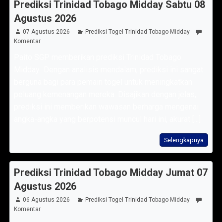
Prediksi Trinidad Tobago Midday Sabtu 08
Agustus 2026
07 Agustus 2026
Prediksi Togel Trinidad Tobago Midday
Komentar
Paito SGP memberikan prediksi Trinidad Tobago
Midday Dengan analisis mendalam, prediksi ini sangat
berguna bagi para pemain togel untuk meningkatkan
peluang kemenangan mereka. Disajikan dengan jelas,
prediksi ini memberikan wawasan berharga mengenai
angka-angka yang berpotensi muncul hari ini, akurat [...]
Selengkapnya
Prediksi Trinidad Tobago Midday Jumat 07
Agustus 2026
06 Agustus 2026
Prediksi Togel Trinidad Tobago Midday
Komentar