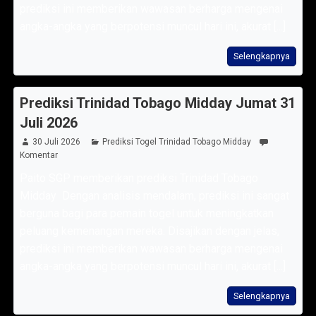
prediksi ini memberikan wawasan berharga mengenai
angka-angka yang berpotensi muncul hari ini, akurat [...]
Selengkapnya
Prediksi Trinidad Tobago Midday Jumat 31
Juli 2026
30 Juli 2026
Prediksi Togel Trinidad Tobago Midday
Komentar
Paito SGP memberikan prediksi Trinidad Tobago
Midday Dengan analisis mendalam, prediksi ini sangat
berguna bagi para pemain togel untuk meningkatkan
peluang kemenangan mereka. Disajikan dengan jelas,
prediksi ini memberikan wawasan berharga mengenai
angka-angka yang berpotensi muncul hari ini, akurat [...]
Selengkapnya