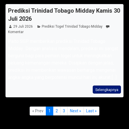
Prediksi Trinidad Tobago Midday Kamis 30
Juli 2026
29 Juli 2026
Prediksi Togel Trinidad Tobago Midday
Komentar
Paito SGP memberikan prediksi Trinidad Tobago
Midday Dengan analisis mendalam, prediksi ini sangat
berguna bagi para pemain togel untuk meningkatkan
peluang kemenangan mereka. Disajikan dengan jelas,
prediksi ini memberikan wawasan berharga mengenai
angka-angka yang berpotensi muncul hari ini, akurat [...]
Selengkapnya
« Prev
1
2
3
Next »
Last »