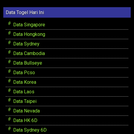
Data Togel Hari Ini
Data Singapore
Data Hongkong
Data Sydney
Data Cambodia
Data Bullseye
Data Pcso
Data Korea
Data Laos
Data Taipei
Data Nevada
Data HK 6D
Data Sydney 6D