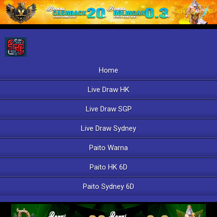
Home
Live Draw HK
Live Draw SGP
Live Draw Sydney
Paito Warna
Paito HK 6D
Paito Sydney 6D