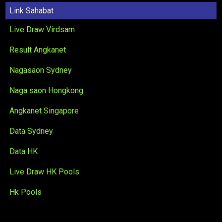
Link Sahabat
Live Draw Virdsam
Result Angkanet
Nagasaon Sydney
Naga saon Hongkong
Angkanet Singapore
Data Sydney
Data HK
Live Draw HK Pools
Hk Pools