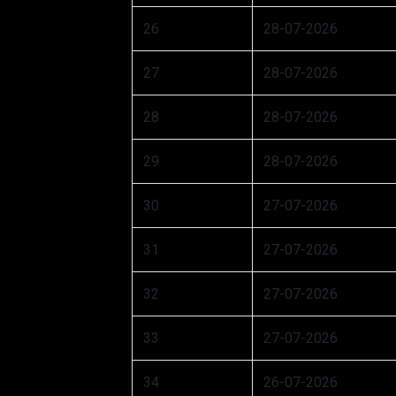
26
28-07-2026
27
28-07-2026
28
28-07-2026
29
28-07-2026
30
27-07-2026
31
27-07-2026
32
27-07-2026
33
27-07-2026
34
26-07-2026