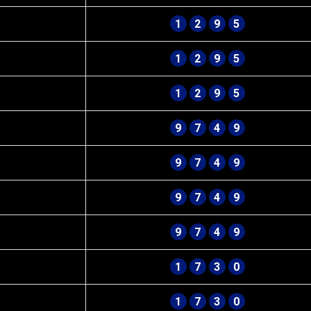
1
2
9
5
1
2
9
5
1
2
9
5
9
7
4
9
9
7
4
9
9
7
4
9
9
7
4
9
1
7
3
0
1
7
3
0