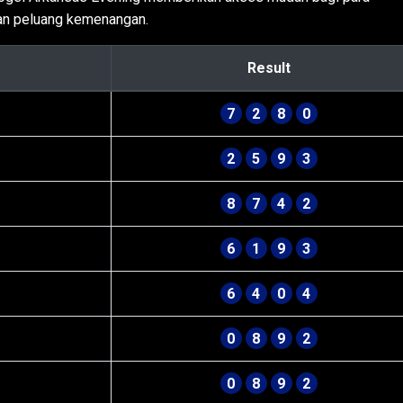
an peluang kemenangan.
Result
7
2
8
0
2
5
9
3
8
7
4
2
6
1
9
3
6
4
0
4
0
8
9
2
0
8
9
2