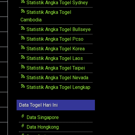
Statistik Angka Togel Sydney
Statistik Angka Togel
Cambodia
Statistik Angka Togel Bullseye
Statistik Angka Togel Pcso
Statistik Angka Togel Korea
Statistik Angka Togel Laos
Statistik Angka Togel Taipei
Statistik Angka Togel Nevada
Statistik Angka Togel Lengkap
Data Togel Hari Ini
Data Singapore
Data Hongkong