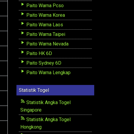
Paito Warna Pcso
Paito Warna Korea
Paito Warna Laos
Paito Warna Taipei
Paito Warna Nevada
Paito HK 6D
Paito Sydney 6D
Paito Warna Lengkap
Statistik Togel
Statistik Angka Togel
Singapore
Statistik Angka Togel
Hongkong