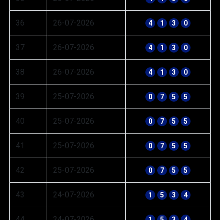
36
26-07-2026
4
1
3
0
37
26-07-2026
4
1
3
0
38
26-07-2026
4
1
3
0
39
25-07-2026
0
7
5
5
40
25-07-2026
0
7
5
5
41
25-07-2026
0
7
5
5
42
25-07-2026
0
7
5
5
43
24-07-2026
1
5
3
4
44
24-07-2026
1
5
3
4