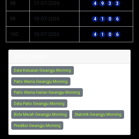
98
11-07-2026
4
9
3
3
99
10-07-2026
4
1
0
6
100
10-07-2026
4
1
0
6
POST TERKAIT
Data Keluaran Gwangju Morning
Paito Warna Gwangju Morning
Paito Warna Harian Gwangju Morning
Data Paito Gwangju Morning
Bola Merah Gwangju Morning
Statistik Gwangju Morning
Prediksi Gwangju Morning