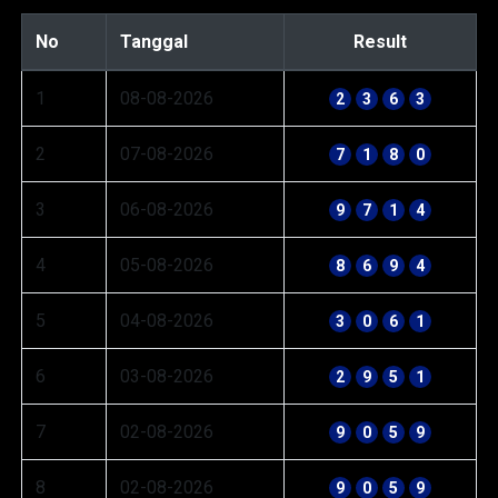
No
Tanggal
Result
1
08-08-2026
2
3
6
3
2
07-08-2026
7
1
8
0
3
06-08-2026
9
7
1
4
4
05-08-2026
8
6
9
4
5
04-08-2026
3
0
6
1
6
03-08-2026
2
9
5
1
7
02-08-2026
9
0
5
9
8
02-08-2026
9
0
5
9