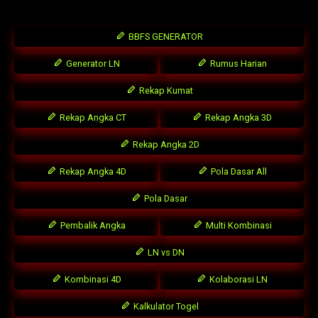
BBFS GENERATOR
Generator LN
Rumus Harian
Rekap Kumat
Rekap Angka CT
Rekap Angka 3D
Rekap Angka 2D
Rekap Angka 4D
Pola Dasar All
Pola Dasar
Pembalik Angka
Multi Kombinasi
LN vs DN
Kombinasi 4D
Kolaborasi LN
Kalkulator Togel