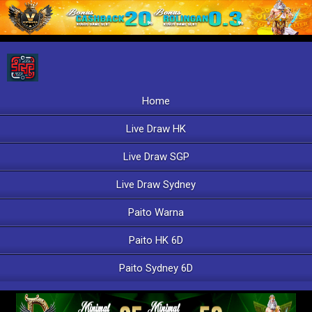
Home
Live Draw HK
Live Draw SGP
Live Draw Sydney
Paito Warna
Paito HK 6D
Paito Sydney 6D