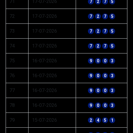
71
17-07-2026
7
2
7
5
72
17-07-2026
7
2
7
5
73
17-07-2026
7
2
7
5
74
17-07-2026
7
2
7
5
75
16-07-2026
9
0
0
3
76
16-07-2026
9
0
0
3
77
16-07-2026
9
0
0
3
78
16-07-2026
9
0
0
3
79
15-07-2026
2
4
5
1