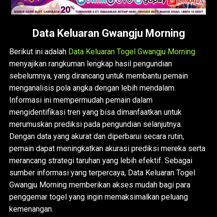
Data Keluaran Gwangju Morning
Berikut ini adalah
Data Keluaran Togel Gwangju Morning
menyajikan rangkuman lengkap hasil pengundian
sebelumnya, yang dirancang untuk membantu pemain
menganalisis pola angka dengan lebih mendalam.
Informasi ini mempermudah pemain dalam
mengidentifikasi tren yang bisa dimanfaatkan untuk
merumuskan prediksi pada pengundian selanjutnya.
Dengan data yang akurat dan diperbarui secara rutin,
pemain dapat meningkatkan akurasi prediksi mereka serta
merancang strategi taruhan yang lebih efektif. Sebagai
sumber informasi yang terpercaya, Data Keluaran Togel
Gwangju Morning memberikan akses mudah bagi para
penggemar togel yang ingin memaksimalkan peluang
kemenangan.