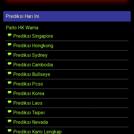
Prediksi Hari Ini
Paito HK Warna
Prediksi Singapore
Prediksi Hongkong
Prediksi Sydney
Prediksi Cambodia
Prediksi Bullseye
Prediksi Pcso
Prediksi Korea
Prediksi Laos
Prediksi Taipei
Prediksi Nevada
Prediksi Kami Lengkap