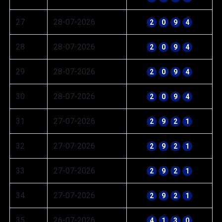
27
28-07-2026
2
0
9
4
28
28-07-2026
2
0
9
4
29
28-07-2026
2
0
9
4
30
28-07-2026
2
0
9
4
31
27-07-2026
2
9
2
1
32
27-07-2026
2
9
2
1
33
27-07-2026
2
9
2
1
34
27-07-2026
2
9
2
1
35
26-07-2026
4
1
3
0