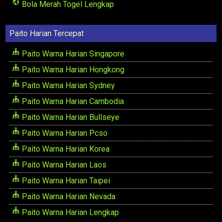
Bola Merah Togel Lengkap
Paito Harian Tercepat
Paito Warna Harian Singapore
Paito Warna Harian Hongkong
Paito Warna Harian Sydney
Paito Warna Harian Cambodia
Paito Warna Harian Bullseye
Paito Warna Harian Pcso
Paito Warna Harian Korea
Paito Warna Harian Laos
Paito Warna Harian Taipei
Paito Warna Harian Nevada
Paito Warna Harian Lengkap