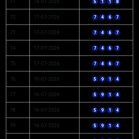
71
18-07-2026
5
1
1
8
72
17-07-2026
7
4
6
7
73
17-07-2026
7
4
6
7
74
17-07-2026
7
4
6
7
75
17-07-2026
7
4
6
7
76
16-07-2026
5
9
1
4
77
16-07-2026
5
9
1
4
78
16-07-2026
5
9
1
4
79
16-07-2026
5
9
1
4