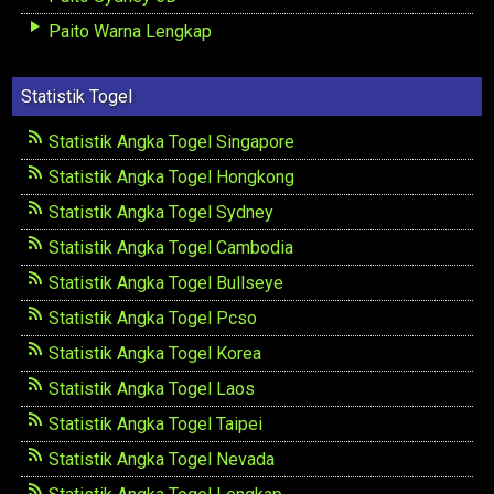
Paito Warna Lengkap
Statistik Togel
Statistik Angka Togel Singapore
Statistik Angka Togel Hongkong
Statistik Angka Togel Sydney
Statistik Angka Togel Cambodia
Statistik Angka Togel Bullseye
Statistik Angka Togel Pcso
Statistik Angka Togel Korea
Statistik Angka Togel Laos
Statistik Angka Togel Taipei
Statistik Angka Togel Nevada