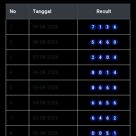
No
Tanggal
Result
1
09-08-2026
7
1
3
6
2
08-08-2026
5
4
6
0
3
07-08-2026
2
4
0
4
4
06-08-2026
8
0
1
4
5
05-08-2026
8
6
6
8
6
04-08-2026
6
6
5
6
7
03-08-2026
6
4
6
2
8
02-08-2026
0
0
5
1