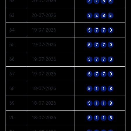
62
20-07-2026
3
2
8
5
63
20-07-2026
3
2
8
5
64
19-07-2026
5
7
7
0
65
19-07-2026
5
7
7
0
66
19-07-2026
5
7
7
0
67
19-07-2026
5
7
7
0
68
18-07-2026
5
1
1
8
69
18-07-2026
5
1
1
8
70
18-07-2026
5
1
1
8