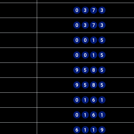
0
3
7
3
0
3
7
3
0
0
1
5
0
0
1
5
9
5
8
5
9
5
8
5
0
1
6
1
0
1
6
1
6
1
1
9