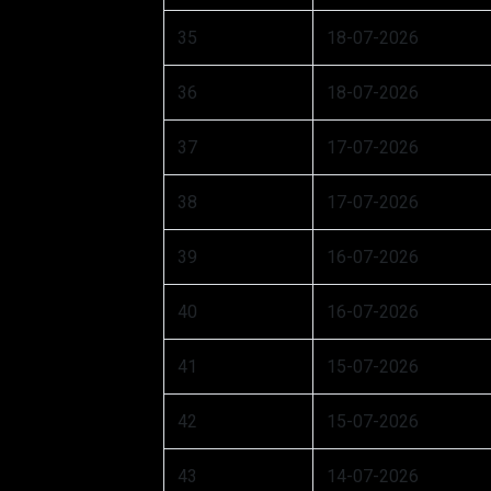
35
18-07-2026
36
18-07-2026
37
17-07-2026
38
17-07-2026
39
16-07-2026
40
16-07-2026
41
15-07-2026
42
15-07-2026
43
14-07-2026