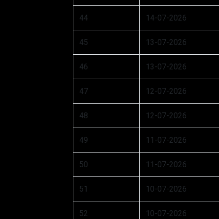
44
14-07-2026
45
13-07-2026
46
13-07-2026
47
12-07-2026
48
12-07-2026
49
11-07-2026
50
11-07-2026
51
10-07-2026
52
10-07-2026