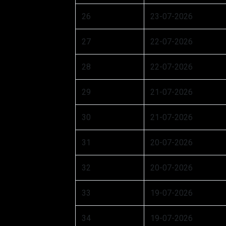
26
23-07-2026
27
22-07-2026
28
22-07-2026
29
21-07-2026
30
21-07-2026
31
20-07-2026
32
20-07-2026
33
19-07-2026
34
19-07-2026