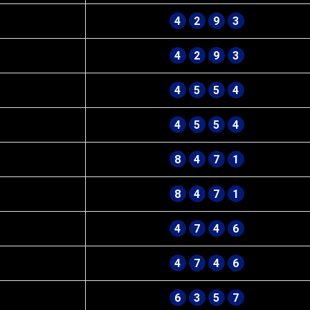
4
2
9
3
4
2
9
3
4
5
5
4
4
5
5
4
8
4
7
1
8
4
7
1
4
7
4
6
4
7
4
6
6
3
5
7