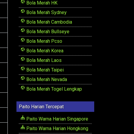
Bola Merah HK
Bola Merah Sydney
Bola Merah Cambodia
Bola Merah Bullseye
Bola Merah Pcso
Bola Merah Korea
Bola Merah Laos
Bola Merah Taipei
Bola Merah Nevada
Bola Merah Togel Lengkap
Paito Harian Tercepat
Paito Warna Harian Singapore
Paito Warna Harian Hongkong