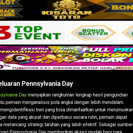
eluaran Pennsylvania Day
nsylvania Day
menyajikan rangkuman lengkap hasil pengundian
tu pemain menganalisis pola angka dengan lebih mendalam.
mengidentifikasi tren yang bisa dimanfaatkan untuk merumuska
an data yang akurat dan diperbarui secara rutin, pemain dapat
a merancang strategi taruhan yang lebih efektif. Sebagai sumber
 Togel Pennsylvania Day memberikan akses mudah bagi para