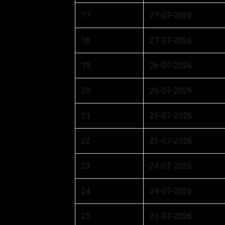
17
27-07-2026
18
27-07-2026
19
26-07-2026
20
26-07-2026
21
25-07-2026
22
25-07-2026
23
24-07-2026
24
24-07-2026
25
23-07-2026