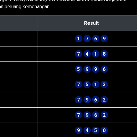
an peluang kemenangan.
Result
1
7
6
9
7
4
1
8
5
9
9
6
7
5
1
3
7
9
6
2
7
9
6
2
9
4
5
0