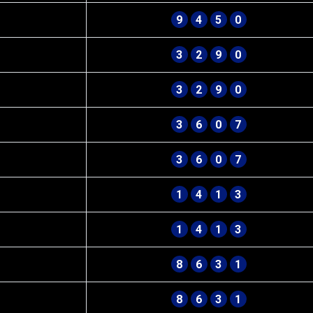
9
4
5
0
3
2
9
0
3
2
9
0
3
6
0
7
3
6
0
7
1
4
1
3
1
4
1
3
8
6
3
1
8
6
3
1