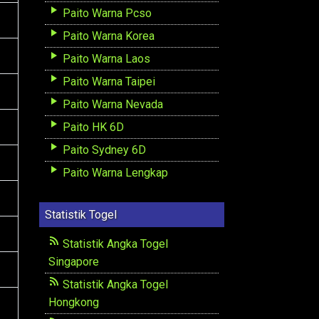
Paito Warna Pcso
Paito Warna Korea
Paito Warna Laos
Paito Warna Taipei
Paito Warna Nevada
Paito HK 6D
Paito Sydney 6D
Paito Warna Lengkap
Statistik Togel
Statistik Angka Togel
Singapore
Statistik Angka Togel
Hongkong