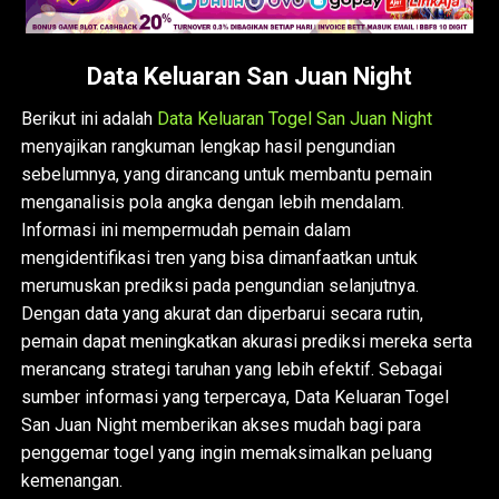
Data Keluaran San Juan Night
Berikut ini adalah
Data Keluaran Togel San Juan Night
menyajikan rangkuman lengkap hasil pengundian
sebelumnya, yang dirancang untuk membantu pemain
menganalisis pola angka dengan lebih mendalam.
Informasi ini mempermudah pemain dalam
mengidentifikasi tren yang bisa dimanfaatkan untuk
merumuskan prediksi pada pengundian selanjutnya.
Dengan data yang akurat dan diperbarui secara rutin,
pemain dapat meningkatkan akurasi prediksi mereka serta
merancang strategi taruhan yang lebih efektif. Sebagai
sumber informasi yang terpercaya, Data Keluaran Togel
San Juan Night memberikan akses mudah bagi para
penggemar togel yang ingin memaksimalkan peluang
kemenangan.