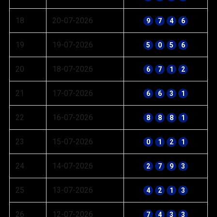
18
20-07-2026
9
7
4
6
19
19-07-2026
5
0
5
6
20
18-07-2026
6
7
1
2
21
17-07-2026
6
6
3
1
22
16-07-2026
8
8
8
1
23
15-07-2026
0
1
2
1
24
14-07-2026
2
7
9
3
25
13-07-2026
4
2
1
3
26
12-07-2026
7
4
3
3