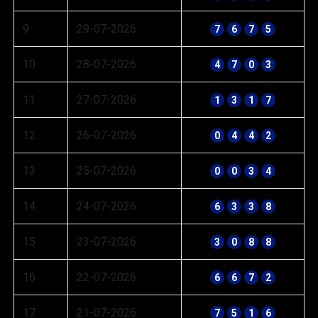
9
29-07-2026
7
6
7
5
10
28-07-2026
4
7
0
3
11
27-07-2026
1
3
1
7
12
26-07-2026
0
4
4
2
13
25-07-2026
0
0
3
4
14
24-07-2026
6
3
3
8
15
23-07-2026
3
0
8
8
16
22-07-2026
6
6
7
2
17
21-07-2026
7
5
1
6