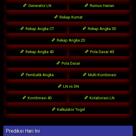
Generator LN
Rumus Harian
Rekap Kumat
Rekap Angka CT
Rekap Angka 3D
Rekap Angka 2D
Rekap Angka 4D
Pola Dasar All
Pola Dasar
Pembalik Angka
Multi Kombinasi
LN vs DN
Kombinasi 4D
Kolaborasi LN
Kalkulator Togel
Prediksi Hari Ini