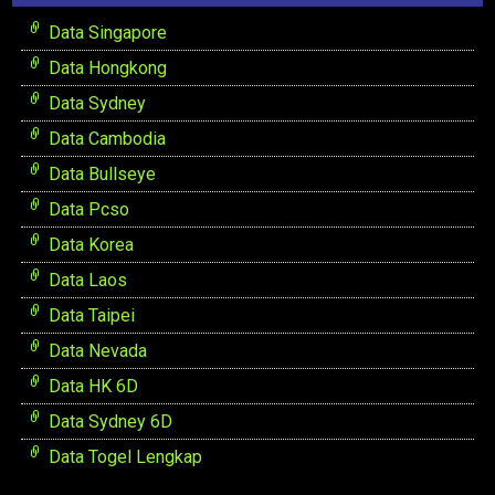
Data Singapore
Data Hongkong
Data Sydney
Data Cambodia
Data Bullseye
Data Pcso
Data Korea
Data Laos
Data Taipei
Data Nevada
Data HK 6D
Data Sydney 6D
Data Togel Lengkap