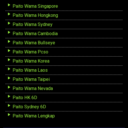
Paito Warna Singapore
Paito Warna Hongkong
Paito Warna Sydney
Paito Warna Cambodia
Paito Warna Bullseye
Paito Warna Pcso
Paito Warna Korea
Paito Warna Laos
Paito Warna Taipei
Paito Warna Nevada
Paito HK 6D
Paito Sydney 6D
Paito Warna Lengkap