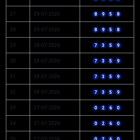
27
29-07-2026
8
9
5
8
28
29-07-2026
8
9
5
8
29
28-07-2026
7
3
5
9
30
28-07-2026
7
3
5
9
31
28-07-2026
7
3
5
9
32
28-07-2026
7
3
5
9
33
27-07-2026
0
2
6
0
34
27-07-2026
0
2
6
0
35
27-07-2026
0
2
6
0