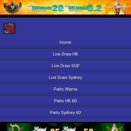
Home
Live Draw HK
Live Draw SGP
Live Draw Sydney
Paito Warna
Paito HK 6D
Paito Sydney 6D