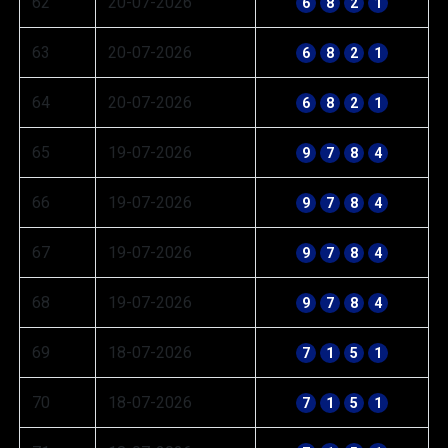
62
20-07-2026
6
8
2
1
63
20-07-2026
6
8
2
1
64
20-07-2026
6
8
2
1
65
19-07-2026
9
7
8
4
66
19-07-2026
9
7
8
4
67
19-07-2026
9
7
8
4
68
19-07-2026
9
7
8
4
69
18-07-2026
7
1
5
1
70
18-07-2026
7
1
5
1