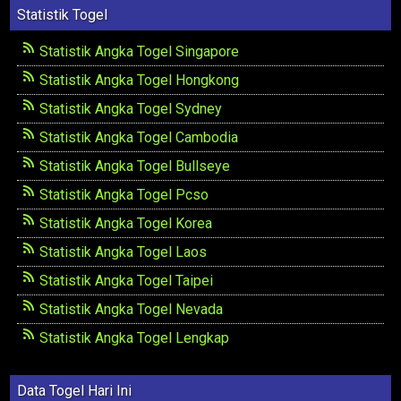
Statistik Togel
Statistik Angka Togel Singapore
Statistik Angka Togel Hongkong
Statistik Angka Togel Sydney
Statistik Angka Togel Cambodia
Statistik Angka Togel Bullseye
Statistik Angka Togel Pcso
Statistik Angka Togel Korea
Statistik Angka Togel Laos
Statistik Angka Togel Taipei
Statistik Angka Togel Nevada
Statistik Angka Togel Lengkap
Data Togel Hari Ini