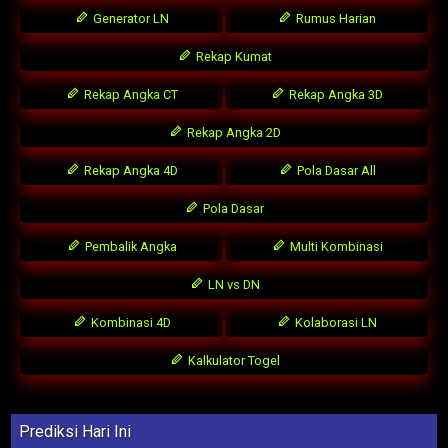
Generator LN
Rumus Harian
Rekap Kumat
Rekap Angka CT
Rekap Angka 3D
Rekap Angka 2D
Rekap Angka 4D
Pola Dasar All
Pola Dasar
Pembalik Angka
Multi Kombinasi
LN vs DN
Kombinasi 4D
Kolaborasi LN
Kalkulator Togel
Prediksi Hari Ini