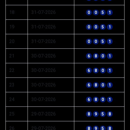
18
31-07-2026
0
0
5
1
19
31-07-2026
0
0
5
1
20
31-07-2026
0
0
5
1
21
30-07-2026
6
8
0
1
22
30-07-2026
6
8
0
1
23
30-07-2026
6
8
0
1
24
30-07-2026
6
8
0
1
25
29-07-2026
8
9
5
8
26
29-07-2026
8
9
5
8