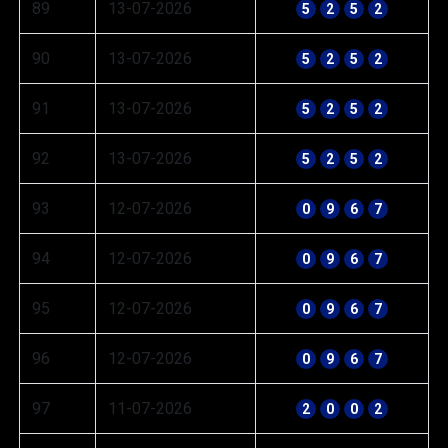
89
13-07-2026
5
2
5
2
90
13-07-2026
5
2
5
2
91
13-07-2026
5
2
5
2
92
13-07-2026
5
2
5
2
93
12-07-2026
0
9
6
7
94
12-07-2026
0
9
6
7
95
12-07-2026
0
9
6
7
96
12-07-2026
0
9
6
7
97
11-07-2026
2
0
0
2