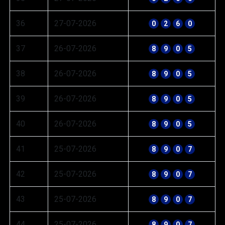
36
27-07-2026
0
2
6
0
37
26-07-2026
8
9
0
5
38
26-07-2026
8
9
0
5
39
26-07-2026
8
9
0
5
40
26-07-2026
8
9
0
5
41
25-07-2026
8
9
0
7
42
25-07-2026
8
9
0
7
43
25-07-2026
8
9
0
7
44
25-07-2026
8
9
0
7