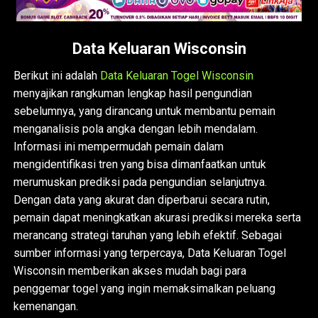
Data Keluaran Wisconsin
Berikut ini adalah
Data Keluaran Togel Wisconsin
menyajikan rangkuman lengkap hasil pengundian
sebelumnya, yang dirancang untuk membantu pemain
menganalisis pola angka dengan lebih mendalam.
Informasi ini mempermudah pemain dalam
mengidentifikasi tren yang bisa dimanfaatkan untuk
merumuskan prediksi pada pengundian selanjutnya.
Dengan data yang akurat dan diperbarui secara rutin,
pemain dapat meningkatkan akurasi prediksi mereka serta
merancang strategi taruhan yang lebih efektif. Sebagai
sumber informasi yang terpercaya, Data Keluaran Togel
Wisconsin memberikan akses mudah bagi para
penggemar togel yang ingin memaksimalkan peluang
kemenangan.