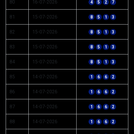
80
16-07-2026
4
5
2
7
81
15-07-2026
8
5
1
3
82
15-07-2026
8
5
1
3
83
15-07-2026
8
5
1
3
84
15-07-2026
8
5
1
3
85
14-07-2026
1
6
6
2
86
14-07-2026
1
6
6
2
87
14-07-2026
1
6
6
2
88
14-07-2026
1
6
6
2