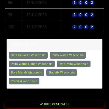
98
11-07-2026
2
0
0
2
99
11-07-2026
2
0
0
2
100
11-07-2026
2
0
0
2
POST TERKAIT
Data Keluaran Wisconsin
Paito Warna Wisconsin
Paito Warna Harian Wisconsin
Data Paito Wisconsin
Bola Merah Wisconsin
Statistik Wisconsin
Prediksi Wisconsin
BBFS GENERATOR