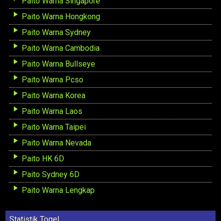
Paito Warna Singapore
Paito Warna Hongkong
Paito Warna Sydney
Paito Warna Cambodia
Paito Warna Bullseye
Paito Warna Pcso
Paito Warna Korea
Paito Warna Laos
Paito Warna Taipei
Paito Warna Nevada
Paito HK 6D
Paito Sydney 6D
Paito Warna Lengkap
Statistik Togel