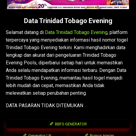
Data Trinidad Tobago Evening
Selamat datang di
Data Trinidad Tobago Evening
, platform
terpercaya yang menyediakan informasi hasil nomor togel
Trinidad Tobago Evening terkini. Kami menghadirkan data
lengkap dan akurat dari pengeluaran Trinidad Tobago
Evening Pools, diperbarui setiap hari untuk memastikan
Anda selalu mendapatkan informasi terbaru. Dengan Data
Trinidad Tobago Evening, memantau hasil togel menjadi
lebih mudah dan cepat, memastikan Anda tidak
melewatkan setiap perubahan penting.
DATA PASARAN TIDAK DITEMUKAN
BBFS GENERATOR
Generator LN
Rumus Harian