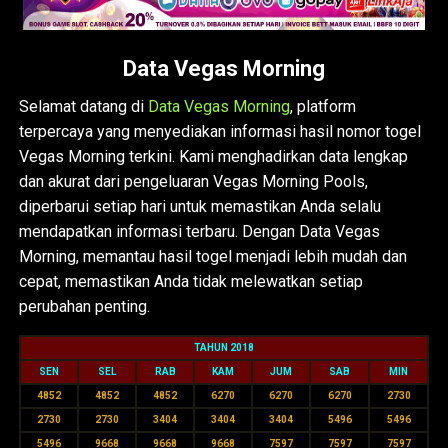
Data Vegas Morning
Selamat datang di
Data Vegas Morning
, platform
terpercaya yang menyediakan informasi hasil nomor togel
Vegas Morning terkini. Kami menghadirkan data lengkap
dan akurat dari pengeluaran Vegas Morning Pools,
diperbarui setiap hari untuk memastikan Anda selalu
mendapatkan informasi terbaru. Dengan Data Vegas
Morning, memantau hasil togel menjadi lebih mudah dan
cepat, memastikan Anda tidak melewatkan setiap
perubahan penting.
TAHUN 2018
SEN
SEL
RAB
KAM
JUM
SAB
MIN
4852
4852
4852
6270
6270
6270
2730
2730
2730
3404
3404
3404
5496
5496
5496
9668
9668
9668
7597
7597
7597