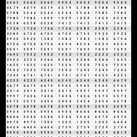
0
0
6
3
9
0
0
6
3
9
0
0
6
3
9
9
0
0
4
4
9
0
0
4
4
9
0
0
4
4
9
0
0
4
4
4
5
7
9
7
4
5
7
9
7
4
5
7
9
7
4
5
7
9
7
5
7
8
8
7
5
7
8
8
7
5
7
8
8
7
5
7
8
8
7
5
5
4
4
8
5
5
4
4
8
5
5
4
4
8
5
5
4
4
8
7
9
8
5
4
7
9
8
5
4
7
9
8
5
4
7
9
8
5
4
1
0
5
9
5
1
0
5
9
5
1
0
5
9
5
1
0
5
9
5
0
5
3
8
2
0
5
3
8
2
0
5
3
8
2
0
5
3
8
2
7
4
1
3
4
7
4
1
3
4
7
4
1
3
4
7
4
1
3
4
1
7
2
6
8
1
7
2
6
8
1
7
2
6
8
1
7
2
6
8
2
3
8
5
4
2
3
8
5
4
2
3
8
5
4
2
3
8
5
4
6
7
5
0
5
6
7
5
0
5
6
7
5
0
5
6
7
5
0
5
3
9
2
0
2
3
9
2
0
2
3
9
2
0
2
3
9
2
0
2
1
3
8
2
1
1
3
8
2
1
1
3
8
2
1
1
3
8
2
1
6
7
5
6
2
6
7
5
6
2
6
7
5
6
2
6
7
5
6
2
4
5
3
4
7
4
5
3
4
7
4
5
3
4
7
4
5
3
4
7
3
5
9
1
1
3
5
9
1
1
3
5
9
1
1
3
5
9
1
1
7
6
9
3
3
7
6
9
3
3
7
6
9
3
3
7
6
9
3
3
1
9
3
2
5
1
9
3
2
5
1
9
3
2
5
1
9
3
2
5
2
3
3
2
5
2
3
3
2
5
2
3
3
2
5
2
3
3
2
5
0
2
6
6
3
0
2
6
6
3
0
2
6
6
3
0
2
6
6
3
1
6
3
5
8
1
6
3
5
8
1
6
3
5
8
1
6
3
5
8
7
5
5
0
5
7
5
5
0
5
7
5
5
0
5
7
5
5
0
5
7
5
0
2
2
7
5
0
2
2
7
5
0
2
2
7
5
0
2
2
7
2
4
3
7
7
2
4
3
7
7
2
4
3
7
7
2
4
3
7
6
7
4
1
5
6
7
4
1
5
6
7
4
1
5
6
7
4
1
5
4
2
3
3
6
4
2
3
3
6
4
2
3
3
6
4
2
3
3
6
6
3
4
0
4
6
3
4
0
4
6
3
4
0
4
6
3
4
0
4
6
6
7
9
7
6
6
7
9
7
6
6
7
9
7
6
6
7
9
7
5
9
6
5
2
5
9
6
5
2
5
9
6
5
2
5
9
6
5
2
2
4
1
4
5
2
4
1
4
5
2
4
1
4
5
2
4
1
4
5
9
9
9
7
7
9
9
9
7
7
9
9
9
7
7
9
9
9
7
7
7
4
3
6
9
7
4
3
6
9
7
4
3
6
9
7
4
3
6
9
5
5
7
3
1
5
5
7
3
1
5
5
7
3
1
5
5
7
3
1
2
4
5
4
9
2
4
5
4
9
2
4
5
4
9
2
4
5
4
9
6
0
7
8
6
6
0
7
8
6
6
0
7
8
6
6
0
7
8
6
2
0
9
9
9
2
0
9
9
9
2
0
9
9
9
2
0
9
9
9
0
9
0
4
4
0
9
0
4
4
0
9
0
4
4
0
9
0
4
4
8
6
6
6
3
8
6
6
6
3
8
6
6
6
3
8
6
6
6
3
3
5
4
6
1
3
5
4
6
1
3
5
4
6
1
3
5
4
6
1
4
9
7
0
7
4
9
7
0
7
4
9
7
0
7
4
9
7
0
7
1
2
0
5
5
1
2
0
5
5
1
2
0
5
5
1
2
0
5
5
6
4
0
4
4
6
4
0
4
4
6
4
0
4
4
6
4
0
4
4
2
7
3
9
3
2
7
3
9
3
2
7
3
9
3
2
7
3
9
3
9
9
9
4
4
9
9
9
4
4
9
9
9
4
4
9
9
9
4
4
6
8
1
9
1
6
8
1
9
1
6
8
1
9
1