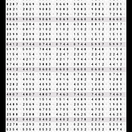
8
2
8
7
6
3
6
6
9
6
3
6
6
9
6
3
6
6
9
6
3
6
6
9
6
2
8
2
1
3
2
8
2
1
3
2
8
2
1
3
2
8
2
1
3
9
0
8
3
2
9
0
8
3
2
9
0
8
3
2
9
0
8
3
2
0
3
3
5
8
0
3
3
5
8
0
3
3
5
8
0
3
3
5
8
7
2
9
6
6
7
2
9
6
6
7
2
9
6
6
7
2
9
6
6
9
0
6
9
6
9
0
6
9
6
9
0
6
9
6
9
0
6
9
6
8
6
6
0
6
8
6
6
0
6
8
6
6
0
6
8
6
6
0
6
6
3
8
4
3
6
3
8
4
3
6
3
8
4
3
6
3
8
4
3
0
8
1
7
8
0
8
1
7
8
0
8
1
7
8
0
8
1
7
8
3
1
0
2
2
3
1
0
2
2
3
1
0
2
2
3
1
0
2
2
2
3
9
9
9
2
3
9
9
9
2
3
9
9
9
2
3
9
9
9
1
5
1
0
1
1
5
1
0
1
1
5
1
0
1
1
5
1
0
1
8
6
0
0
0
8
6
0
0
0
8
6
0
0
0
8
6
0
0
0
5
4
1
2
3
5
4
1
2
3
5
4
1
2
3
5
4
1
2
3
0
7
4
4
8
0
7
4
4
8
0
7
4
4
8
0
7
4
4
8
5
9
9
7
7
5
9
9
7
7
5
9
9
7
7
5
9
9
7
7
7
8
4
8
3
7
8
4
8
3
7
8
4
8
3
7
8
4
8
3
1
1
5
4
9
1
1
5
4
9
1
1
5
4
9
1
1
5
4
9
2
2
4
7
2
2
2
4
7
2
2
2
4
7
2
2
2
4
7
2
4
2
1
7
8
4
2
1
7
8
4
2
1
7
8
4
2
1
7
8
9
7
4
4
8
9
7
4
4
8
9
7
4
4
8
9
7
4
4
8
3
8
8
3
2
3
8
8
3
2
3
8
8
3
2
3
8
8
3
2
4
4
1
2
3
4
4
1
2
3
4
4
1
2
3
4
4
1
2
3
0
6
0
0
0
0
6
0
0
0
0
6
0
0
0
0
6
0
0
0
1
9
4
0
4
1
9
4
0
4
1
9
4
0
4
1
9
4
0
4
0
7
6
8
5
0
7
6
8
5
0
7
6
8
5
0
7
6
8
5
4
9
1
6
7
4
9
1
6
7
4
9
1
6
7
4
9
1
6
7
9
2
8
2
1
9
2
8
2
1
9
2
8
2
1
9
2
8
2
1
4
0
9
3
3
4
0
9
3
3
4
0
9
3
3
4
0
9
3
3
1
0
0
9
9
1
0
0
9
9
1
0
0
9
9
1
0
0
9
9
2
4
6
9
6
2
4
6
9
6
2
4
6
9
6
2
4
6
9
6
4
8
0
7
7
4
8
0
7
7
4
8
0
7
7
4
8
0
7
7
7
4
6
3
9
7
4
6
3
9
7
4
6
3
9
7
4
6
3
9
1
5
1
4
5
1
5
1
4
5
1
5
1
4
5
1
5
1
4
5
4
4
8
9
8
4
4
8
9
8
4
4
8
9
8
4
4
8
9
8
2
0
6
9
6
2
0
6
9
6
2
0
6
9
6
2
0
6
9
6
1
9
0
9
9
1
9
0
9
9
1
9
0
9
9
1
9
0
9
9
6
7
0
5
5
6
7
0
5
5
6
7
0
5
5
6
7
0
5
5
2
5
8
8
7
2
5
8
8
7
2
5
8
8
7
2
5
8
8
7
4
6
2
5
7
4
6
2
5
7
4
6
2
5
7
4
6
2
5
7
0
4
0
2
2
0
4
0
2
2
0
4
0
2
2
0
4
0
2
2
2
2
7
8
6
2
2
7
8
6
2
2
7
8
6
2
2
7
8
6
0
2
9
3
3
0
2
9
3
3
0
2
9
3
3
0
2
9
3
3
5
3
5
4
9
5
3
5
4
9
5
3
5
4
9
5
3
5
4
9
0
5
3
2
5
0
5
3
2
5
0
5
3
2
5
0
5
3
2
5
8
8
7
4
2