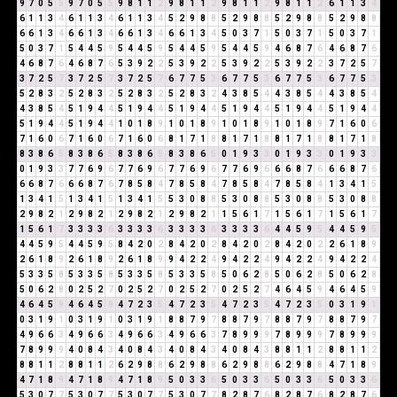
9
7
0
5
5
9
7
0
5
5
9
8
1
1
2
9
8
1
1
2
9
8
1
1
2
9
8
1
1
2
6
1
1
3
4
6
1
1
3
4
6
1
1
3
4
6
1
1
3
4
5
2
9
8
8
5
2
9
8
8
5
2
9
8
8
5
2
9
8
8
6
6
1
3
4
6
6
1
3
4
6
6
1
3
4
6
6
1
3
4
5
0
3
7
1
5
0
3
7
1
5
0
3
7
1
5
0
3
7
1
5
4
4
5
9
5
4
4
5
9
5
4
4
5
9
5
4
4
5
9
4
6
8
7
6
4
6
8
7
6
4
6
8
7
6
4
6
8
7
6
5
3
9
2
2
5
3
9
2
2
5
3
9
2
2
5
3
9
2
2
3
7
2
5
7
3
7
2
5
7
3
7
2
5
7
3
7
2
5
7
6
7
7
5
3
6
7
7
5
3
6
7
7
5
3
6
7
7
5
3
5
2
8
3
2
5
2
8
3
2
5
2
8
3
2
5
2
8
3
2
4
3
8
5
4
4
3
8
5
4
4
3
8
5
4
4
3
8
5
4
5
1
9
4
4
5
1
9
4
4
5
1
9
4
4
5
1
9
4
4
5
1
9
4
4
5
1
9
4
4
5
1
9
4
4
5
1
9
4
4
1
0
1
8
9
1
0
1
8
9
1
0
1
8
9
1
0
1
8
9
7
1
6
0
6
7
1
6
0
6
7
1
6
0
6
7
1
6
0
6
8
1
7
1
8
8
1
7
1
8
8
1
7
1
8
8
1
7
1
8
8
3
8
6
5
8
3
8
6
5
8
3
8
6
5
8
3
8
6
5
0
1
9
3
3
0
1
9
3
3
0
1
9
3
3
0
1
9
3
3
7
7
6
9
6
7
7
6
9
6
7
7
6
9
6
7
7
6
9
6
6
6
8
7
6
6
6
8
7
6
6
6
8
7
6
6
6
8
7
6
7
8
5
8
4
7
8
5
8
4
7
8
5
8
4
7
8
5
8
4
1
3
4
1
5
1
3
4
1
5
1
3
4
1
5
1
3
4
1
5
5
3
0
8
8
5
3
0
8
8
5
3
0
8
8
5
3
0
8
8
2
9
8
2
1
2
9
8
2
1
2
9
8
2
1
2
9
8
2
1
1
5
6
1
7
1
5
6
1
7
1
5
6
1
7
1
5
6
1
7
3
3
3
3
6
3
3
3
3
6
3
3
3
3
6
3
3
3
3
6
4
4
5
9
5
4
4
5
9
5
4
4
5
9
5
4
4
5
9
5
8
4
2
0
2
8
4
2
0
2
8
4
2
0
2
8
4
2
0
2
2
6
1
8
9
2
6
1
8
9
2
6
1
8
9
2
6
1
8
9
9
4
2
2
4
9
4
2
2
4
9
4
2
2
4
9
4
2
2
4
5
3
3
5
8
5
3
3
5
8
5
3
3
5
8
5
3
3
5
8
5
0
6
2
8
5
0
6
2
8
5
0
6
2
8
5
0
6
2
8
0
2
5
2
7
0
2
5
2
7
0
2
5
2
7
0
2
5
2
7
4
6
4
5
9
4
6
4
5
9
4
6
4
5
9
4
6
4
5
9
4
7
2
3
5
4
7
2
3
5
4
7
2
3
5
4
7
2
3
5
0
3
1
9
1
0
3
1
9
1
0
3
1
9
1
0
3
1
9
1
8
8
7
9
7
8
8
7
9
7
8
8
7
9
7
8
8
7
9
7
4
9
6
6
3
4
9
6
6
3
4
9
6
6
3
4
9
6
6
3
7
8
9
9
9
7
8
9
9
9
7
8
9
9
9
7
8
9
9
9
4
0
8
4
3
4
0
8
4
3
4
0
8
4
3
4
0
8
4
3
8
8
1
1
2
8
8
1
1
2
8
8
1
1
2
8
8
1
1
2
6
2
9
8
8
6
2
9
8
8
6
2
9
8
8
6
2
9
8
8
4
7
1
8
9
4
7
1
8
9
4
7
1
8
9
4
7
1
8
9
5
0
3
3
6
5
0
3
3
6
5
0
3
3
6
5
0
3
3
6
5
3
0
7
7
5
3
0
7
7
5
3
0
7
7
5
3
0
7
7
8
2
8
7
6
8
2
8
7
6
8
2
8
7
6