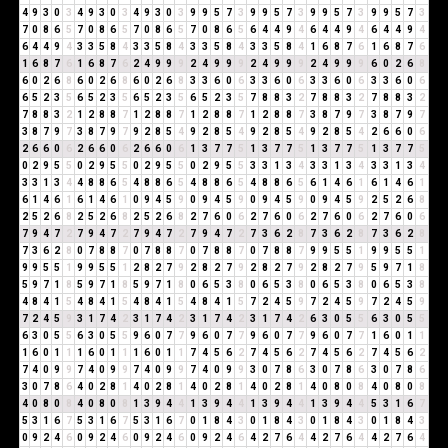
4
9
3
0
3
4
9
3
0
3
4
9
3
0
3
9
9
5
7
3
9
9
5
7
3
9
9
5
7
3
9
9
5
7
3
7
0
8
6
5
7
0
8
6
5
7
0
8
6
5
7
0
8
6
5
6
4
4
9
4
6
4
4
9
4
6
4
4
9
4
6
4
4
9
4
3
3
5
8
4
3
3
5
8
4
3
3
5
8
4
3
3
5
8
4
1
6
8
7
6
1
6
8
7
6
1
6
8
7
6
1
6
8
7
6
2
4
9
9
9
2
4
9
9
9
2
4
9
9
9
2
4
9
9
9
6
0
2
6
8
6
0
2
6
8
6
0
2
6
8
6
0
2
6
8
3
3
6
0
6
3
3
6
0
6
3
3
6
0
6
3
3
6
0
6
6
5
2
3
5
6
5
2
3
5
6
5
2
3
5
6
5
2
3
5
7
8
8
3
2
7
8
8
3
2
7
8
8
3
2
7
8
8
3
2
1
2
8
8
7
1
2
8
8
7
1
2
8
8
7
1
2
8
8
7
3
8
7
9
7
3
8
7
9
7
3
8
7
9
7
3
8
7
9
7
9
2
8
5
4
9
2
8
5
4
9
2
8
5
4
9
2
8
5
4
2
6
6
0
6
2
6
6
0
6
2
6
6
0
6
2
6
6
0
6
1
3
7
7
5
1
3
7
7
5
1
3
7
7
5
1
3
7
7
5
0
2
9
5
5
0
2
9
5
5
0
2
9
5
5
0
2
9
5
5
3
3
1
3
4
3
3
1
3
4
3
3
1
3
4
3
3
1
3
4
4
8
8
6
5
4
8
8
6
5
4
8
8
6
5
4
8
8
6
5
6
1
4
6
1
6
1
4
6
1
6
1
4
6
1
6
1
4
6
1
0
9
4
5
9
0
9
4
5
9
0
9
4
5
9
0
9
4
5
9
2
5
2
6
8
2
5
2
6
8
2
5
2
6
8
2
5
2
6
8
2
7
6
0
6
2
7
6
0
6
2
7
6
0
6
2
7
6
0
6
7
9
4
7
2
7
9
4
7
2
7
9
4
7
2
7
9
4
7
2
7
3
6
2
8
7
3
6
2
8
7
3
6
2
8
7
3
6
2
8
0
7
8
8
7
0
7
8
8
7
0
7
8
8
7
0
7
8
8
7
9
9
5
5
1
9
9
5
5
1
9
9
5
5
1
9
9
5
5
1
2
8
2
7
9
2
8
2
7
9
2
8
2
7
9
2
8
2
7
9
5
9
7
1
8
5
9
7
1
8
5
9
7
1
8
5
9
7
1
8
0
6
5
3
8
0
6
5
3
8
0
6
5
3
8
0
6
5
3
8
4
8
4
1
5
4
8
4
1
5
4
8
4
1
5
4
8
4
1
5
7
2
4
5
9
7
2
4
5
9
7
2
4
5
9
7
2
4
5
9
3
1
7
4
2
3
1
7
4
2
3
1
7
4
2
3
1
7
4
2
6
3
0
5
5
6
3
0
5
5
6
3
0
5
5
6
3
0
5
5
9
6
0
7
7
9
6
0
7
7
9
6
0
7
7
9
6
0
7
7
1
6
0
1
1
1
6
0
1
1
1
6
0
1
1
1
6
0
1
1
7
4
5
6
2
7
4
5
6
2
7
4
5
6
2
7
4
5
6
2
7
4
0
9
9
7
4
0
9
9
7
4
0
9
9
7
4
0
9
9
3
0
7
8
6
3
0
7
8
6
3
0
7
8
6
3
0
7
8
6
4
0
2
8
1
4
0
2
8
1
4
0
2
8
1
4
0
2
8
1
4
0
8
0
8
4
0
8
0
8
4
0
8
0
8
4
0
8
0
8
1
3
9
4
4
1
3
9
4
4
1
3
9
4
4
1
3
9
4
4
5
3
1
6
7
5
3
1
6
7
5
3
1
6
7
5
3
1
6
7
0
1
8
4
3
0
1
8
4
3
0
1
8
4
3
0
1
8
4
3
0
9
2
4
6
0
9
2
4
6
0
9
2
4
6
0
9
2
4
6
4
2
7
6
4
4
2
7
6
4
4
2
7
6
4