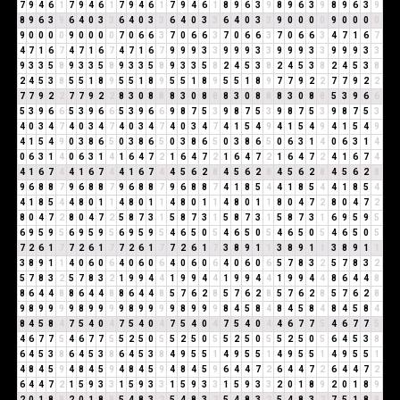
7
9
4
6
1
7
9
4
6
1
7
9
4
6
1
7
9
4
6
1
8
9
6
3
9
8
9
6
3
9
8
9
6
3
9
8
9
6
3
9
6
4
0
3
3
6
4
0
3
3
6
4
0
3
3
6
4
0
3
3
9
0
0
0
0
9
0
0
0
0
9
0
0
0
0
9
0
0
0
0
7
0
6
6
3
7
0
6
6
3
7
0
6
6
3
7
0
6
6
3
4
7
1
6
7
4
7
1
6
7
4
7
1
6
7
4
7
1
6
7
9
9
9
3
3
9
9
9
3
3
9
9
9
3
3
9
9
9
3
3
9
3
3
5
8
9
3
3
5
8
9
3
3
5
8
9
3
3
5
8
2
4
5
3
8
2
4
5
3
8
2
4
5
3
8
2
4
5
3
8
5
5
1
8
9
5
5
1
8
9
5
5
1
8
9
5
5
1
8
9
7
7
9
2
2
7
7
9
2
2
7
7
9
2
2
7
7
9
2
2
8
3
0
8
8
8
3
0
8
8
8
3
0
8
8
8
3
0
8
8
5
3
9
6
6
5
3
9
6
6
5
3
9
6
6
5
3
9
6
6
9
8
7
5
3
9
8
7
5
3
9
8
7
5
3
9
8
7
5
3
4
0
3
4
7
4
0
3
4
7
4
0
3
4
7
4
0
3
4
7
4
1
5
4
9
4
1
5
4
9
4
1
5
4
9
4
1
5
4
9
0
3
8
6
5
0
3
8
6
5
0
3
8
6
5
0
3
8
6
5
0
6
3
1
4
0
6
3
1
4
0
6
3
1
4
0
6
3
1
4
1
6
4
7
2
1
6
4
7
2
1
6
4
7
2
1
6
4
7
2
4
1
6
7
4
4
1
6
7
4
4
1
6
7
4
4
1
6
7
4
4
5
6
2
8
4
5
6
2
8
4
5
6
2
8
4
5
6
2
8
9
6
8
8
7
9
6
8
8
7
9
6
8
8
7
9
6
8
8
7
4
1
8
5
4
4
1
8
5
4
4
1
8
5
4
4
1
8
5
4
4
8
0
1
1
4
8
0
1
1
4
8
0
1
1
4
8
0
1
1
8
0
4
7
2
8
0
4
7
2
8
0
4
7
2
8
0
4
7
2
5
8
7
3
1
5
8
7
3
1
5
8
7
3
1
5
8
7
3
1
6
9
5
9
5
6
9
5
9
5
6
9
5
9
5
6
9
5
9
5
4
6
5
0
5
4
6
5
0
5
4
6
5
0
5
4
6
5
0
5
7
2
6
1
7
7
2
6
1
7
7
2
6
1
7
7
2
6
1
7
3
8
9
1
1
3
8
9
1
1
3
8
9
1
1
3
8
9
1
1
4
0
6
0
6
4
0
6
0
6
4
0
6
0
6
4
0
6
0
6
5
7
8
3
2
5
7
8
3
2
5
7
8
3
2
5
7
8
3
2
1
9
9
4
4
1
9
9
4
4
1
9
9
4
4
1
9
9
4
4
8
6
4
4
8
8
6
4
4
8
8
6
4
4
8
8
6
4
4
8
5
7
6
2
8
5
7
6
2
8
5
7
6
2
8
5
7
6
2
8
9
8
9
9
9
9
8
9
9
9
9
8
9
9
9
9
8
9
9
9
8
4
5
8
4
8
4
5
8
4
8
4
5
8
4
8
4
5
8
4
7
5
4
0
4
7
5
4
0
4
7
5
4
0
4
7
5
4
0
4
4
6
7
7
5
4
6
7
7
5
4
6
7
7
5
4
6
7
7
5
5
2
5
0
5
5
2
5
0
5
5
2
5
0
5
5
2
5
0
5
6
4
5
3
8
6
4
5
3
8
6
4
5
3
8
6
4
5
3
8
4
9
5
5
1
4
9
5
5
1
4
9
5
5
1
4
9
5
5
1
4
8
4
5
9
4
8
4
5
9
4
8
4
5
9
4
8
4
5
9
6
4
4
7
2
6
4
4
7
2
6
4
4
7
2
6
4
4
7
2
1
5
9
3
3
1
5
9
3
3
1
5
9
3
3
1
5
9
3
3
2
0
1
8
9
2
0
1
8
9
2
0
1
8
9
2
0
1
8
9
5
4
8
3
2
5
4
8
3
2
5
4
8
3
2
5
4
8
3
2
7
5
1
8
9