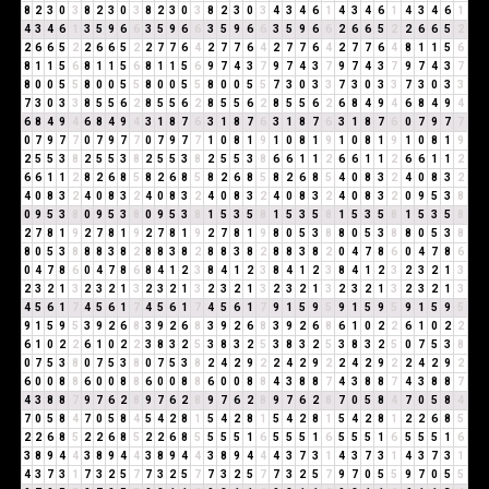
8
2
3
0
3
8
2
3
0
3
8
2
3
0
3
8
2
3
0
3
4
3
4
6
1
4
3
4
6
1
4
3
4
6
1
4
3
4
6
1
3
5
9
6
6
3
5
9
6
6
3
5
9
6
6
3
5
9
6
6
2
6
6
5
2
2
6
6
5
2
2
6
6
5
2
2
6
6
5
2
2
7
7
6
4
2
7
7
6
4
2
7
7
6
4
2
7
7
6
4
8
1
1
5
6
8
1
1
5
6
8
1
1
5
6
8
1
1
5
6
9
7
4
3
7
9
7
4
3
7
9
7
4
3
7
9
7
4
3
7
8
0
0
5
5
8
0
0
5
5
8
0
0
5
5
8
0
0
5
5
7
3
0
3
3
7
3
0
3
3
7
3
0
3
3
7
3
0
3
3
8
5
5
6
2
8
5
5
6
2
8
5
5
6
2
8
5
5
6
2
6
8
4
9
4
6
8
4
9
4
6
8
4
9
4
6
8
4
9
4
3
1
8
7
6
3
1
8
7
6
3
1
8
7
6
3
1
8
7
6
0
7
9
7
7
0
7
9
7
7
0
7
9
7
7
0
7
9
7
7
1
0
8
1
9
1
0
8
1
9
1
0
8
1
9
1
0
8
1
9
2
5
5
3
8
2
5
5
3
8
2
5
5
3
8
2
5
5
3
8
6
6
1
1
2
6
6
1
1
2
6
6
1
1
2
6
6
1
1
2
8
2
6
8
5
8
2
6
8
5
8
2
6
8
5
8
2
6
8
5
4
0
8
3
2
4
0
8
3
2
4
0
8
3
2
4
0
8
3
2
4
0
8
3
2
4
0
8
3
2
4
0
8
3
2
4
0
8
3
2
0
9
5
3
8
0
9
5
3
8
0
9
5
3
8
0
9
5
3
8
1
5
3
5
8
1
5
3
5
8
1
5
3
5
8
1
5
3
5
8
2
7
8
1
9
2
7
8
1
9
2
7
8
1
9
2
7
8
1
9
8
0
5
3
8
8
0
5
3
8
8
0
5
3
8
8
0
5
3
8
8
8
3
8
2
8
8
3
8
2
8
8
3
8
2
8
8
3
8
2
0
4
7
8
6
0
4
7
8
6
0
4
7
8
6
0
4
7
8
6
8
4
1
2
3
8
4
1
2
3
8
4
1
2
3
8
4
1
2
3
2
3
2
1
3
2
3
2
1
3
2
3
2
1
3
2
3
2
1
3
2
3
2
1
3
2
3
2
1
3
2
3
2
1
3
2
3
2
1
3
4
5
6
1
7
4
5
6
1
7
4
5
6
1
7
4
5
6
1
7
9
1
5
9
5
9
1
5
9
5
9
1
5
9
5
9
1
5
9
5
3
9
2
6
8
3
9
2
6
8
3
9
2
6
8
3
9
2
6
8
6
1
0
2
2
6
1
0
2
2
6
1
0
2
2
6
1
0
2
2
3
8
3
2
5
3
8
3
2
5
3
8
3
2
5
3
8
3
2
5
0
7
5
3
8
0
7
5
3
8
0
7
5
3
8
0
7
5
3
8
2
4
2
9
2
2
4
2
9
2
2
4
2
9
2
2
4
2
9
2
6
0
0
8
8
6
0
0
8
8
6
0
0
8
8
6
0
0
8
8
4
3
8
8
7
4
3
8
8
7
4
3
8
8
7
4
3
8
8
7
9
7
6
2
8
9
7
6
2
8
9
7
6
2
8
9
7
6
2
8
7
0
5
8
4
7
0
5
8
4
7
0
5
8
4
7
0
5
8
4
5
4
2
8
1
5
4
2
8
1
5
4
2
8
1
5
4
2
8
1
2
2
6
8
5
2
2
6
8
5
2
2
6
8
5
2
2
6
8
5
5
5
5
1
6
5
5
5
1
6
5
5
5
1
6
5
5
5
1
6
3
8
9
4
4
3
8
9
4
4
3
8
9
4
4
3
8
9
4
4
4
3
7
3
1
4
3
7
3
1
4
3
7
3
1
4
3
7
3
1
7
3
2
5
7
7
3
2
5
7
7
3
2
5
7
7
3
2
5
7
9
7
0
5
5
9
7
0
5
5