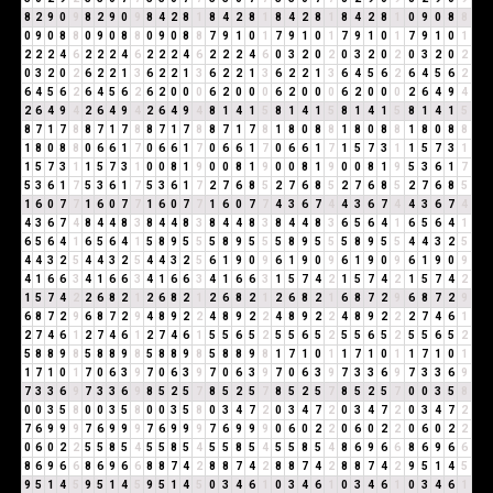
8
2
9
0
9
8
2
9
0
9
8
4
2
8
1
8
4
2
8
1
8
4
2
8
1
8
4
2
8
1
0
9
0
8
8
0
9
0
8
8
0
9
0
8
8
0
9
0
8
8
7
9
1
0
1
7
9
1
0
1
7
9
1
0
1
7
9
1
0
1
2
2
2
4
6
2
2
2
4
6
2
2
2
4
6
2
2
2
4
6
0
3
2
0
2
0
3
2
0
2
0
3
2
0
2
0
3
2
0
2
6
2
2
1
3
6
2
2
1
3
6
2
2
1
3
6
2
2
1
3
6
4
5
6
2
6
4
5
6
2
6
4
5
6
2
6
4
5
6
2
6
2
0
0
0
6
2
0
0
0
6
2
0
0
0
6
2
0
0
0
2
6
4
9
4
2
6
4
9
4
2
6
4
9
4
2
6
4
9
4
8
1
4
1
5
8
1
4
1
5
8
1
4
1
5
8
1
4
1
5
8
7
1
7
8
8
7
1
7
8
8
7
1
7
8
8
7
1
7
8
1
8
0
8
8
1
8
0
8
8
1
8
0
8
8
1
8
0
8
8
0
6
6
1
7
0
6
6
1
7
0
6
6
1
7
0
6
6
1
7
1
5
7
3
1
1
5
7
3
1
1
5
7
3
1
1
5
7
3
1
0
0
8
1
9
0
0
8
1
9
0
0
8
1
9
0
0
8
1
9
5
3
6
1
7
5
3
6
1
7
5
3
6
1
7
5
3
6
1
7
2
7
6
8
5
2
7
6
8
5
2
7
6
8
5
2
7
6
8
5
1
6
0
7
7
1
6
0
7
7
1
6
0
7
7
1
6
0
7
7
4
3
6
7
4
4
3
6
7
4
4
3
6
7
4
4
3
6
7
4
8
4
4
8
3
8
4
4
8
3
8
4
4
8
3
8
4
4
8
3
6
5
6
4
1
6
5
6
4
1
6
5
6
4
1
6
5
6
4
1
5
8
9
5
5
5
8
9
5
5
5
8
9
5
5
5
8
9
5
5
4
4
3
2
5
4
4
3
2
5
4
4
3
2
5
4
4
3
2
5
6
1
9
0
9
6
1
9
0
9
6
1
9
0
9
6
1
9
0
9
4
1
6
6
3
4
1
6
6
3
4
1
6
6
3
4
1
6
6
3
1
5
7
4
2
1
5
7
4
2
1
5
7
4
2
1
5
7
4
2
2
6
8
2
1
2
6
8
2
1
2
6
8
2
1
2
6
8
2
1
6
8
7
2
9
6
8
7
2
9
6
8
7
2
9
6
8
7
2
9
4
8
9
2
2
4
8
9
2
2
4
8
9
2
2
4
8
9
2
2
2
7
4
6
1
2
7
4
6
1
2
7
4
6
1
2
7
4
6
1
5
5
6
5
2
5
5
6
5
2
5
5
6
5
2
5
5
6
5
2
5
8
8
9
8
5
8
8
9
8
5
8
8
9
8
5
8
8
9
8
1
7
1
0
1
1
7
1
0
1
1
7
1
0
1
1
7
1
0
1
7
0
6
3
9
7
0
6
3
9
7
0
6
3
9
7
0
6
3
9
7
3
3
6
9
7
3
3
6
9
7
3
3
6
9
7
3
3
6
9
8
5
2
5
7
8
5
2
5
7
8
5
2
5
7
8
5
2
5
7
0
0
3
5
8
0
0
3
5
8
0
0
3
5
8
0
0
3
5
8
0
3
4
7
2
0
3
4
7
2
0
3
4
7
2
0
3
4
7
2
7
6
9
9
9
7
6
9
9
9
7
6
9
9
9
7
6
9
9
9
0
6
0
2
2
0
6
0
2
2
0
6
0
2
2
0
6
0
2
2
5
5
8
5
4
5
5
8
5
4
5
5
8
5
4
5
5
8
5
4
8
6
9
6
6
8
6
9
6
6
8
6
9
6
6
8
6
9
6
6
8
8
7
4
2
8
8
7
4
2
8
8
7
4
2
8
8
7
4
2
9
5
1
4
5
9
5
1
4
5
9
5
1
4
5
9
5
1
4
5
0
3
4
6
1
0
3
4
6
1
0
3
4
6
1
0
3
4
6
1