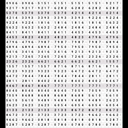
0
9
0
6
6
0
9
0
6
6
5
1
5
1
6
5
1
5
1
6
5
1
5
1
6
5
1
5
1
6
9
2
1
7
8
9
2
1
7
8
9
2
1
7
8
9
2
1
7
8
6
2
8
2
1
6
2
8
2
1
6
2
8
2
1
6
2
8
2
1
5
3
7
0
7
5
3
7
0
7
5
3
7
0
7
5
3
7
0
7
4
2
1
4
5
4
2
1
4
5
4
2
1
4
5
4
2
1
4
5
3
3
9
3
3
3
3
9
3
3
3
3
9
3
3
3
3
9
3
3
9
2
2
4
6
9
2
2
4
6
9
2
2
4
6
9
2
2
4
6
1
8
1
6
7
1
8
1
6
7
1
8
1
6
7
1
8
1
6
7
5
6
3
2
5
5
6
3
2
5
5
6
3
2
5
5
6
3
2
5
2
4
8
4
3
2
4
8
4
3
2
4
8
4
3
2
4
8
4
3
8
4
1
1
2
8
4
1
1
2
8
4
1
1
2
8
4
1
1
2
4
4
5
3
8
4
4
5
3
8
4
4
5
3
8
4
4
5
3
8
4
8
2
3
5
4
8
2
3
5
4
8
2
3
5
4
8
2
3
5
4
7
9
6
6
4
7
9
6
6
4
7
9
6
6
4
7
9
6
6
7
9
8
7
6
7
9
8
7
6
7
9
8
7
6
7
9
8
7
6
6
8
9
4
4
6
8
9
4
4
6
8
9
4
4
6
8
9
4
4
7
9
5
0
5
7
9
5
0
5
7
9
5
0
5
7
9
5
0
5
3
4
1
6
7
3
4
1
6
7
3
4
1
6
7
3
4
1
6
7
9
2
1
3
4
9
2
1
3
4
9
2
1
3
4
9
2
1
3
4
7
2
6
5
2
7
2
6
5
2
7
2
6
5
2
7
2
6
5
2
2
3
2
6
8
2
3
2
6
8
2
3
2
6
8
2
3
2
6
8
6
6
2
1
3
6
6
2
1
3
6
6
2
1
3
6
6
2
1
3
1
5
5
7
3
1
5
5
7
3
1
5
5
7
3
1
5
5
7
3
8
7
1
6
7
8
7
1
6
7
8
7
1
6
7
8
7
1
6
7
9
3
2
3
5
9
3
2
3
5
9
3
2
3
5
9
3
2
3
5
6
4
7
2
9
6
4
7
2
9
6
4
7
2
9
6
4
7
2
9
7
8
4
4
8
7
8
4
4
8
7
8
4
4
8
7
8
4
4
8
2
8
1
1
2
2
8
1
1
2
2
8
1
1
2
2
8
1
1
2
8
4
0
2
2
8
4
0
2
2
8
4
0
2
2
8
4
0
2
2
8
4
6
7
4
8
4
6
7
4
8
4
6
7
4
8
4
6
7
4
7
7
7
1
8
7
7
7
1
8
7
7
7
1
8
7
7
7
1
8
8
0
4
0
4
8
0
4
0
4
8
0
4
0
4
8
0
4
0
4
7
0
5
9
5
7
0
5
9
5
7
0
5
9
5
7
0
5
9
5
8
6
8
8
7
8
6
8
8
7
8
6
8
8
7
8
6
8
8
7
5
6
1
0
1
5
6
1
0
1
5
6
1
0
1
5
6
1
0
1
9
4
8
9
8
9
4
8
9
8
9
4
8
9
8
9
4
8
9
8
2
6
2
3
5
2
6
2
3
5
2
6
2
3
5
2
6
2
3
5
6
0
5
4
9
6
0
5
4
9
6
0
5
4
9
6
0
5
4
9
2
1
3
3
6
2
1
3
3
6
2
1
3
3
6
2
1
3
3
6
8
6
7
2
9
8
6
7
2
9
8
6
7
2
9
8
6
7
2
9
3
7
2
3
5
3
7
2
3
5
3
7
2
3
5
3
7
2
3
5
9
6
6
2
8
9
6
6
2
8
9
6
6
2
8
9
6
6
2
8
0
8
1
8
9
0
8
1
8
9
0
8
1
8
9
0
8
1
8
9
5
2
8
7
6
5
2
8
7
6
5
2
8
7
6
5
2
8
7
6
0
7
8
0
8
0
7
8
0
8
0
7
8
0
8
0
7
8
0
8