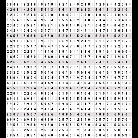
0
9
4
9
4
9
2
1
8
9
9
2
1
8
9
9
2
1
8
9
9
2
1
8
9
4
2
0
8
8
4
2
0
8
8
4
2
0
8
8
4
2
0
8
8
5
6
1
3
4
5
6
1
3
4
5
6
1
3
4
5
6
1
3
4
3
2
1
0
1
3
2
1
0
1
3
2
1
0
1
3
2
1
0
1
1
0
4
0
4
1
0
4
0
4
1
0
4
0
4
1
0
4
0
4
9
5
5
4
9
9
5
5
4
9
9
5
5
4
9
9
5
5
4
9
2
3
4
0
4
2
3
4
0
4
2
3
4
0
4
2
3
4
0
4
8
5
8
1
9
8
5
8
1
9
8
5
8
1
9
8
5
8
1
9
0
4
2
4
6
0
4
2
4
6
0
4
2
4
6
0
4
2
4
6
3
4
7
1
8
3
4
7
1
8
3
4
7
1
8
3
4
7
1
8
3
6
5
8
4
3
6
5
8
4
3
6
5
8
4
3
6
5
8
4
5
2
0
8
8
5
2
0
8
8
5
2
0
8
8
5
2
0
8
8
9
6
9
1
1
9
6
9
1
1
9
6
9
1
1
9
6
9
1
1
9
2
1
2
3
9
2
1
2
3
9
2
1
2
3
9
2
1
2
3
0
5
4
7
2
0
5
4
7
2
0
5
4
7
2
0
5
4
7
2
2
2
3
1
4
2
2
3
1
4
2
2
3
1
4
2
2
3
1
4
1
8
1
6
7
1
8
1
6
7
1
8
1
6
7
1
8
1
6
7
1
6
6
0
6
1
6
6
0
6
1
6
6
0
6
1
6
6
0
6
1
9
6
7
4
1
9
6
7
4
1
9
6
7
4
1
9
6
7
4
4
2
6
5
2
4
2
6
5
2
4
2
6
5
2
4
2
6
5
2
2
4
1
1
2
2
4
1
1
2
2
4
1
1
2
2
4
1
1
2
1
3
3
7
1
1
3
3
7
1
1
3
3
7
1
1
3
3
7
1
5
5
2
2
4
5
5
2
2
4
5
5
2
2
4
5
5
2
2
4
5
6
1
6
7
5
6
1
6
7
5
6
1
6
7
5
6
1
6
7
3
8
0
4
4
3
8
0
4
4
3
8
0
4
4
3
8
0
4
4
9
7
7
4
2
9
7
7
4
2
9
7
7
4
2
9
7
7
4
2
4
1
4
9
4
4
1
4
9
4
4
1
4
9
4
4
1
4
9
4
4
5
5
3
8
4
5
5
3
8
4
5
5
3
8
4
5
5
3
8
1
2
9
4
4
1
2
9
4
4
1
2
9
4
4
1
2
9
4
4
2
2
0
4
4
2
2
0
4
4
2
2
0
4
4
2
2
0
4
4
0
1
0
4
4
0
1
0
4
4
0
1
0
4
4
0
1
0
4
4
6
9
1
1
2
6
9
1
1
2
6
9
1
1
2
6
9
1
1
2
5
9
5
9
5
5
9
5
9
5
5
9
5
9
5
5
9
5
9
5
5
9
4
7
2
5
9
4
7
2
5
9
4
7
2
5
9
4
7
2
3
9
1
7
8
3
9
1
7
8
3
9
1
7
8
3
9
1
7
8
2
4
1
4
5
2
4
1
4
5
2
4
1
4
5
2
4
1
4
5
9
5
0
7
7
9
5
0
7
7
9
5
0
7
7
9
5
0
7
7
4
0
8
6
5
4
0
8
6
5
4
0
8
6
5
4
0
8
6
5
6
9
9
0
9
6
9
9
0
9
6
9
9
0
9
6
9
9
0
9
2
5
7
0
7
2
5
7
0
7
2
5
7
0
7
2
5
7
0
7
9
9
5
8
4
9
9
5
8
4
9
9
5
8
4
9
9
5
8
4
5
3
6
0
6
5
3
6
0
6
5
3
6
0
6
5
3
6
0
6
2
5
3
3
6
2
5
3
3
6
2
5
3
3
6
2
5
3
3
6
5
8
5
1
6
5
8
5
1
6
5
8
5
1
6
5
8
5
1
6
6
0
4
0
4
6
0
4
0
4
6
0
4
0
4
6
0
4
0
4
0
0
6
3
9