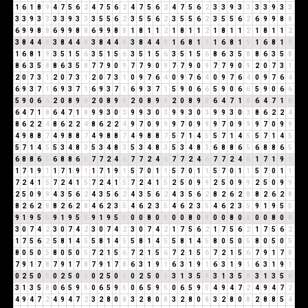
1
6
1
8
9
4
7
5
6
2
4
7
5
6
2
4
7
5
6
2
4
7
5
6
2
3
3
9
3
3
3
3
9
3
3
3
3
9
3
3
3
3
9
3
3
3
5
5
6
2
3
5
5
6
2
3
5
5
6
2
3
5
5
6
2
6
9
9
8
8
6
9
9
8
8
6
9
9
8
8
6
9
9
8
8
1
8
1
1
2
1
8
1
1
2
1
8
1
1
2
1
8
1
1
2
3
8
4
4
8
3
8
4
4
8
3
8
4
4
8
3
8
4
4
8
1
6
8
1
9
1
6
8
1
9
1
6
8
1
9
1
6
8
1
9
3
5
1
5
6
3
5
1
5
6
3
5
1
5
6
3
5
1
5
6
8
6
3
5
8
8
6
3
5
8
8
6
3
5
8
8
6
3
5
8
7
7
9
0
9
7
7
9
0
9
7
7
9
0
9
7
7
9
0
9
2
0
7
3
1
2
0
7
3
1
2
0
7
3
1
2
0
7
3
1
0
9
7
6
4
0
9
7
6
4
0
9
7
6
4
0
9
7
6
4
6
9
3
7
1
6
9
3
7
1
6
9
3
7
1
6
9
3
7
1
5
9
0
6
6
5
9
0
6
6
5
9
0
6
6
5
9
0
6
6
2
0
8
9
8
2
0
8
9
8
2
0
8
9
8
2
0
8
9
8
6
4
7
1
8
6
4
7
1
8
6
4
7
1
8
6
4
7
1
8
9
9
3
0
3
9
9
3
0
3
9
9
3
0
3
9
9
3
0
3
8
6
2
2
4
8
6
2
2
4
8
6
2
2
4
8
6
2
2
4
9
7
0
9
9
9
7
0
9
9
9
7
0
9
9
9
7
0
9
9
4
9
8
8
7
4
9
8
8
7
4
9
8
8
7
4
9
8
8
7
5
7
1
4
5
5
7
1
4
5
5
7
1
4
5
5
7
1
4
5
5
3
4
8
3
5
3
4
8
3
5
3
4
8
3
5
3
4
8
3
6
8
8
6
5
6
8
8
6
5
6
8
8
6
5
6
8
8
6
5
7
7
2
4
6
7
7
2
4
6
7
7
2
4
6
7
7
2
4
6
1
7
1
9
1
1
7
1
9
1
1
7
1
9
1
1
7
1
9
1
5
7
0
1
1
5
7
0
1
1
5
7
0
1
1
5
7
0
1
1
7
2
4
1
5
7
2
4
1
5
7
2
4
1
5
7
2
4
1
5
2
5
0
9
9
2
5
0
9
9
2
5
0
9
9
2
5
0
9
9
4
3
5
6
2
4
3
5
6
2
4
3
5
6
2
4
3
5
6
2
8
2
6
2
8
8
2
6
2
8
8
2
6
2
8
8
2
6
2
8
4
6
2
3
5
4
6
2
3
5
4
6
2
3
5
4
6
2
3
5
9
1
9
5
5
9
1
9
5
5
9
1
9
5
5
9
1
9
5
5
0
0
8
0
8
0
0
8
0
8
0
0
8
0
8
0
0
8
0
8
3
0
7
4
2
3
0
7
4
2
3
0
7
4
2
3
0
7
4
2
1
7
5
6
2
1
7
5
6
2
1
7
5
6
2
1
7
5
6
2
5
8
1
4
5
5
8
1
4
5
5
8
1
4
5
5
8
1
4
5
8
0
5
0
5
8
0
5
0
5
8
0
5
0
5
8
0
5
0
5
7
2
1
5
6
7
2
1
5
6
7
2
1
5
6
7
2
1
5
6
7
9
1
7
8
7
9
1
7
8
7
9
1
7
8
7
9
1
7
8
6
3
1
9
1
6
3
1
9
1
6
3
1
9
1
6
3
1
9
1
0
2
5
0
5
0
2
5
0
5
0
2
5
0
5
0
2
5
0
5
3
1
3
5
8
3
1
3
5
8
3
1
3
5
8
3
1
3
5
8
0
6
5
9
5
0
6
5
9
5
0
6
5
9
5
0
6
5
9
5
4
9
4
7
2
4
9
4
7
2
4
9
4
7
2
4
9
4
7
2
3
2
8
0
8
3
2
8
0
8
3
2
8
0
8
3
2
8
0
8
2
8
8
5
4