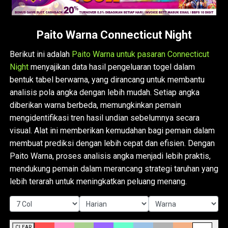
Paito Warna Connecticut Night
Berikut ini adalah
Paito Warna untuk pasaran Connecticut
Night
menyajikan data hasil pengeluaran togel dalam
bentuk tabel berwarna, yang dirancang untuk membantu
analisis pola angka dengan lebih mudah. Setiap angka
diberikan warna berbeda, memungkinkan pemain
mengidentifikasi tren hasil undian sebelumnya secara
visual. Alat ini memberikan kemudahan bagi pemain dalam
membuat prediksi dengan lebih cepat dan efisien. Dengan
Paito Warna, proses analisis angka menjadi lebih praktis,
mendukung pemain dalam merancang strategi taruhan yang
lebih terarah untuk meningkatkan peluang menang.
CLEAR