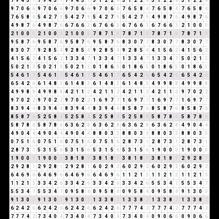
7
9
4
3
7
7
9
4
3
7
7
9
4
3
7
3
1
2
2
4
3
1
2
2
4
3
1
2
2
4
3
1
2
2
4
9
7
0
6
6
9
7
0
6
6
9
7
0
6
6
9
7
0
6
6
7
6
5
8
4
7
6
5
8
4
7
6
5
8
4
7
6
5
8
4
5
4
2
7
9
5
4
2
7
9
5
4
2
7
9
5
4
2
7
9
4
9
8
7
6
4
9
8
7
6
4
9
8
7
6
4
9
8
7
6
6
7
6
6
3
6
7
6
6
3
6
7
6
6
3
6
7
6
6
3
2
1
0
0
0
2
1
0
0
0
2
1
0
0
0
2
1
0
0
0
7
8
7
1
8
7
8
7
1
8
7
8
7
1
8
7
8
7
1
8
9
5
8
7
6
9
5
8
7
6
9
5
8
7
6
9
5
8
7
6
8
3
0
7
7
8
3
0
7
7
8
3
0
7
7
8
3
0
7
7
9
2
8
5
4
9
2
8
5
4
9
2
8
5
4
9
2
8
5
4
4
1
5
6
2
4
1
5
6
2
4
1
5
6
2
4
1
5
6
2
1
3
3
4
7
1
3
3
4
7
1
3
3
4
7
1
3
3
4
7
5
0
2
1
3
5
0
2
1
3
5
0
2
1
3
5
0
2
1
3
0
1
8
6
5
0
1
8
6
5
0
1
8
6
5
0
1
8
6
5
5
4
6
1
7
5
4
6
1
7
5
4
6
1
7
5
4
6
1
7
6
5
4
2
6
6
5
4
2
6
6
5
4
2
6
6
5
4
2
6
6
1
4
8
3
6
1
4
8
3
6
1
4
8
3
6
1
4
8
3
4
9
9
8
8
4
9
9
8
8
4
9
9
8
8
4
9
9
8
8
4
2
1
1
2
4
2
1
1
2
4
2
1
1
2
4
2
1
1
2
9
7
0
2
2
9
7
0
2
2
9
7
0
2
2
9
7
0
2
2
1
6
9
7
7
1
6
9
7
7
1
6
9
7
7
1
6
9
7
7
8
3
9
4
4
8
3
9
4
4
8
3
9
4
4
8
3
9
4
4
8
5
8
7
6
8
5
8
7
6
8
5
8
7
6
8
5
8
7
6
5
2
5
8
4
5
2
5
8
4
5
2
5
8
4
5
2
5
8
4
5
8
7
8
6
5
8
7
8
6
5
8
7
8
6
5
8
7
8
6
6
3
6
2
8
6
3
6
2
8
6
3
6
2
8
6
3
6
2
8
4
9
0
4
4
4
9
0
4
4
4
9
0
4
4
4
9
0
4
4
8
8
0
3
3
8
8
0
3
3
8
8
0
3
3
8
8
0
3
3
0
7
5
1
6
0
7
5
1
6
0
7
5
1
6
0
7
5
1
6
2
8
7
3
1
2
8
7
3
1
2
8
7
3
1
2
8
7
3
1
5
3
1
5
6
5
3
1
5
6
5
3
1
5
6
5
3
1
5
6
1
9
0
0
0
1
9
0
0
0
1
9
0
0
0
1
9
0
0
0
3
8
1
8
9
3
8
1
8
9
3
8
1
8
9
3
8
1
8
9
2
9
2
8
1
2
9
2
8
1
2
9
2
8
1
2
9
2
8
1
6
0
2
9
2
6
0
2
9
2
6
0
2
9
2
6
0
2
9
2
6
4
6
9
6
6
4
6
9
6
6
4
6
9
6
6
4
6
9
6
1
1
2
1
3
1
1
2
1
3
1
1
2
1
3
1
1
2
1
3
3
3
4
2
6
3
3
4
2
6
3
3
4
2
6
3
3
4
2
6
5
5
3
4
7
5
5
3
4
7
5
5
3
4
7
5
5
3
4
7
0
9
5
8
4
0
9
5
8
4
0
9
5
8
4
0
9
5
8
4
9
1
3
0
3
9
1
3
0
3
9
1
3
0
3
9
1
3
0
3
1
3
3
8
2
1
3
3
8
2
1
3
3
8
2
1
3
3
8
2
6
2
4
2
6
6
2
4
2
6
6
2
4
2
6
6
2
4
2
6
7
7
7
4
2
7
7
7
4
2
7
7
7
4
2
7
7
7
4
2
7
3
4
0
4
7
3
4
0
4
7
3
4
0
4
7
3
4
0
4
0
9
0
6
6
0
9
0
6
6